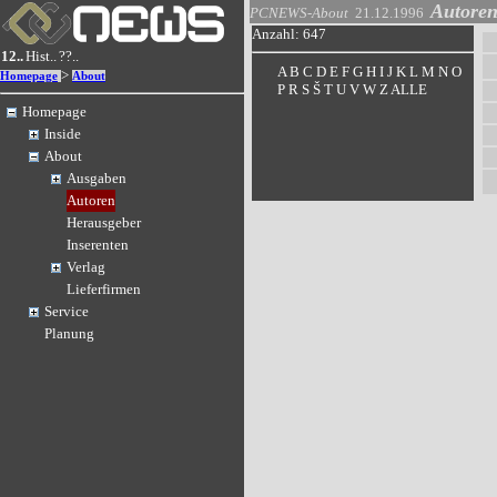
Autore
PCNEWS-About
21.12.1996
Anzahl: 647
12..
Hist..
??..
A
B
C
D
E
F
G
H
I
J
K
L
M
N
O
>
Homepage
About
P
R
S
Š
T
U
V
W
Z
ALLE
Homepage
Inside
About
Ausgaben
Autoren
Herausgeber
Inserenten
Verlag
Lieferfirmen
Service
Planung