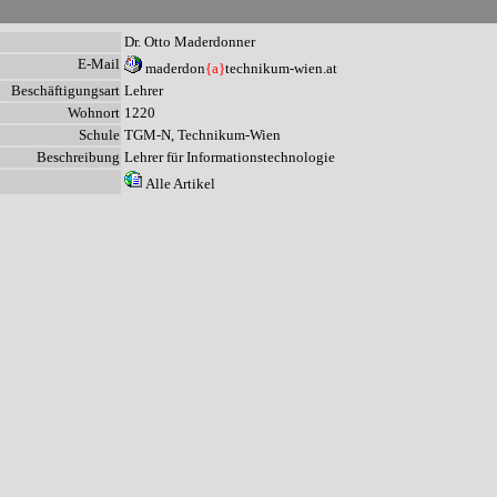
n
Dr. Otto Maderdonner
E-Mail
maderdon
{a}
technikum-wien.at
Beschäftigungsart
Lehrer
Wohnort
1220
Schule
TGM-N, Technikum-Wien
Beschreibung
Lehrer für Informationstechnologie
Alle Artikel