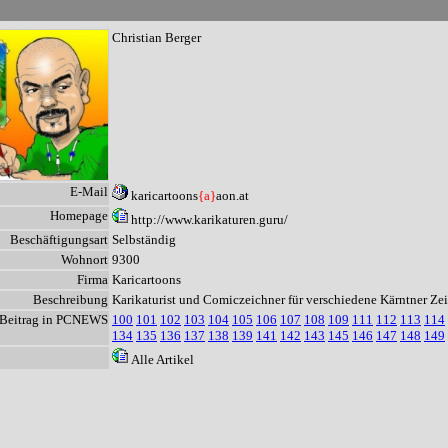
n
Christian Berger
E-Mail
karicartoons
{a}
aon.at
Homepage
http://www.karikaturen.guru/
Beschäftigungsart
Selbständig
Wohnort
9300
Firma
Karicartoons
Beschreibung
Karikaturist und Comiczeichner für verschiedene Kärntner Ze
Beitrag in PCNEWS
100
101
102
103
104
105
106
107
108
109
111
112
113
114
134
135
136
137
138
139
141
142
143
145
146
147
148
149
Alle Artikel