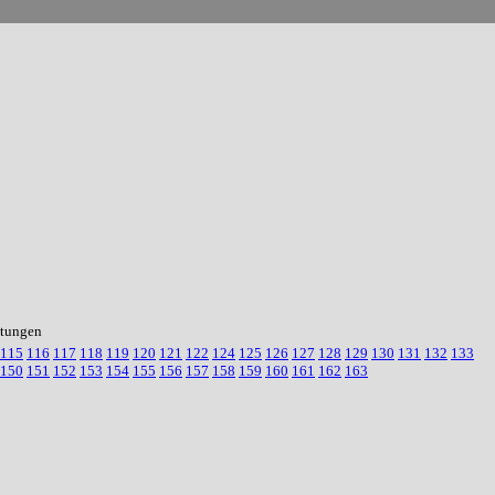
itungen
115
116
117
118
119
120
121
122
124
125
126
127
128
129
130
131
132
133
150
151
152
153
154
155
156
157
158
159
160
161
162
163