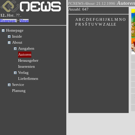
Autore
PCNEWS-About
21.12.1996
Anzahl: 647
12..
Hist..
??..
A
B
C
D
E
F
G
H
I
J
K
L
M
N
O
>
Homepage
About
P
R
S
Š
T
U
V
W
Z
ALLE
Homepage
Inside
About
Ausgaben
Autoren
Herausgeber
Inserenten
Verlag
Lieferfirmen
Service
Planung