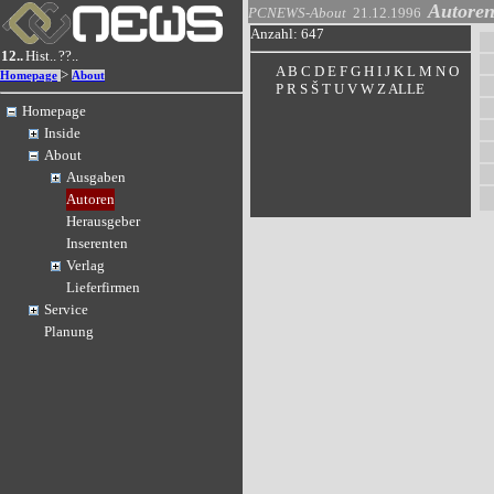
Autore
PCNEWS-About
21.12.1996
Anzahl: 647
12..
Hist..
??..
A
B
C
D
E
F
G
H
I
J
K
L
M
N
O
>
Homepage
About
P
R
S
Š
T
U
V
W
Z
ALLE
Homepage
Inside
About
Ausgaben
Autoren
Herausgeber
Inserenten
Verlag
Lieferfirmen
Service
Planung