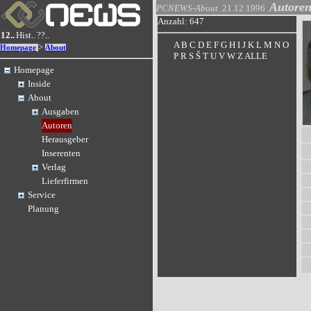
Autore
PCNEWS-About
21.12.1996
Anzahl: 647
12..
Hist..
??..
A
B
C
D
E
F
G
H
I
J
K
L
M
N
O
>
Homepage
About
P
R
S
Š
T
U
V
W
Z
ALLE
Homepage
Inside
About
Ausgaben
Autoren
Herausgeber
Inserenten
Verlag
Lieferfirmen
Service
Planung