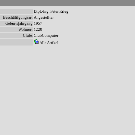
n
Dipl.-Ing. Peter Krieg
Beschäftigungsart
Angestellter
Geburtsjahrgang
1957
Wohnort
1220
Clubs
ClubComputer
Alle Artikel