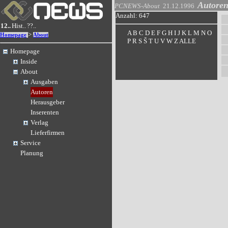
Autore
PCNEWS-About
21.12.1996
Anzahl: 647
12..
Hist..
??..
A
B
C
D
E
F
G
H
I
J
K
L
M
N
O
>
Homepage
About
P
R
S
Š
T
U
V
W
Z
ALLE
Homepage
Inside
About
Ausgaben
Autoren
Herausgeber
Inserenten
Verlag
Lieferfirmen
Service
Planung