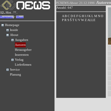
Autore
PCNEWS-About
21.12.1996
Anzahl: 647
12..
Hist..
??..
A
B
C
D
E
F
G
H
I
J
K
L
M
N
O
>
Homepage
About
P
R
S
Š
T
U
V
W
Z
ALLE
Homepage
Inside
About
Ausgaben
Autoren
Herausgeber
Inserenten
Verlag
Lieferfirmen
Service
Planung