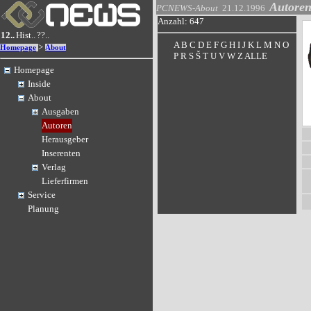
Autore
PCNEWS-About
21.12.1996
Anzahl: 647
12..
Hist..
??..
A
B
C
D
E
F
G
H
I
J
K
L
M
N
O
>
Homepage
About
P
R
S
Š
T
U
V
W
Z
ALLE
Homepage
Inside
About
Ausgaben
Autoren
Herausgeber
Inserenten
Verlag
Lieferfirmen
Service
Planung