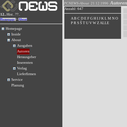
Autore
PCNEWS-About
21.12.1996
Anzahl: 647
12..
Hist..
??..
A
B
C
D
E
F
G
H
I
J
K
L
M
N
O
>
Homepage
About
P
R
S
Š
T
U
V
W
Z
ALLE
Homepage
Inside
About
Ausgaben
Autoren
Herausgeber
Inserenten
Verlag
Lieferfirmen
Service
Planung