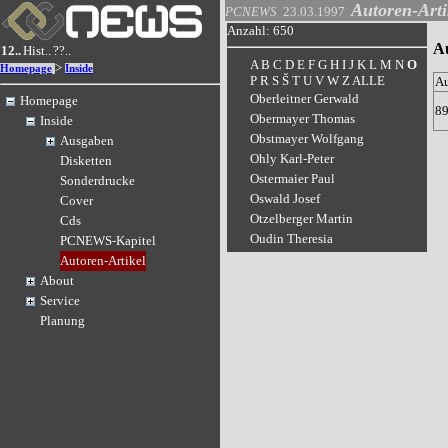
Autoren-Arti
PCNEWS
23.03.1997
Anzahl: 650
Au
12..
Hist..
??..
A
B
C
D
E
F
G
H
I
J
K
L
M
N
O
>
Homepage
Inside
P
R
S
Š
T
U
V
W
Z
ALLE
A
Oberleitner Gerwald
Homepage
8
Obermayer Thomas
Inside
Obstmayer Wolfgang
Ausgaben
Ohly Karl-Peter
Disketten
Ostermaier Paul
Sonderdrucke
Oswald Josef
Cover
Otzelberger Martin
Cds
Oudin Theresia
PCNEWS-Kapitel
Autoren-Artikel
About
Service
Planung