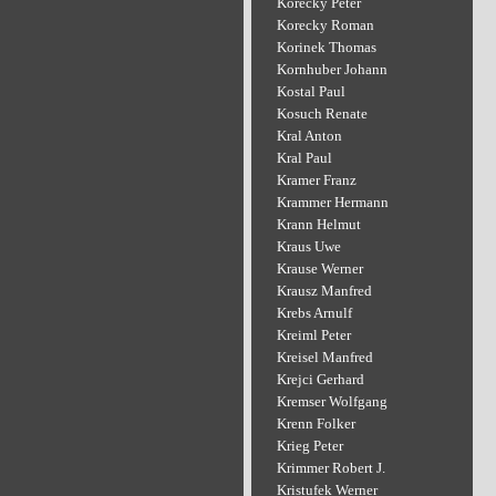
Korecky Peter
Korecky Roman
Korinek Thomas
Kornhuber Johann
Kostal Paul
Kosuch Renate
Kral Anton
Kral Paul
Kramer Franz
Krammer Hermann
Krann Helmut
Kraus Uwe
Krause Werner
Krausz Manfred
Krebs Arnulf
Kreiml Peter
Kreisel Manfred
Krejci Gerhard
Kremser Wolfgang
Krenn Folker
Krieg Peter
Krimmer Robert J.
Kristufek Werner