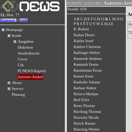
Autoren-Arti
PCNEWS
23.03.1997
Anzahl: 650
A
12..
Hist..
??..
A
B
C
D
E
F
G
H
I
J
K
L
M
N
O
>
Homepage
Inside
P
R
S
Š
T
U
V
W
Z
ALLE
A
K. Robert
Homepage
7
Kadan Dieter
Inside
Kahler Josef
Ausgaben
Kahlert Christine
Disketten
Kallinger Walter
Sonderdrucke
Kamenik Andreas
Cover
Kaminek Erwin
Cds
Karaduman Ercan
PCNEWS-Kapitel
Karner Ernst
Autoren-Artikel
Kashofer Johann
About
Kathan Walter
Service
Kelava Marijan
Planung
Kerl Felix
Kerry Florian
Kirchtag Thomas
Kirowitz Nicole
Kirsch Rainer
Klaering Werner