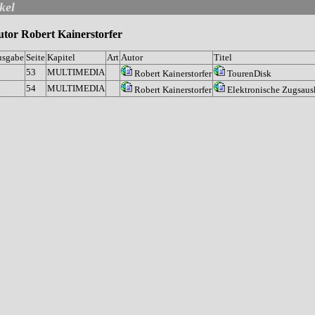
kel
tor Robert Kainerstorfer
usgabe
Seite
Kapitel
Art
Autor
Titel
7
53
MULTIMEDIA
Robert Kainerstorfer
TourenDisk
7
54
MULTIMEDIA
Robert Kainerstorfer
Elektronische Zugsaus