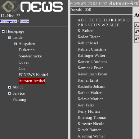
Autoren-Arti
PCNEWS
23.03.1997
Anzahl: 650
Au
12..
Hist..
??..
A
B
C
D
E
F
G
H
I
J
K
L
M
N
O
>
Homepage
Inside
P
R
S
Š
T
U
V
W
Z
ALLE
A
K. Robert
Homepage
4
Kadan Dieter
Inside
4
Kahler Josef
Ausgaben
Kahlert Christine
Disketten
Kallinger Walter
Sonderdrucke
Kamenik Andreas
Cover
Kaminek Erwin
Cds
Karaduman Ercan
PCNEWS-Kapitel
Karner Ernst
Autoren-Artikel
Kashofer Johann
About
Kathan Walter
Service
Kelava Marijan
Planung
Kerl Felix
Kerry Florian
Kirchtag Thomas
Kirowitz Nicole
Kirsch Rainer
Klaering Werner