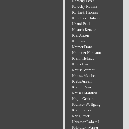
Korecky Peter
Korecky Roman
Korinek Thomas
Kornhuber Johann
Kostal Paul
Kosuch Renate
Kral Anton
Kral Paul
Kramer Franz
Krammer Hermann
Krann Helmut
Kraus Uwe
Krause Werner
Krausz Manfred
Krebs Arnulf
Kreiml Peter
Kreisel Manfred
Krejci Gerhard
Kremser Wolfgang
Krenn Folker
Krieg Peter
Krimmer Robert J.
Kristufek Werner