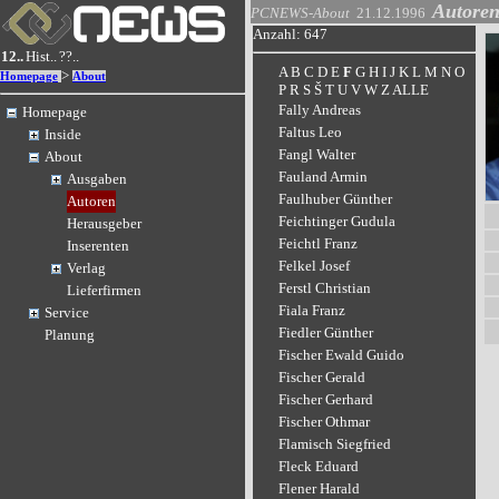
Autore
PCNEWS-About
21.12.1996
Anzahl: 647
12..
Hist..
??..
A
B
C
D
E
F
G
H
I
J
K
L
M
N
O
>
Homepage
About
P
R
S
Š
T
U
V
W
Z
ALLE
Fally Andreas
Homepage
Faltus Leo
Inside
Fangl Walter
About
Fauland Armin
Ausgaben
Faulhuber Günther
Autoren
Feichtinger Gudula
Herausgeber
Feichtl Franz
Inserenten
Felkel Josef
Verlag
Ferstl Christian
Lieferfirmen
Fiala Franz
Service
Fiedler Günther
Planung
Fischer Ewald Guido
Fischer Gerald
Fischer Gerhard
Fischer Othmar
Flamisch Siegfried
Fleck Eduard
Flener Harald