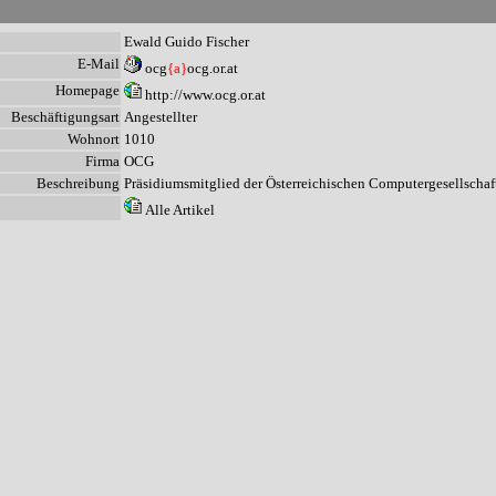
n
Ewald Guido Fischer
E-Mail
ocg
{a}
ocg.or.at
Homepage
http://www.ocg.or.at
Beschäftigungsart
Angestellter
Wohnort
1010
Firma
OCG
Beschreibung
Präsidiumsmitglied der Österreichischen Computergesellschaft,
Alle Artikel