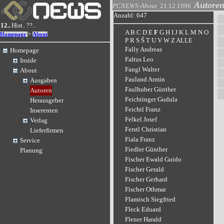
Autore
PCNEWS-About
21.12.1996
Anzahl: 647
12..
Hist..
??..
A
B
C
D
E
F
G
H
I
J
K
L
M
N
O
>
Homepage
About
P
R
S
Š
T
U
V
W
Z
ALLE
Fally Andreas
Homepage
Faltus Leo
Inside
Fangl Walter
About
Fauland Armin
Ausgaben
Faulhuber Günther
Autoren
Feichtinger Gudula
Herausgeber
Feichtl Franz
Inserenten
Felkel Josef
Verlag
Ferstl Christian
Lieferfirmen
Fiala Franz
Service
Fiedler Günther
Planung
Fischer Ewald Guido
Fischer Gerald
Fischer Gerhard
Fischer Othmar
Flamisch Siegfried
Fleck Eduard
Flener Harald