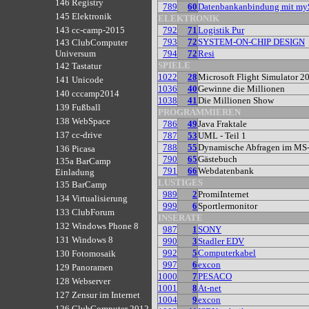
146 Registry
789
60
Datenbankanbindung mit m
145 Elektronik
ELEKTRONIK
792
71
Logistik Pur
143 cc-camp-2015
793
72
SYSTEM-ON-CHIP DESIGN
143 ClubComputer
794
72
Resi
Universum
SPIELE
142 Tastatur
1022
28
Microsoft Flight Simulator 2
141 Unicode
1036
40
Gewinne die Millionen
140 cccamp2014
1038
41
Die Millionen Show
139 Fußball
PROGRAMMIEREN
138 WebSpace
786
49
Java Fraktale
137 cc-drive
787
53
UML - Teil 1
788
55
Dynamische Abfragen im MS
136 Picasa
790
65
Gästebuch
135a BarCamp
791
66
Webdatenbank
Einladung
LUSTIGES
135 BarCamp
989
2
PromiInternet
134 Virtualisierung
999
6
Sportlermonitor
133 ClubForum
INSERATE
132 Windows Phone 8
987
1
SONY
131 Windows 8
990
3
Stadler EDV
992
5
Computerkabel
130 Fotomosaik
997
6
excon
129 Panoramen
1000
7
PESACO
128 Webserver
1001
8
At-net
127 Zensur im Internet
1004
9
excon
126 ClubComputer 2012