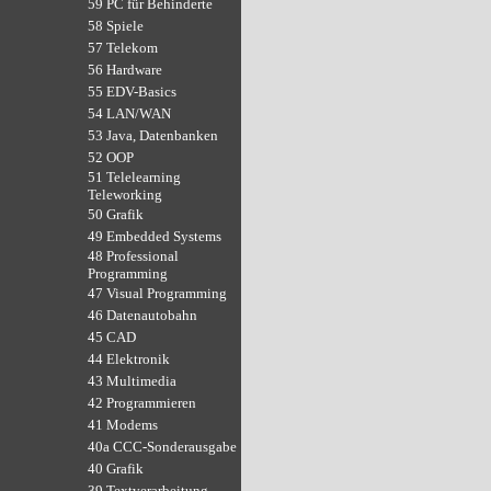
59 PC für Behinderte
58 Spiele
57 Telekom
56 Hardware
55 EDV-Basics
54 LAN/WAN
53 Java, Datenbanken
52 OOP
51 Telelearning
Teleworking
50 Grafik
49 Embedded Systems
48 Professional
Programming
47 Visual Programming
46 Datenautobahn
45 CAD
44 Elektronik
43 Multimedia
42 Programmieren
41 Modems
40a CCC-Sonderausgabe
40 Grafik
39 Textverarbeitung