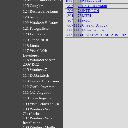
1008
11
ISDNtechnik
125 Google+
795
73
Holz-Elektronik
796
74
INFINEON
124 Rechteverwaltung
801
79
MTM
123 Notfälle
804
80
excon
122 Windows & Linux
807
1002
Chauvin Arnoux
121 Fotografieren
808
1003
Music Service
120 Landkarten
809
1004
CISCO SYSTEMS AUSTRIA
119 Office 2010
118 Linux
117 Visual Web
Developer
116 Windows Server
2008 RC2
115 Windows 7
114 DOStalgisch
113 Google Universum
112 Grafik-Passwort
111 CC | Angebot
110 Ohne Registry
109 Vista Fehleranalyse
108 Windows Vista
Oberfläche
107 Windows Vista
Installation
106 Windows Media