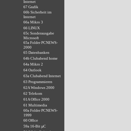
Internet
67 Grafik
66b Sicherheit im
Internet
66a Mikro 3
66 LINUX
65c Sonderausgabe
Microsoft
65a Folder PCNEWS-
2000
65 Datenbanken
64b Clubabend home
64a Mikro 2
64 Outlook
63a Clubabend Internet
63 Programmieren
62A Windows 2000
62 Telekom
61A Office 2000
61 Multimedia
60a Folder PCNEWS-
1999
60 Office
59a 16-Bit µC