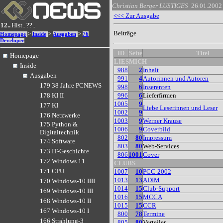
Christian Berger
LUSTIGES
26.01.2002
<<< Zur Ausgabe
12..
Hist..
??..
Beiträge
>
>
>
Homepage
Inside
Ausgaben
76
Developer
ID
Seite
Titel
Homepage
LIESMICH
Inside
988
2
Inhalt
Ausgaben
991
4
Autorinnen und Autoren
179 38 Jahre PCNEWS
998
6
Inserenten
996
6
Lieferfirmen
178 KI II
1005
9
177 KI
Liebe Leserinnen und Leser
1002
9
176 Netzwerke
1003
9
Werner Krause
175 Python &
1006
9
Coverbild
Digitaltechnik
802
80
Impressum
174 Software
803
80
Web-Services
173 IT-Geschichte
806
1001
Cover
172 Windows 11
CLUBS
171 CPU
1007
10
PCC-2002
1013
13
ADIM
170 Windows-10 IIII
1014
15
Club-Support
169 Windows-10 III
1016
15
MCCA
168 Windows-10 II
1015
15
CCR
167 Windows-10 I
800
78
Termine
166 Strahlung-3
805
80
Verteiler