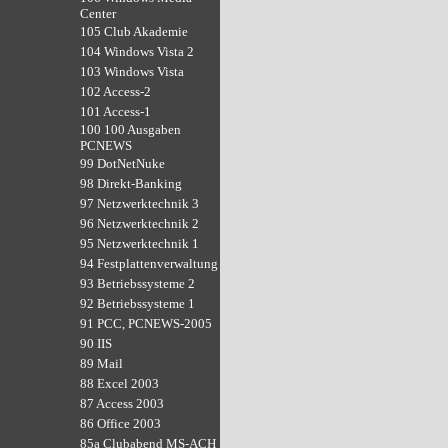
Center
105 Club Akademie
104 Windows Vista 2
103 Windows Vista
102 Access-2
101 Access-1
100 100 Ausgaben
PCNEWS
99 DotNetNuke
98 Direkt-Banking
97 Netzwerktechnik 3
96 Netzwerktechnik 2
95 Netzwerktechnik 1
94 Festplattenverwaltung
93 Betriebssysteme 2
92 Betriebssysteme 1
91 PCC, PCNEWS-2005
90 IIS
89 Mail
88 Excel 2003
87 Access 2003
86 Office 2003
85a Clubabend MS-ACH