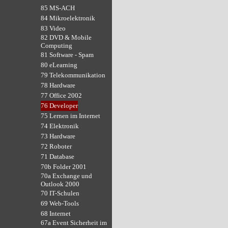
85 MS-ACH
84 Mikroelektronik
83 Video
82 DVD & Mobile
Computing
81 Software - Spam
80 eLearning
79 Telekommunikation
78 Hardware
77 Office 2002
76 Developer
75 Lernen im Internet
74 Elektronik
73 Hardware
72 Roboter
71 Database
70b Folder 2001
70a Exchange und
Outlook 2000
70 IT-Schulen
69 Web-Tools
68 Internet
67a Event Sicherheit im