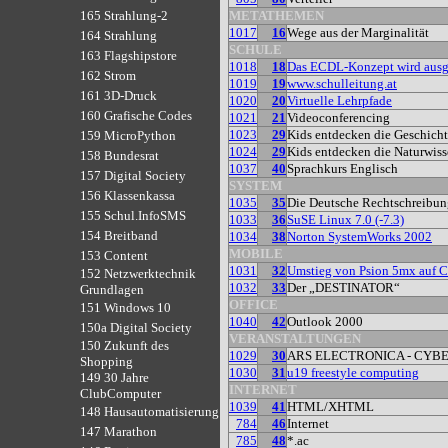
METATHEMEN
165 Strahlung-2
1017
16
Wege aus der Marginalität
164 Strahlung
SCHULE
163 Flagshipstore
1018
18
Das ECDL-Konzept wird ausg
162 Strom
1019
19
www.schulleitung.at
161 3D-Druck
1020
20
Virtuelle Lehrpfade
160 Grafische Codes
1021
21
Videoconferencing
1023
29
Kids entdecken die Geschich
159 MicroPython
1024
29
Kids entdecken die Naturwiss
158 Bundesrat
1037
40
Sprachkurs Englisch
157 Digital Society
SYSTEM
156 Klassenkassa
1035
35
Die Deutsche Rechtschreibung
155 Schul.InfoSMS
1033
36
SuSE Linux 7.0 (-7.3)
154 Breitband
1034
38
Norton SystemWorks 2002
MOBILE
153 Content
1031
32
Umstieg von Psion 5mx auf 
152 Netzwerktechnik
1032
33
Der „DESTINATOR“
Grundlagen
OFFICE
151 Windows 10
1040
42
Outlook 2000
150a Digital Society
VERANSTALTUNGEN
150 Zukunft des
1029
30
ARS ELECTRONICA - CYB
Shopping
1030
31
u19 freestyle computing
149 30 Jahre
INTERNET
ClubComputer
1039
41
HTML/XHTML
148 Hausautomatisierung
784
46
Internet
147 Marathon
785
48
*.ac