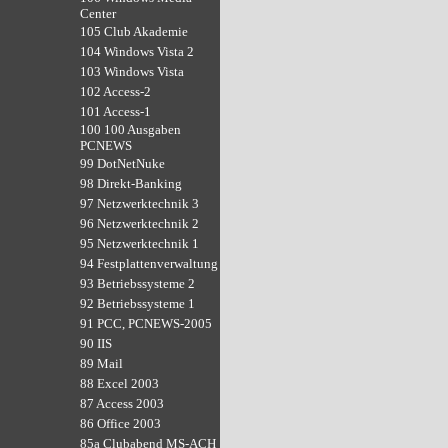
Center
105 Club Akademie
104 Windows Vista 2
103 Windows Vista
102 Access-2
101 Access-1
100 100 Ausgaben
PCNEWS
99 DotNetNuke
98 Direkt-Banking
97 Netzwerktechnik 3
96 Netzwerktechnik 2
95 Netzwerktechnik 1
94 Festplattenverwaltung
93 Betriebssysteme 2
92 Betriebssysteme 1
91 PCC, PCNEWS-2005
90 IIS
89 Mail
88 Excel 2003
87 Access 2003
86 Office 2003
85a Clubabend MS-ACH