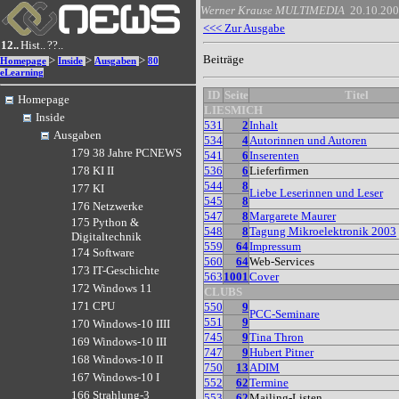
Werner Krause
MULTIMEDIA
20.10.20
<<< Zur Ausgabe
12..
Hist..
??..
Beiträge
>
>
>
Homepage
Inside
Ausgaben
80
eLearning
ID
Seite
Titel
Homepage
LIESMICH
Inside
531
2
Inhalt
Ausgaben
534
4
Autorinnen und Autoren
179 38 Jahre PCNEWS
541
6
Inserenten
536
6
Lieferfirmen
178 KI II
544
8
177 KI
Liebe Leserinnen und Leser
545
8
176 Netzwerke
547
8
Margarete Maurer
175 Python &
548
8
Tagung Mikroelektronik 2003
Digitaltechnik
559
64
Impressum
174 Software
560
64
Web-Services
173 IT-Geschichte
563
1001
Cover
172 Windows 11
CLUBS
171 CPU
550
9
PCC-Seminare
551
9
170 Windows-10 IIII
745
9
Tina Thron
169 Windows-10 III
747
9
Hubert Pitner
168 Windows-10 II
750
13
ADIM
167 Windows-10 I
552
62
Termine
166 Strahlung-3
553
62
Mailing-Listen