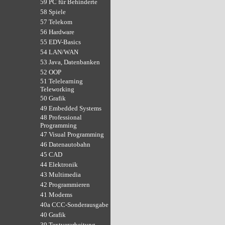
59 PC für Behinderte
58 Spiele
57 Telekom
56 Hardware
55 EDV-Basics
54 LAN/WAN
53 Java, Datenbanken
52 OOP
51 Telelearning
Teleworking
50 Grafik
49 Embedded Systems
48 Professional
Programming
47 Visual Programming
46 Datenautobahn
45 CAD
44 Elektronik
43 Multimedia
42 Programmieren
41 Modems
40a CCC-Sonderausgabe
40 Grafik
39 Textverarbeitung