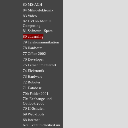
85 MS-ACH
84 Mikroelektronik
83 Video
82 DVD & Mobile
Computing
81 Software - Spam
80 eLearning
79 Telekommunikation
78 Hardware
77 Office 2002
76 Developer
75 Lernen im Internet
74 Elektronik
73 Hardware
72 Roboter
71 Database
70b Folder 2001
70a Exchange und
Outlook 2000
70 IT-Schulen
69 Web-Tools
68 Internet
67a Event Sicherheit im