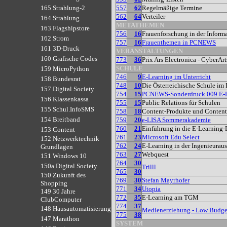
557
62
Regelmäßige Termine
165 Strahlung-2
562
64
Verteiler
164 Strahlung
METATHEMEN
163 Flagshipstore
756
16
Frauenforschung in der Inform
162 Strom
757
16
Frauenthemen in PCNEWS
161 3D-Druck
VERANSTALTUNGEN
160 Grafische Codes
773
36
Prix Ars Electronica - CyberAr
SCHULE
159 MicroPython
746
9
E-Learning im Unterricht
158 Bundesrat
748
10
Die Österreichische Schule im 
157 Digital Society
754
15
PCNEWS-Sonderdruck 009 E-L
156 Klassenkassa
755
15
Public Relations für Schulen
155 Schul.InfoSMS
758
18
Content-Produkte und Content
154 Breitband
759
20
e-LISA Sommerakademie
760
21
Einführung in die E-Learning-
153 Content
761
23
Microsoft Edu Select
152 Netzwerktechnik
762
24
E-Learning in der Ingenieurau
Grundlagen
763
27
Webquest
151 Windows 10
764
30
150a Digital Society
Trilll
765
30
150 Zukunft des
769
30
Stefan Mayrhofer
Shopping
771
34
Utopia
149 30 Jahre
772
35
E-Learning am TGM
ClubComputer
774
37
148 Hausautomatisierung
Medienerziehung - Low Budge
775
38
147 Marathon
SYSTEM