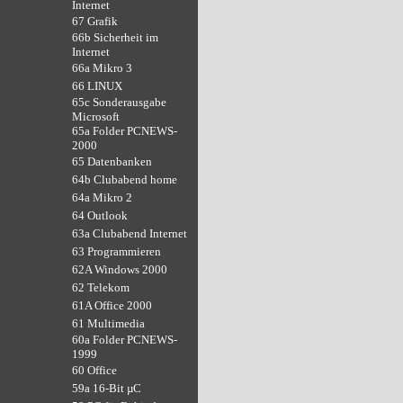
Internet
67 Grafik
66b Sicherheit im
Internet
66a Mikro 3
66 LINUX
65c Sonderausgabe
Microsoft
65a Folder PCNEWS-
2000
65 Datenbanken
64b Clubabend home
64a Mikro 2
64 Outlook
63a Clubabend Internet
63 Programmieren
62A Windows 2000
62 Telekom
61A Office 2000
61 Multimedia
60a Folder PCNEWS-
1999
60 Office
59a 16-Bit µC