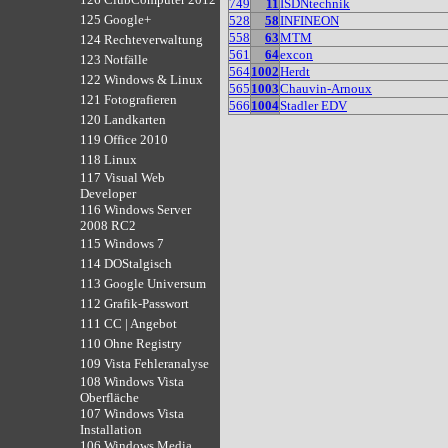
749
11
ISDNtechnik
125 Google+
528
58
INFINEON
558
63
MTM
124 Rechteverwaltung
561
64
excon
123 Notfälle
564
1002
Herdt
122 Windows & Linux
565
1003
Chauvin-Arnoux
121 Fotografieren
566
1004
Stadler EDV
120 Landkarten
119 Office 2010
118 Linux
117 Visual Web
Developer
116 Windows Server
2008 RC2
115 Windows 7
114 DOStalgisch
113 Google Universum
112 Grafik-Passwort
111 CC | Angebot
110 Ohne Registry
109 Vista Fehleranalyse
108 Windows Vista
Oberfläche
107 Windows Vista
Installation
106 Windows Media