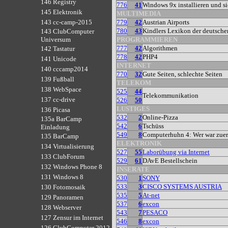
146 Registry
776
41
Windows 9x installieren und s
145 Elektronik
MULTIMEDIA
779
42
Austrian Airports
143 cc-camp-2015
780
43
Kindlers Lexikon der deutschen
143 ClubComputer
PROGRAMMIEREN
Universum
777
42
Algorithmen
142 Tastatur
778
42
PHP4
141 Unicode
INTERNET
140 cccamp2014
770
32
Gute Seiten, schlechte Seiten
139 Fußball
TELEKOM
138 WebSpace
525
44
Telekommunikation
137 cc-drive
526
50
LUSTIGES
136 Picasa
532
2
Online-Pizza
135a BarCamp
542
6
Tschüss
Einladung
549
8
Computerhuhn 4: Wer war zuer
135 BarCamp
ELEKTRONIK
134 Virtualisierung
527
55
Laborübung via Internet
133 ClubForum
529
61
DAvE Bestellschein
132 Windows Phone 8
INSERATE
131 Windows 8
530
1
SONY
533
3
CISCO SYSTEMS AUSTRIA
130 Fotomosaik
535
5
At-net
129 Panoramen
537
6
excon
128 Webserver
543
7
PESACO
127 Zensur im Internet
546
8
excon
126 ClubComputer 2012