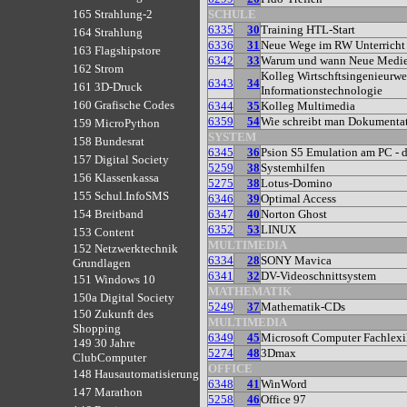
SCHULE
165 Strahlung-2
6335
30
Training HTL-Start
164 Strahlung
6336
31
Neue Wege im RW Unterricht
163 Flagshipstore
6342
33
Warum und wann Neue Medien
162 Strom
Kolleg Wirtschftsingenieurwe
6343
34
161 3D-Druck
Informationstechnologie
160 Grafische Codes
6344
35
Kolleg Multimedia
6359
54
Wie schreibt man Dokumenta
159 MicroPython
SYSTEM
158 Bundesrat
6345
36
Psion S5 Emulation am PC -
157 Digital Society
5259
38
Systemhilfen
156 Klassenkassa
5275
38
Lotus-Domino
155 Schul.InfoSMS
6346
39
Optimal Access
6347
40
Norton Ghost
154 Breitband
6352
53
LINUX
153 Content
MULTIMEDIA
152 Netzwerktechnik
6334
28
SONY Mavica
Grundlagen
6341
32
DV-Videoschnittsystem
151 Windows 10
MATHEMATIK
150a Digital Society
5249
37
Mathematik-CDs
150 Zukunft des
MULTIMEDIA
Shopping
6349
45
Microsoft Computer Fachlex
149 30 Jahre
5274
48
3Dmax
ClubComputer
OFFICE
148 Hausautomatisierung
6348
41
WinWord
147 Marathon
5258
46
Office 97