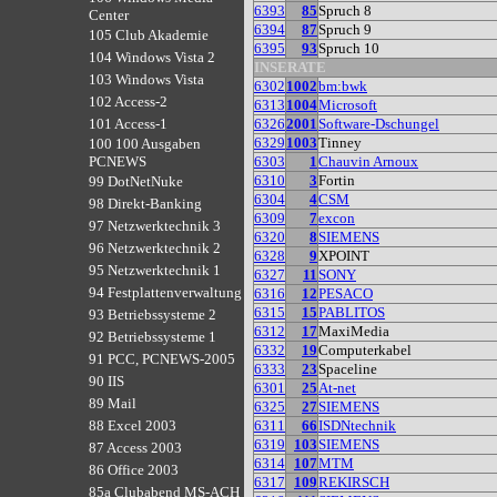
6393
85
Spruch 8
Center
6394
87
Spruch 9
105 Club Akademie
6395
93
Spruch 10
104 Windows Vista 2
INSERATE
103 Windows Vista
6302
1002
bm:bwk
102 Access-2
6313
1004
Microsoft
6326
2001
Software-Dschungel
101 Access-1
6329
1003
Tinney
100 100 Ausgaben
6303
1
Chauvin Arnoux
PCNEWS
6310
3
Fortin
99 DotNetNuke
6304
4
CSM
98 Direkt-Banking
6309
7
excon
97 Netzwerktechnik 3
6320
8
SIEMENS
96 Netzwerktechnik 2
6328
9
XPOINT
95 Netzwerktechnik 1
6327
11
SONY
94 Festplattenverwaltung
6316
12
PESACO
6315
15
PABLITOS
93 Betriebssysteme 2
6312
17
MaxiMedia
92 Betriebssysteme 1
6332
19
Computerkabel
91 PCC, PCNEWS-2005
6333
23
Spaceline
90 IIS
6301
25
At-net
89 Mail
6325
27
SIEMENS
6311
66
ISDNtechnik
88 Excel 2003
6319
103
SIEMENS
87 Access 2003
6314
107
MTM
86 Office 2003
6317
109
REKIRSCH
85a Clubabend MS-ACH