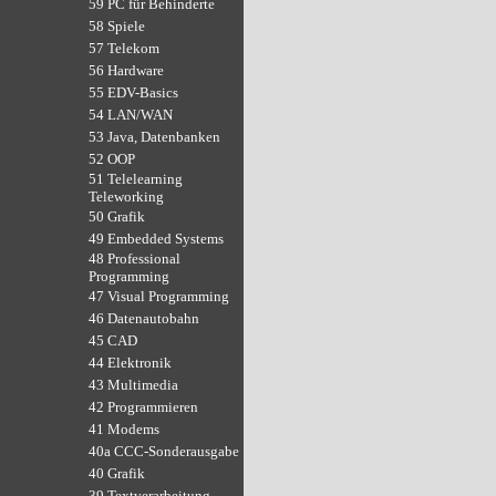
59 PC für Behinderte
58 Spiele
57 Telekom
56 Hardware
55 EDV-Basics
54 LAN/WAN
53 Java, Datenbanken
52 OOP
51 Telelearning
Teleworking
50 Grafik
49 Embedded Systems
48 Professional
Programming
47 Visual Programming
46 Datenautobahn
45 CAD
44 Elektronik
43 Multimedia
42 Programmieren
41 Modems
40a CCC-Sonderausgabe
40 Grafik
39 Textverarbeitung