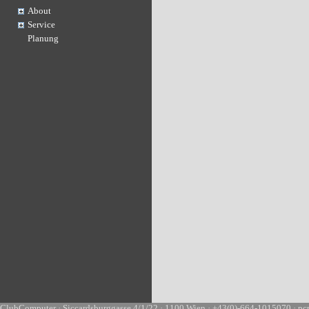
About
Service
Planung
ClubComputer · Siccardsburggasse 4/1/22 · 1100 Wien · +43(0)-664-1015070 · pc