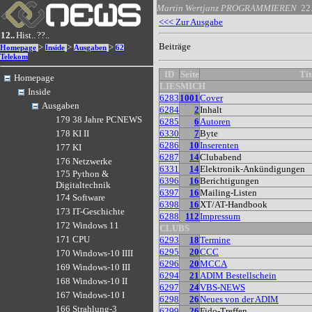
Martin Wertjanz
PROGRAMMIEREN
22
<<< Zur Ausgabe
12..
Hist..
??..
Beiträge
>
>
>
Homepage
Inside
Ausgaben
62
Telekom
ID
Seite
Tit
Homepage
LIESMICH
Inside
6283
1001
Cover
Ausgaben
6284
2
Inhalt
179 38 Jahre PCNEWS
6285
6
Autoren
6330
7
Byte
178 KI II
6286
10
Inserenten
177 KI
6287
14
Clubabend
176 Netzwerke
6331
14
Elektronik-Ankündigungen
175 Python &
6396
16
Berichtigungen
Digitaltechnik
6397
16
Mailing-Listen
174 Software
6398
16
XT/AT-Handbook
173 IT-Geschichte
6288
112
Impressum
172 Windows 11
CLUBS
171 CPU
6293
18
Termine
6295
20
CCC
170 Windows-10 IIII
6296
20
MCCA
169 Windows-10 III
6294
21
ADIM Bestellschein
168 Windows-10 II
6297
24
VBS-NEWS
167 Windows-10 I
6298
26
Neues von der ADIM
166 Strahlung-3
6299
26
Fido-Treffen