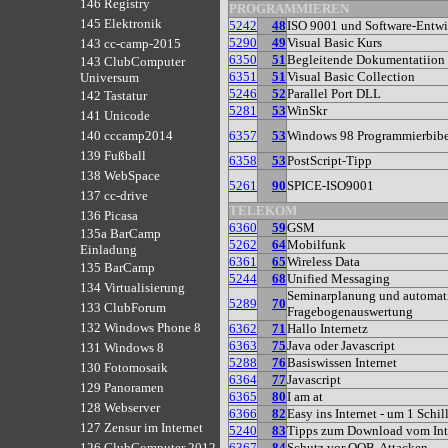
146 Registry
PROGRAMMIEREN
145 Elektronik
5242
48
ISO 9001 und Software-Entw
5290
49
Visual Basic Kurs
143 cc-camp-2015
6350
51
Begleitende Dokumentatiion
143 ClubComputer
6351
51
Visual Basic Collection
Universum
5246
52
Parallel Port DLL
142 Tastatur
5281
53
WinSkr
141 Unicode
6357
53
Windows 98 Programmierbibe
140 cccamp2014
139 Fußball
6358
53
PostScript-Tipp
138 WebSpace
5261
90
SPICE-ISO9001
137 cc-drive
TELEKOM
136 Picasa
6360
59
GSM
135a BarCamp
5262
64
Mobilfunk
Einladung
6361
65
Wireless Data
135 BarCamp
5244
68
Unified Messaging
134 Virtualisierung
Seminarplanung und automat
5289
70
133 ClubForum
Fragebogenauswertung
132 Windows Phone 8
6362
71
Hallo Internetz
6363
75
Java oder Javascript
131 Windows 8
5288
76
Basiswissen Internet
130 Fotomosaik
6364
77
Javascript
129 Panoramen
6365
80
I am at
128 Webserver
6366
82
Easy ins Internet - um 1 Schil
127 Zensur im Internet
5240
83
Tipps zum Download vom Int
6367
84
Schutz vor OOB-Attacken
126 ClubComputer 2012