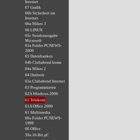
Internet
67 Grafik
66b Sicherheit im
Internet
66a Mikro 3
66 LINUX
65c Sonderausgabe
Microsoft
65a Folder PCNEWS-
2000
65 Datenbanken
64b Clubabend home
64a Mikro 2
64 Outlook
63a Clubabend Internet
63 Programmieren
62A Windows 2000
62 Telekom
61A Office 2000
61 Multimedia
60a Folder PCNEWS-
1999
60 Office
59a 16-Bit µC