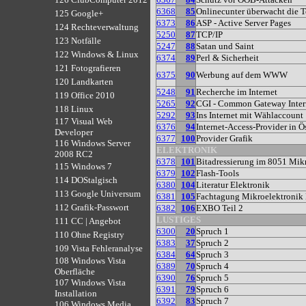
6368
85
Onlinecunter überwacht die T
125 Google+
6373
86
ASP - Active Server Pages
124 Rechteverwaltung
5250
87
TCP/IP
123 Notfälle
5247
88
Satan und Saint
122 Windows & Linux
6374
89
Perl & Sicherheit
121 Fotografieren
6375
90
Werbung auf dem WWW
120 Landkarten
5248
91
Recherche im Internet
119 Office 2010
5265
92
CGI - Common Gateway Inter
118 Linux
5292
93
Ins Internet mit Wählaccount
117 Visual Web
6376
94
Internet-Access-Provider in Ö
Developer
6377
100
Provider Grafik
116 Windows Server
ELEKTRONIK
2008 RC2
6378
101
Bitadressierung im 8051 Mikr
115 Windows 7
6379
102
Flash-Tools
114 DOStalgisch
6380
104
Literatur Elektronik
113 Google Universum
6381
105
Fachtagung Mikroelektroni
112 Grafik-Passwort
6382
106
EXBO Teil 2
LUSTIGES
111 CC | Angebot
6300
20
Spruch 1
110 Ohne Registry
6383
37
Spruch 2
109 Vista Fehleranalyse
6384
64
Spruch 3
108 Windows Vista
6389
70
Spruch 4
Oberfläche
6390
76
Spruch 5
107 Windows Vista
6391
79
Spruch 6
Installation
6392
83
Spruch 7
106 Windows Media