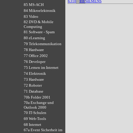
6318
111
SIEMENS
85 MS-ACH
84 Mikroelektronik
83 Video
82 DVD & Mobile
Computing
81 Software - Spam
80 eLearning
79 Telekommunikation
78 Hardware
77 Office 2002
76 Developer
75 Lernen im Internet
74 Elektronik
73 Hardware
72 Roboter
71 Database
70b Folder 2001
70a Exchange und
Outlook 2000
70 IT-Schulen
69 Web-Tools
68 Internet
67a Event Sicherheit im