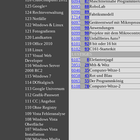
6094
87
Maschinennahe Programmier
125 Google+
6095
88
RoboLab
6096
89
124 Rechteverwaltung
Fabriksmodell
1714
89
123 Notfälle
6097
90
Geräteentwurf mit Mikroproz
122 Windows & Linux
6098
90
Anwendungen
121 Fotografieren
6099
90
Projekte mit dem Mikrocontr
120 Landkarten
6100
91
Unfallfreies Auto?
6101
92
8 bit oder 16 bit
119 Office 2010
6102
93
C161-Starterkit
118 Linux
LUSTIGES
117 Visual Web
6107
8
Elefantenjagd
Developer
5951
29
Mth & Witz
116 Windows Server
6046
35
Computer-Witze-1
2008 RC2
6058
45
Rot und Blau
115 Windows 7
6065
55
Der Programmkönig
114 DOStalgisch
6108
78
Computer-Witze-2
113 Google Universum
112 Grafik-Passwort
111 CC | Angebot
110 Ohne Registry
109 Vista Fehleranalyse
108 Windows Vista
Oberfläche
107 Windows Vista
Installation
106 Windows Media