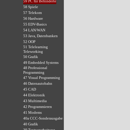
59 PC für Behinderte
58 Spiele
57 Telekom
56 Hardware
55 EDV-Basics
54 LAN/WAN
53 Java, Datenbanken
52 OOP
51 Telelearning
Teleworking
50 Grafik
49 Embedded Systems
48 Professional
Programming
47 Visual Programming
46 Datenautobahn
45 CAD
44 Elektronik
43 Multimedia
42 Programmieren
41 Modems
40a CCC-Sonderausgabe
40 Grafik
39 Textverarbeitung