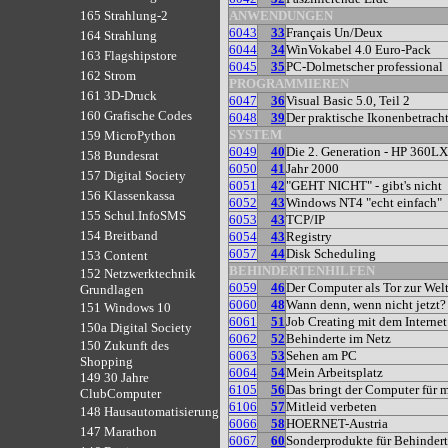
ANWENDUNGEN
165 Strahlung-2
6043
33
Français Un/Deux
164 Strahlung
6044
34
WinVokabel 4.0 Euro-Pack
163 Flagshipstore
6045
35
PC-Dolmetscher professional
162 Strom
PROGRAMMIEREN
161 3D-Druck
6047
36
Visual Basic 5.0, Teil 2
160 Grafische Codes
6048
39
Der praktische Ikonenbetracht
SYSTEM
159 MicroPython
6049
40
Die 2. Generation - HP 360L
158 Bundesrat
6050
41
Jahr 2000
157 Digital Society
6051
42
"GEHT NICHT" - gibt's nicht
156 Klassenkassa
6052
43
Windows NT4 "echt einfach"
155 Schul.InfoSMS
6053
43
TCP/IP
154 Breitband
6054
43
Registry
6057
44
Disk Scheduling
153 Content
BEHINDERTENHILFEN
152 Netzwerktechnik
6059
46
Der Computer als Tor zur Wel
Grundlagen
6060
48
Wann denn, wenn nicht jetzt?
151 Windows 10
6061
51
Job Creating mit dem Internet
150a Digital Society
6062
52
Behinderte im Netz
150 Zukunft des
6063
53
Sehen am PC
Shopping
6064
54
Mein Arbeitsplatz
149 30 Jahre
6105
56
Das bringt der Computer für 
ClubComputer
6106
57
Mitleid verbeten
148 Hausautomatisierung
6066
58
HOERNET-Austria
147 Marathon
6067
60
Sonderprodukte für Behinder