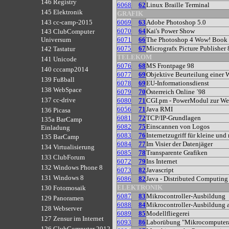
146 Registry
6068
62
Linux Braille Terminal
145 Elektronik
GRAFIK
6069
63
Adobe Photoshop 5.0
143 cc-camp-2015
6070
64
Kai's Power Show
143 ClubComputer
6071
66
The Photoshop 4 Wow! Book
Universum
6075
67
Micrografx Picture Publisher 
142 Tastatur
TELEKOM
141 Unicode
6076
68
MS Frontpage 98
140 cccamp2014
6077
69
Objektive Beurteilung einer 
139 Fußball
6078
69
EU-Informationsdienst
138 WebSpace
6079
70
Österreich Online ´98
137 cc-drive
6080
71
CGI.pm - PowerModul zur W
6056
71
Java RMI
136 Picasa
6081
72
TCP/IP-Grundlagen
135a BarCamp
6082
75
Einscannen von Logos
Einladung
6083
76
Internetzugriff für kleine und
135 BarCamp
6084
77
Im Visier der Datenjäger
134 Virtualisierung
6085
78
Transparente Grafiken
133 ClubForum
6072
79
Ins Internet
132 Windows Phone 8
6073
82
Javascript
131 Windows 8
6086
82
Java - Distributed Computing
ELEKTRONIK
130 Fotomosaik
6087
83
Mikrocontroller-Ausbildung
129 Panoramen
6088
84
Mikrocontroller-Ausbildung 
128 Webserver
6089
85
Modellfliegerei
127 Zensur im Internet
6093
86
Laborübung "Mikrocomputera
126 ClubComputer 2012