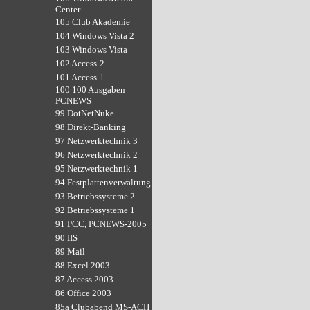
Center
105 Club Akademie
104 Windows Vista 2
103 Windows Vista
102 Access-2
101 Access-1
100 100 Ausgaben
PCNEWS
99 DotNetNuke
98 Direkt-Banking
97 Netzwerktechnik 3
96 Netzwerktechnik 2
95 Netzwerktechnik 1
94 Festplattenverwaltung
93 Betriebssysteme 2
92 Betriebssysteme 1
91 PCC, PCNEWS-2005
90 IIS
89 Mail
88 Excel 2003
87 Access 2003
86 Office 2003
85a Clubabend MS-ACH