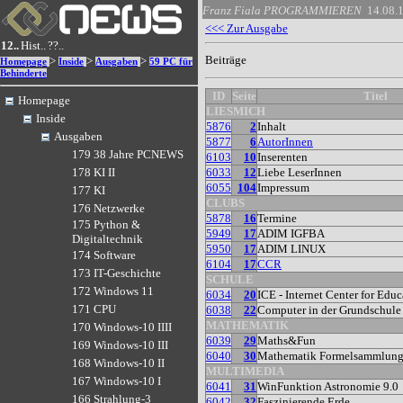
Franz Fiala
PROGRAMMIEREN
14.08.
<<< Zur Ausgabe
12..
Hist..
??..
Beiträge
>
>
>
Homepage
Inside
Ausgaben
59 PC für
Behinderte
ID
Seite
Titel
Homepage
LIESMICH
Inside
5876
2
Inhalt
Ausgaben
5877
6
AutorInnen
179 38 Jahre PCNEWS
6103
10
Inserenten
6033
12
Liebe LeserInnen
178 KI II
6055
104
Impressum
177 KI
CLUBS
176 Netzwerke
5878
16
Termine
175 Python &
5949
17
ADIM IGFBA
Digitaltechnik
5950
17
ADIM LINUX
174 Software
6104
17
CCR
173 IT-Geschichte
SCHULE
172 Windows 11
6034
20
ICE - Internet Center for Edu
171 CPU
6038
22
Computer in der Grundschule
MATHEMATIK
170 Windows-10 IIII
6039
29
Maths&Fun
169 Windows-10 III
6040
30
Mathematik Formelsammlun
168 Windows-10 II
MULTIMEDIA
167 Windows-10 I
6041
31
WinFunktion Astronomie 9.0
166 Strahlung-3
6042
32
Faszinierende Erde