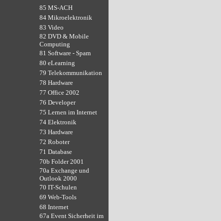
85 MS-ACH
84 Mikroelektronik
83 Video
82 DVD & Mobile
Computing
81 Software - Spam
80 eLearning
79 Telekommunikation
78 Hardware
77 Office 2002
76 Developer
75 Lernen im Internet
74 Elektronik
73 Hardware
72 Roboter
71 Database
70b Folder 2001
70a Exchange und
Outlook 2000
70 IT-Schulen
69 Web-Tools
68 Internet
67a Event Sicherheit im