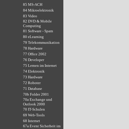
85 MS-ACH
84 Mikroelektronik
83 Video
82 DVD & Mobile
Computing
81 Software - Spam
80 eLearning
79 Telekommunikation
78 Hardware
77 Office 2002
76 Developer
75 Lernen im Internet
74 Elektronik
73 Hardware
72 Roboter
71 Database
70b Folder 2001
70a Exchange und
Outlook 2000
70 IT-Schulen
69 Web-Tools
68 Internet
67a Event Sicherheit im