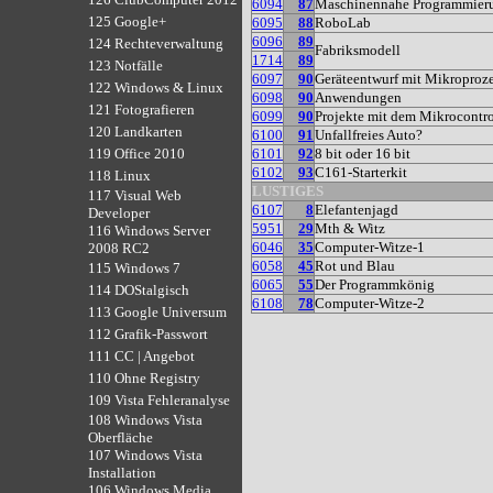
6094
87
Maschinennahe Programmier
125 Google+
6095
88
RoboLab
6096
89
124 Rechteverwaltung
Fabriksmodell
1714
89
123 Notfälle
6097
90
Geräteentwurf mit Mikroproz
122 Windows & Linux
6098
90
Anwendungen
121 Fotografieren
6099
90
Projekte mit dem Mikrocontr
120 Landkarten
6100
91
Unfallfreies Auto?
6101
92
8 bit oder 16 bit
119 Office 2010
6102
93
C161-Starterkit
118 Linux
LUSTIGES
117 Visual Web
6107
8
Elefantenjagd
Developer
5951
29
Mth & Witz
116 Windows Server
6046
35
Computer-Witze-1
2008 RC2
6058
45
Rot und Blau
115 Windows 7
6065
55
Der Programmkönig
114 DOStalgisch
6108
78
Computer-Witze-2
113 Google Universum
112 Grafik-Passwort
111 CC | Angebot
110 Ohne Registry
109 Vista Fehleranalyse
108 Windows Vista
Oberfläche
107 Windows Vista
Installation
106 Windows Media