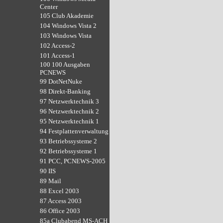
Center
105 Club Akademie
104 Windows Vista 2
103 Windows Vista
102 Access-2
101 Access-1
100 100 Ausgaben
PCNEWS
99 DotNetNuke
98 Direkt-Banking
97 Netzwerktechnik 3
96 Netzwerktechnik 2
95 Netzwerktechnik 1
94 Festplattenverwaltung
93 Betriebssysteme 2
92 Betriebssysteme 1
91 PCC, PCNEWS-2005
90 IIS
89 Mail
88 Excel 2003
87 Access 2003
86 Office 2003
85a Clubabend MS-ACH