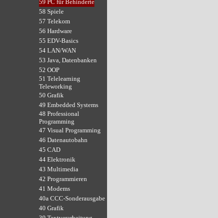
59 PC für Behinderte
58 Spiele
57 Telekom
56 Hardware
55 EDV-Basics
54 LAN/WAN
53 Java, Datenbanken
52 OOP
51 Telelearning
Teleworking
50 Grafik
49 Embedded Systems
48 Professional
Programming
47 Visual Programming
46 Datenautobahn
45 CAD
44 Elektronik
43 Multimedia
42 Programmieren
41 Modems
40a CCC-Sonderausgabe
40 Grafik
39 Textverarbeitung