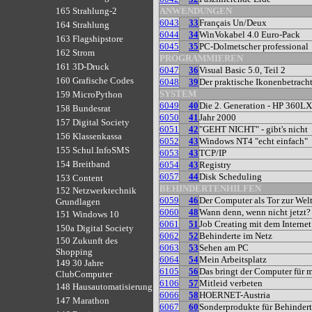
ANWENDUNGEN
165 Strahlung-2
6043
33
Français Un/Deux
164 Strahlung
6044
34
WinVokabel 4.0 Euro-Pack
163 Flagshipstore
6045
35
PC-Dolmetscher professional
162 Strom
PROGRAMMIEREN
161 3D-Druck
6047
36
Visual Basic 5.0, Teil 2
160 Grafische Codes
6048
39
Der praktische Ikonenbetracht
SYSTEM
159 MicroPython
6049
40
Die 2. Generation - HP 360L
158 Bundesrat
6050
41
Jahr 2000
157 Digital Society
6051
42
"GEHT NICHT" - gibt's nicht
156 Klassenkassa
6052
43
Windows NT4 "echt einfach"
155 Schul.InfoSMS
6053
43
TCP/IP
154 Breitband
6054
43
Registry
6057
44
Disk Scheduling
153 Content
BEHINDERTENHILFEN
152 Netzwerktechnik
6059
46
Der Computer als Tor zur Wel
Grundlagen
6060
48
Wann denn, wenn nicht jetzt?
151 Windows 10
6061
51
Job Creating mit dem Internet
150a Digital Society
6062
52
Behinderte im Netz
150 Zukunft des
6063
53
Sehen am PC
Shopping
6064
54
Mein Arbeitsplatz
149 30 Jahre
6105
56
Das bringt der Computer für 
ClubComputer
6106
57
Mitleid verbeten
148 Hausautomatisierung
6066
58
HOERNET-Austria
147 Marathon
6067
60
Sonderprodukte für Behinder