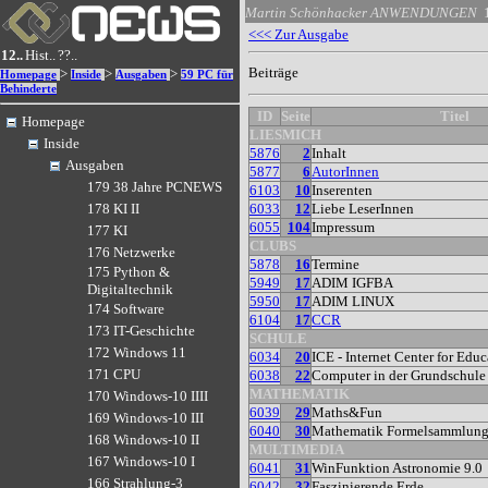
Martin Schönhacker
ANWENDUNGEN
<<< Zur Ausgabe
12..
Hist..
??..
Beiträge
>
>
>
Homepage
Inside
Ausgaben
59 PC für
Behinderte
ID
Seite
Titel
Homepage
LIESMICH
Inside
5876
2
Inhalt
Ausgaben
5877
6
AutorInnen
179 38 Jahre PCNEWS
6103
10
Inserenten
6033
12
Liebe LeserInnen
178 KI II
6055
104
Impressum
177 KI
CLUBS
176 Netzwerke
5878
16
Termine
175 Python &
5949
17
ADIM IGFBA
Digitaltechnik
5950
17
ADIM LINUX
174 Software
6104
17
CCR
173 IT-Geschichte
SCHULE
172 Windows 11
6034
20
ICE - Internet Center for Edu
171 CPU
6038
22
Computer in der Grundschule
MATHEMATIK
170 Windows-10 IIII
6039
29
Maths&Fun
169 Windows-10 III
6040
30
Mathematik Formelsammlun
168 Windows-10 II
MULTIMEDIA
167 Windows-10 I
6041
31
WinFunktion Astronomie 9.0
166 Strahlung-3
6042
32
Faszinierende Erde