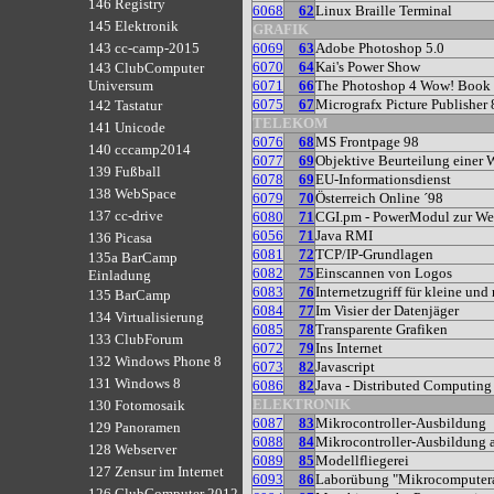
146 Registry
6068
62
Linux Braille Terminal
145 Elektronik
GRAFIK
6069
63
Adobe Photoshop 5.0
143 cc-camp-2015
6070
64
Kai's Power Show
143 ClubComputer
6071
66
The Photoshop 4 Wow! Book
Universum
6075
67
Micrografx Picture Publisher 
142 Tastatur
TELEKOM
141 Unicode
6076
68
MS Frontpage 98
140 cccamp2014
6077
69
Objektive Beurteilung einer 
139 Fußball
6078
69
EU-Informationsdienst
138 WebSpace
6079
70
Österreich Online ´98
137 cc-drive
6080
71
CGI.pm - PowerModul zur W
6056
71
Java RMI
136 Picasa
6081
72
TCP/IP-Grundlagen
135a BarCamp
6082
75
Einscannen von Logos
Einladung
6083
76
Internetzugriff für kleine und
135 BarCamp
6084
77
Im Visier der Datenjäger
134 Virtualisierung
6085
78
Transparente Grafiken
133 ClubForum
6072
79
Ins Internet
132 Windows Phone 8
6073
82
Javascript
131 Windows 8
6086
82
Java - Distributed Computing
ELEKTRONIK
130 Fotomosaik
6087
83
Mikrocontroller-Ausbildung
129 Panoramen
6088
84
Mikrocontroller-Ausbildung 
128 Webserver
6089
85
Modellfliegerei
127 Zensur im Internet
6093
86
Laborübung "Mikrocomputera
126 ClubComputer 2012