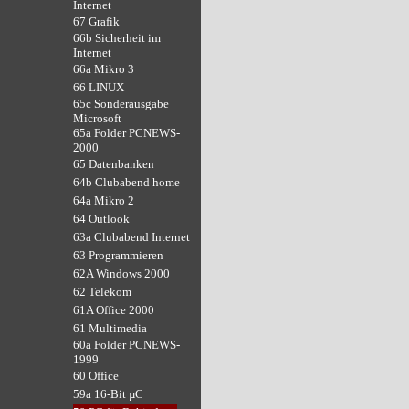
Internet
67 Grafik
66b Sicherheit im
Internet
66a Mikro 3
66 LINUX
65c Sonderausgabe
Microsoft
65a Folder PCNEWS-
2000
65 Datenbanken
64b Clubabend home
64a Mikro 2
64 Outlook
63a Clubabend Internet
63 Programmieren
62A Windows 2000
62 Telekom
61A Office 2000
61 Multimedia
60a Folder PCNEWS-
1999
60 Office
59a 16-Bit µC