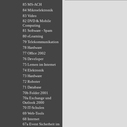
85 MS-ACH
84 Mikroelektronik
83 Video
82 DVD & Mobile
Computing
81 Software - Spam
80 eLearning
79 Telekommunikation
78 Hardware
77 Office 2002
76 Developer
75 Lernen im Internet
74 Elektronik
73 Hardware
72 Roboter
71 Database
70b Folder 2001
70a Exchange und
Outlook 2000
70 IT-Schulen
69 Web-Tools
68 Internet
67a Event Sicherheit im