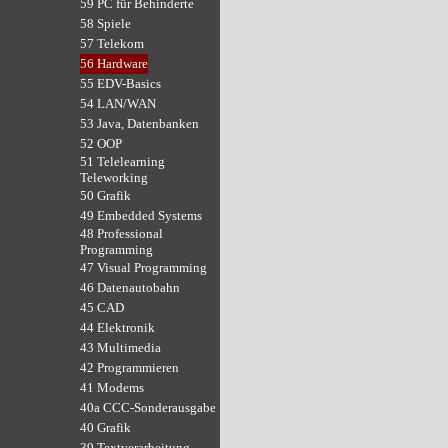
59 PC für Behinderte
58 Spiele
57 Telekom
56 Hardware
55 EDV-Basics
54 LAN/WAN
53 Java, Datenbanken
52 OOP
51 Telelearning
Teleworking
50 Grafik
49 Embedded Systems
48 Professional
Programming
47 Visual Programming
46 Datenautobahn
45 CAD
44 Elektronik
43 Multimedia
42 Programmieren
41 Modems
40a CCC-Sonderausgabe
40 Grafik
39 Textverarbeitung