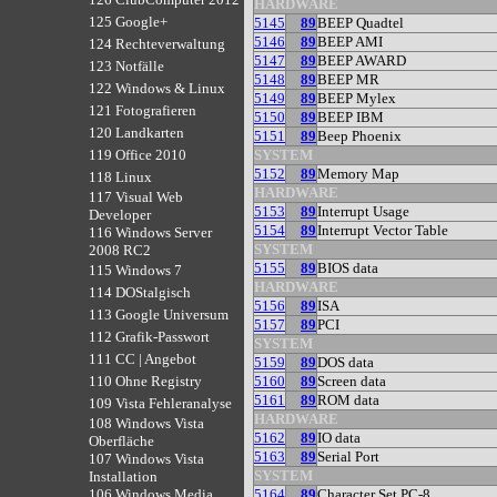
HARDWARE
125 Google+
5145
89
BEEP Quadtel
5146
89
BEEP AMI
124 Rechteverwaltung
5147
89
BEEP AWARD
123 Notfälle
5148
89
BEEP MR
122 Windows & Linux
5149
89
BEEP Mylex
121 Fotografieren
5150
89
BEEP IBM
120 Landkarten
5151
89
Beep Phoenix
SYSTEM
119 Office 2010
5152
89
Memory Map
118 Linux
HARDWARE
117 Visual Web
5153
89
Interrupt Usage
Developer
5154
89
Interrupt Vector Table
116 Windows Server
SYSTEM
2008 RC2
5155
89
BIOS data
115 Windows 7
HARDWARE
114 DOStalgisch
5156
89
ISA
113 Google Universum
5157
89
PCI
112 Grafik-Passwort
SYSTEM
111 CC | Angebot
5159
89
DOS data
5160
89
Screen data
110 Ohne Registry
5161
89
ROM data
109 Vista Fehleranalyse
HARDWARE
108 Windows Vista
5162
89
IO data
Oberfläche
5163
89
Serial Port
107 Windows Vista
SYSTEM
Installation
5164
89
Character Set PC-8
106 Windows Media