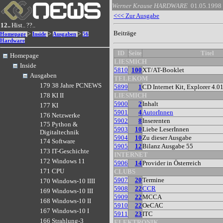
Werner Krause
HARDWARE
01.05.1998
<<< Zur Ausgabe
12..
Hist..
??..
Beiträge
>
>
>
Homepage
Inside
Ausgaben
56
Hardware
ID
Seite
Titel
Homepage
LIESMICH
Inside
5810
100
XT/AT-Booklet
Ausgaben
TELEKOM
179 38 Jahre PCNEWS
5899
1
CD Internet Kit, Explorer 4.0
LIESMICH
178 KI II
5900
2
Inhalt
177 KI
5901
4
AutorInnen
176 Netzwerke
5902
8
Inserenten
175 Python &
5903
10
Liebe LeserInnen
Digitaltechnik
5904
10
Zu dieser Ausgabe
174 Software
5905
12
Bilanz Ausgabe 55
173 IT-Geschichte
INTERNET
172 Windows 11
5906
14
Provider in Österreich
171 CPU
CLUBS
5907
20
Termine
170 Windows-10 IIII
5908
22
CCR
169 Windows-10 III
5909
22
MCCA
168 Windows-10 II
5910
22
OeCAC
167 Windows-10 I
5911
23
ITC
166 Strahlung-3
ELEKTRONIK