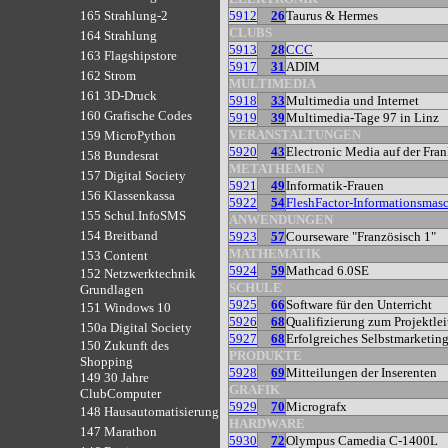
5912
26
Taurus & Hermes
165 Strahlung-2
CLUBS
164 Strahlung
5913
28
CCC
163 Flagshipstore
5917
31
ADIM
162 Strom
MULTIMEDIA
161 3D-Druck
5918
33
Multimedia und Internet
160 Grafische Codes
5919
39
Multimedia-Tage 97 in Linz
VERANSTALTUNGEN
159 MicroPython
5920
43
Electronic Media auf der Fra
158 Bundesrat
METATHEMEN
157 Digital Society
5921
49
Informatik-Frauen
156 Klassenkassa
5922
54
FleshFactor-Informationsmas
155 Schul.InfoSMS
ANWENDUNGEN
154 Breitband
5923
57
Courseware "Französisch 1"
MATHEMATIK
153 Content
5924
59
Mathcad 6.0SE
152 Netzwerktechnik
SCHULE
Grundlagen
5925
66
Software für den Unterricht
151 Windows 10
5926
68
Qualifizierung zum Projektlei
150a Digital Society
5927
68
Erfolgreiches Selbstmarketin
150 Zukunft des
PRODUKTE
Shopping
5928
69
Mitteilungen der Inserenten
149 30 Jahre
GRAFIK
ClubComputer
5929
70
Micrografx
148 Hausautomatisierung
HARDWARE
147 Marathon
5930
72
Olympus Camedia C-1400L