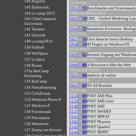
146 Registry
SYSTEM
145 Elektronik
5931
73
Benchmarks und Systemana
PROGRAMMIEREN
143 cc-camp-2015
5935
74
UML - Unified Modeling La
143 ClubComputer
ANWENDUNGEN
Universum
5936
75
Simulierte Evolution: Biolog
142 Tastatur
SYSTEM
141 Unicode
5937
76
Unix braucht einen Desktop
140 cccamp2014
5938
78
40 Fragen zu Windows-95
139 Fußball
INTERNET
138 WebSpace
5939
83
Internet-Zugang mit Windows
137 cc-drive
MULTIMEDIA
5940
88
A Shockwave Hits the Web
136 Picasa
ANWENDUNGEN
135a BarCamp
5952
88
medizin @ online
Einladung
LIESMICH
135 BarCamp
5941
89
XT-AT-Booklet
134 Virtualisierung
SYSTEM
133 ClubForum
5134
89
POST AMI Plus
132 Windows Phone 8
5135
89
POST AMI color
131 Windows 8
5136
89
POST AMI
5137
89
POST AWARD
130 Fotomosaik
5141
89
POST IBMAT
129 Panoramen
5142
89
POST Phoenix
128 Webserver
5143
89
POST Quadtel
127 Zensur im Internet
5144
89
POST IBMPC
126 ClubComputer 2012