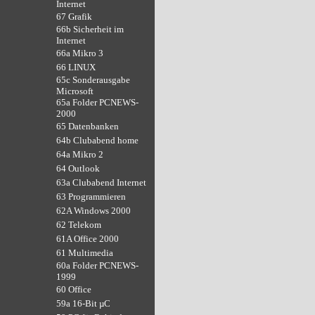
Internet
67 Grafik
66b Sicherheit im
Internet
66a Mikro 3
66 LINUX
65c Sonderausgabe
Microsoft
65a Folder PCNEWS-
2000
65 Datenbanken
64b Clubabend home
64a Mikro 2
64 Outlook
63a Clubabend Internet
63 Programmieren
62A Windows 2000
62 Telekom
61A Office 2000
61 Multimedia
60a Folder PCNEWS-
1999
60 Office
59a 16-Bit µC