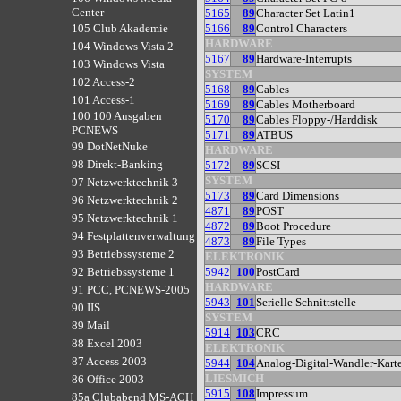
Center
5165
89
Character Set Latin1
5166
89
Control Characters
105 Club Akademie
HARDWARE
104 Windows Vista 2
5167
89
Hardware-Interrupts
103 Windows Vista
SYSTEM
102 Access-2
5168
89
Cables
101 Access-1
5169
89
Cables Motherboard
100 100 Ausgaben
5170
89
Cables Floppy-/Harddisk
PCNEWS
5171
89
ATBUS
99 DotNetNuke
HARDWARE
98 Direkt-Banking
5172
89
SCSI
SYSTEM
97 Netzwerktechnik 3
5173
89
Card Dimensions
96 Netzwerktechnik 2
4871
89
POST
95 Netzwerktechnik 1
4872
89
Boot Procedure
94 Festplattenverwaltung
4873
89
File Types
93 Betriebssysteme 2
ELEKTRONIK
5942
100
PostCard
92 Betriebssysteme 1
HARDWARE
91 PCC, PCNEWS-2005
5943
101
Serielle Schnittstelle
90 IIS
SYSTEM
89 Mail
5914
103
CRC
88 Excel 2003
ELEKTRONIK
87 Access 2003
5944
104
Analog-Digital-Wandler-Karte
LIESMICH
86 Office 2003
5915
108
Impressum
85a Clubabend MS-ACH