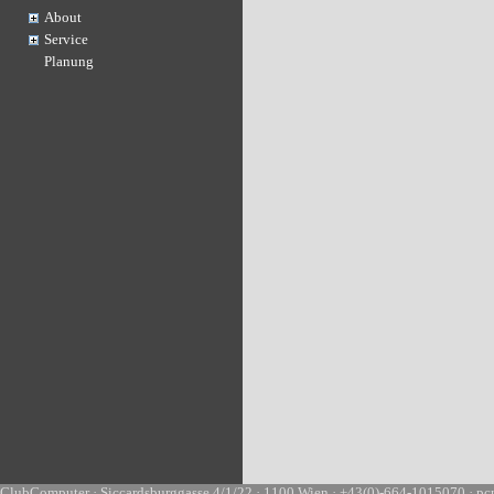
About
Service
Planung
ClubComputer · Siccardsburggasse 4/1/22 · 1100 Wien · +43(0)-664-1015070 · pc