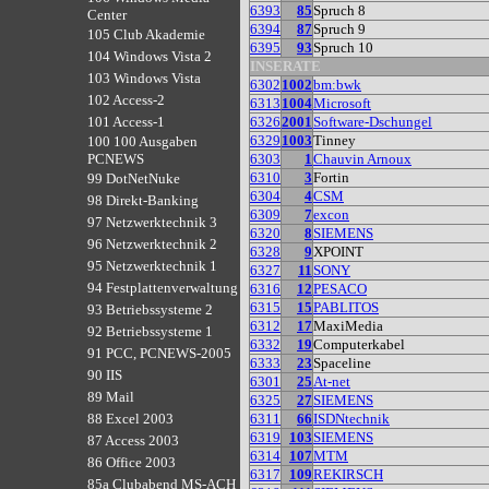
6393
85
Spruch 8
Center
6394
87
Spruch 9
105 Club Akademie
6395
93
Spruch 10
104 Windows Vista 2
INSERATE
103 Windows Vista
6302
1002
bm:bwk
102 Access-2
6313
1004
Microsoft
6326
2001
Software-Dschungel
101 Access-1
6329
1003
Tinney
100 100 Ausgaben
6303
1
Chauvin Arnoux
PCNEWS
6310
3
Fortin
99 DotNetNuke
6304
4
CSM
98 Direkt-Banking
6309
7
excon
97 Netzwerktechnik 3
6320
8
SIEMENS
96 Netzwerktechnik 2
6328
9
XPOINT
95 Netzwerktechnik 1
6327
11
SONY
94 Festplattenverwaltung
6316
12
PESACO
6315
15
PABLITOS
93 Betriebssysteme 2
6312
17
MaxiMedia
92 Betriebssysteme 1
6332
19
Computerkabel
91 PCC, PCNEWS-2005
6333
23
Spaceline
90 IIS
6301
25
At-net
89 Mail
6325
27
SIEMENS
6311
66
ISDNtechnik
88 Excel 2003
6319
103
SIEMENS
87 Access 2003
6314
107
MTM
86 Office 2003
6317
109
REKIRSCH
85a Clubabend MS-ACH