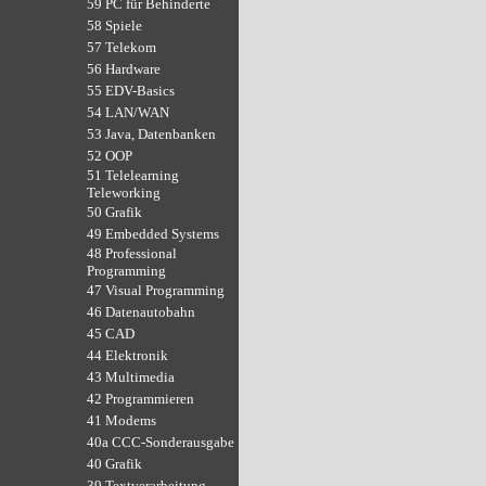
59 PC für Behinderte
58 Spiele
57 Telekom
56 Hardware
55 EDV-Basics
54 LAN/WAN
53 Java, Datenbanken
52 OOP
51 Telelearning
Teleworking
50 Grafik
49 Embedded Systems
48 Professional
Programming
47 Visual Programming
46 Datenautobahn
45 CAD
44 Elektronik
43 Multimedia
42 Programmieren
41 Modems
40a CCC-Sonderausgabe
40 Grafik
39 Textverarbeitung