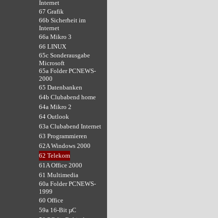
Internet
67 Grafik
66b Sicherheit im
Internet
66a Mikro 3
66 LINUX
65c Sonderausgabe
Microsoft
65a Folder PCNEWS-
2000
65 Datenbanken
64b Clubabend home
64a Mikro 2
64 Outlook
63a Clubabend Internet
63 Programmieren
62A Windows 2000
62 Telekom
61A Office 2000
61 Multimedia
60a Folder PCNEWS-
1999
60 Office
59a 16-Bit µC