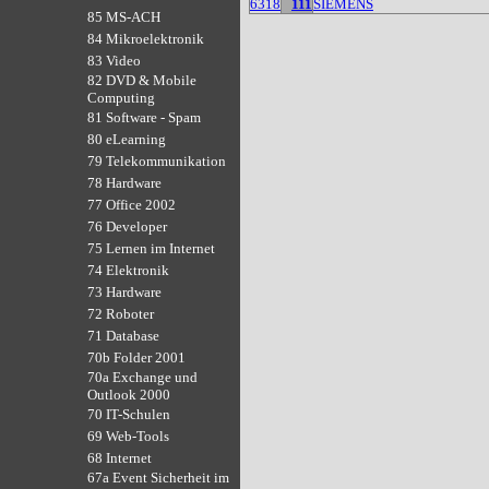
6318
111
SIEMENS
85 MS-ACH
84 Mikroelektronik
83 Video
82 DVD & Mobile
Computing
81 Software - Spam
80 eLearning
79 Telekommunikation
78 Hardware
77 Office 2002
76 Developer
75 Lernen im Internet
74 Elektronik
73 Hardware
72 Roboter
71 Database
70b Folder 2001
70a Exchange und
Outlook 2000
70 IT-Schulen
69 Web-Tools
68 Internet
67a Event Sicherheit im