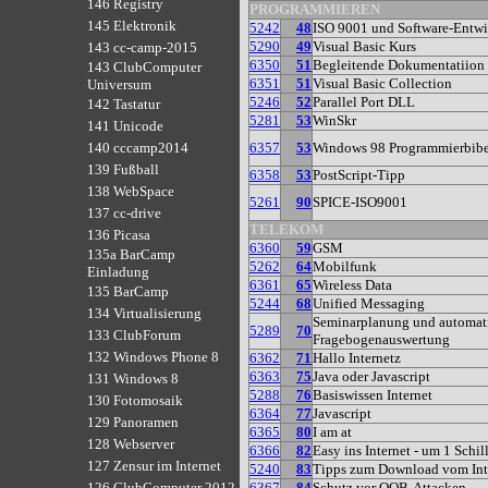
146 Registry
PROGRAMMIEREN
145 Elektronik
5242
48
ISO 9001 und Software-Entw
5290
49
Visual Basic Kurs
143 cc-camp-2015
6350
51
Begleitende Dokumentatiion
143 ClubComputer
6351
51
Visual Basic Collection
Universum
5246
52
Parallel Port DLL
142 Tastatur
5281
53
WinSkr
141 Unicode
6357
53
Windows 98 Programmierbibe
140 cccamp2014
139 Fußball
6358
53
PostScript-Tipp
138 WebSpace
5261
90
SPICE-ISO9001
137 cc-drive
TELEKOM
136 Picasa
6360
59
GSM
135a BarCamp
5262
64
Mobilfunk
Einladung
6361
65
Wireless Data
135 BarCamp
5244
68
Unified Messaging
134 Virtualisierung
Seminarplanung und automat
5289
70
133 ClubForum
Fragebogenauswertung
132 Windows Phone 8
6362
71
Hallo Internetz
6363
75
Java oder Javascript
131 Windows 8
5288
76
Basiswissen Internet
130 Fotomosaik
6364
77
Javascript
129 Panoramen
6365
80
I am at
128 Webserver
6366
82
Easy ins Internet - um 1 Schil
127 Zensur im Internet
5240
83
Tipps zum Download vom Int
6367
84
Schutz vor OOB-Attacken
126 ClubComputer 2012