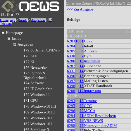
Christian Zahler
PROGRAMMIEREN
22
<<< Zur Ausgabe
12..
Hist..
??..
Beiträge
>
>
>
Homepage
Inside
Ausgaben
62
Telekom
ID
Seite
Tit
Homepage
LIESMICH
Inside
6283
1001
Cover
Ausgaben
6284
2
Inhalt
179 38 Jahre PCNEWS
6285
6
Autoren
6330
7
Byte
178 KI II
6286
10
Inserenten
177 KI
6287
14
Clubabend
176 Netzwerke
6331
14
Elektronik-Ankündigungen
175 Python &
6396
16
Berichtigungen
Digitaltechnik
6397
16
Mailing-Listen
174 Software
6398
16
XT/AT-Handbook
173 IT-Geschichte
6288
112
Impressum
172 Windows 11
CLUBS
171 CPU
6293
18
Termine
6295
20
CCC
170 Windows-10 IIII
6296
20
MCCA
169 Windows-10 III
6294
21
ADIM Bestellschein
168 Windows-10 II
6297
24
VBS-NEWS
167 Windows-10 I
6298
26
Neues von der ADIM
166 Strahlung-3
6299
26
Fido-Treffen