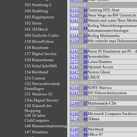
SCHULE
165 Strahlung-2
6335
30
Training HTL-Start
164 Strahlung
6336
31
Neue Wege im RW Unterricht
163 Flagshipstore
6342
33
Warum und wann Neue Medien
162 Strom
Kolleg Wirtschftsingenieurwe
6343
34
161 3D-Druck
Informationstechnologie
160 Grafische Codes
6344
35
Kolleg Multimedia
6359
54
Wie schreibt man Dokumenta
159 MicroPython
SYSTEM
158 Bundesrat
6345
36
Psion S5 Emulation am PC -
157 Digital Society
5259
38
Systemhilfen
156 Klassenkassa
5275
38
Lotus-Domino
155 Schul.InfoSMS
6346
39
Optimal Access
6347
40
Norton Ghost
154 Breitband
6352
53
LINUX
153 Content
MULTIMEDIA
152 Netzwerktechnik
6334
28
SONY Mavica
Grundlagen
6341
32
DV-Videoschnittsystem
151 Windows 10
MATHEMATIK
150a Digital Society
5249
37
Mathematik-CDs
150 Zukunft des
MULTIMEDIA
Shopping
6349
45
Microsoft Computer Fachlex
149 30 Jahre
5274
48
3Dmax
ClubComputer
OFFICE
148 Hausautomatisierung
6348
41
WinWord
147 Marathon
5258
46
Office 97