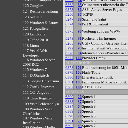
6368
85
Onlinecunter überwacht die T
125 Google+
6373
86
ASP - Active Server Pages
124 Rechteverwaltung
5250
87
TCP/IP
123 Notfälle
5247
88
Satan und Saint
122 Windows & Linux
6374
89
Perl & Sicherheit
121 Fotografieren
6375
90
Werbung auf dem WWW
120 Landkarten
5248
91
Recherche im Internet
119 Office 2010
5265
92
CGI - Common Gateway Inter
118 Linux
5292
93
Ins Internet mit Wählaccount
117 Visual Web
6376
94
Internet-Access-Provider in Ö
Developer
6377
100
Provider Grafik
116 Windows Server
ELEKTRONIK
2008 RC2
6378
101
Bitadressierung im 8051 Mikr
115 Windows 7
6379
102
Flash-Tools
114 DOStalgisch
6380
104
Literatur Elektronik
113 Google Universum
6381
105
Fachtagung Mikroelektroni
112 Grafik-Passwort
6382
106
EXBO Teil 2
LUSTIGES
111 CC | Angebot
6300
20
Spruch 1
110 Ohne Registry
6383
37
Spruch 2
109 Vista Fehleranalyse
6384
64
Spruch 3
108 Windows Vista
6389
70
Spruch 4
Oberfläche
6390
76
Spruch 5
107 Windows Vista
6391
79
Spruch 6
Installation
6392
83
Spruch 7
106 Windows Media