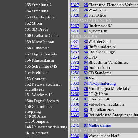
5327
25
Glanz und Elend von Verbu
165 Strahlung-2
5271
26
Word-Kurs
164 Strahlung
5328
31
Star Office
163 Flagshipstore
VERANSTALTUNGEN
162 Strom
5267
33
Buchmesse 98
161 3D-Druck
5270
41
Systems 98
160 Grafische Codes
MULTIMEDIA
5331
32
Welt der Zahl
159 MicroPython
5241
48
Buffer underrun
158 Bundesrat
5282
54
Die 72dpi-Lüge
157 Digital Society
5264
55
DVD
156 Klassenkassa
5332
64
Bildschirm-Verhältnisse
155 Schul.InfoSMS
5273
65
Audioschnitt
154 Breitband
6250
52
CD Standards
5272
70
Midi
153 Content
5333
74
PC-Optimierung
152 Netzwerktechnik
5276
76
MultiLingua MovieTalk
Grundlagen
5260
77
3D @ Home
151 Windows 10
5266
81
Film-Schnitt
150a Digital Society
5338
82
Videodatenreduktion
150 Zukunft des
5251
85
Digitalkameras
Shopping
5339
86
Beispiele und Anregungen für
149 30 Jahre
MATHEMATIK
ClubComputer
5245
87
Mathe online
148 Hausautomatisierung
MULTIMEDIA
147 Marathon
5280
88
Wieso ist das klar?