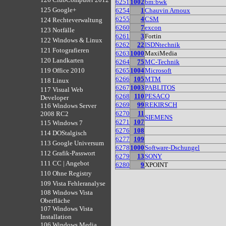
6251
1002
bm:bwk
125 Google+
6254
1
Chauvin Arnoux
6255
4
CSM
124 Rechteverwaltung
6260
7
excon
123 Notfälle
6261
3
Fortin
122 Windows & Linux
6262
22
ISDNtechnik
121 Fotografieren
6263
1000
MaxiMedia
120 Landkarten
6264
75
MC-Technik
6265
1004
Microsoft
119 Office 2010
6266
105
MTM
118 Linux
6267
1003
PABLITOS
117 Visual Web
6268
110
PESACO
Developer
6269
99
REKIRSCH
116 Windows Server
6270
11
2008 RC2
SIEMENS
6271
107
115 Windows 7
6276
108
114 DOStalgisch
6277
109
113 Google Universum
6278
1000
Software-Dschungel
112 Grafik-Passwort
6279
13
SONY
111 CC | Angebot
6280
9
XPOINT
110 Ohne Registry
109 Vista Fehleranalyse
108 Windows Vista
Oberfläche
107 Windows Vista
Installation
106 Windows Media