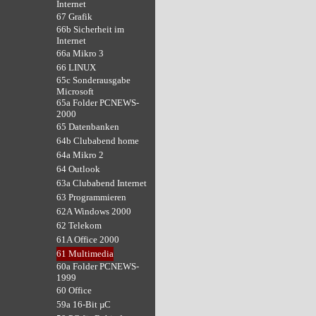
Internet
67 Grafik
66b Sicherheit im
Internet
66a Mikro 3
66 LINUX
65c Sonderausgabe
Microsoft
65a Folder PCNEWS-
2000
65 Datenbanken
64b Clubabend home
64a Mikro 2
64 Outlook
63a Clubabend Internet
63 Programmieren
62A Windows 2000
62 Telekom
61A Office 2000
61 Multimedia
60a Folder PCNEWS-
1999
60 Office
59a 16-Bit µC