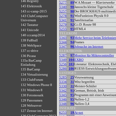
146 Registry
5277
89
W.A.Mozart — Klavierwerke
145 Elektronik
5340
90
Janoschs kleine Tigerschule
5257
90
Der BROCKHAUS multimedi
143 cc-camp-2015
5278
91
WinFunktion Physik 9.0
143 ClubComputer
5341
91
Satelitenatlas
Universum
5279
92
G.i.D. Route 98
142 Tastatur
5255
95
HTML4
141 Unicode
TELEKOM
140 cccamp2014
5343
93
Mehr Service beim Telefonie
139 Fußball
5344
94
Frames
138 WebSpace
5347
96
Jobsuche im Internet
137 cc-drive
ELEKTRONIK
5287
97
Monitor für Mikrocontroller
136 Picasa
5349
104
EXBO
135a BarCamp
5256
103
Literatur: Elektrotechnik, El
Einladung
5286
106
RUESS Entwicklungssoftware 
135 BarCamp
LUSTIGES
134 Virtualisierung
5285
25
Viruswarnung
133 ClubForum
5334
31
Witz begreifen
132 Windows Phone 8
5330
31
Meister-Schüler
131 Windows 8
5342
91
German, British, Irish
5345
95
Programm mit einer Anweisung
130 Fotomosaik
5346
95
Nullen-1,2
129 Panoramen
5348
96
Nullen-3,4
128 Webserver
INSERATE
127 Zensur im Internet
6253
19
At-net
126 ClubComputer 2012