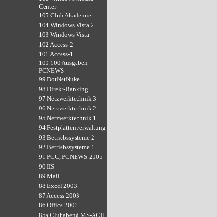
Center
105 Club Akademie
104 Windows Vista 2
103 Windows Vista
102 Access-2
101 Access-1
100 100 Ausgaben
PCNEWS
99 DotNetNuke
98 Direkt-Banking
97 Netzwerktechnik 3
96 Netzwerktechnik 2
95 Netzwerktechnik 1
94 Festplattenverwaltung
93 Betriebssysteme 2
92 Betriebssysteme 1
91 PCC, PCNEWS-2005
90 IIS
89 Mail
88 Excel 2003
87 Access 2003
86 Office 2003
85a Clubabend MS-ACH