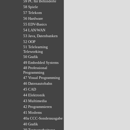
59 PC für Behinderte
58 Spiele
57 Telekom
56 Hardware
55 EDV-Basics
54 LAN/WAN
53 Java, Datenbanken
52 OOP
51 Telelearning
Teleworking
50 Grafik
49 Embedded Systems
48 Professional
Programming
47 Visual Programming
46 Datenautobahn
45 CAD
44 Elektronik
43 Multimedia
42 Programmieren
41 Modems
40a CCC-Sonderausgabe
40 Grafik
39 Textverarbeitung