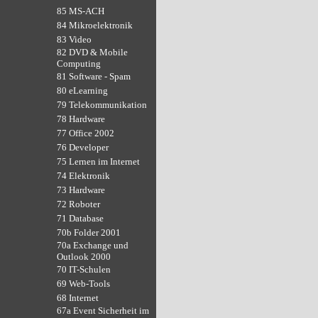
85 MS-ACH
84 Mikroelektronik
83 Video
82 DVD & Mobile
Computing
81 Software - Spam
80 eLearning
79 Telekommunikation
78 Hardware
77 Office 2002
76 Developer
75 Lernen im Internet
74 Elektronik
73 Hardware
72 Roboter
71 Database
70b Folder 2001
70a Exchange und
Outlook 2000
70 IT-Schulen
69 Web-Tools
68 Internet
67a Event Sicherheit im