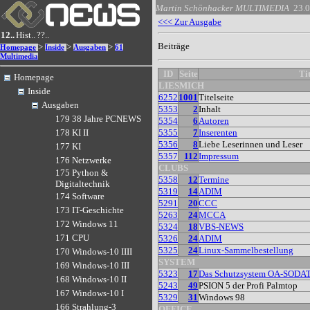
Martin Schönhacker
MULTIMEDIA
23.
<<< Zur Ausgabe
12..
Hist..
??..
Beiträge
>
>
>
Homepage
Inside
Ausgaben
61
Multimedia
ID
Seite
Ti
Homepage
LIESMICH
Inside
6252
1001
Titelseite
Ausgaben
5353
2
Inhalt
179 38 Jahre PCNEWS
5354
6
Autoren
5355
7
Inserenten
178 KI II
5356
8
Liebe Leserinnen und Leser
177 KI
5357
112
Impressum
176 Netzwerke
CLUBS
175 Python &
5358
12
Termine
Digitaltechnik
5319
14
ADIM
174 Software
5291
20
CCC
173 IT-Geschichte
5263
24
MCCA
172 Windows 11
5324
18
VBS-NEWS
171 CPU
5326
24
ADIM
5325
24
Linux-Sammelbestellung
170 Windows-10 IIII
SYSTEM
169 Windows-10 III
5323
17
Das Schutzsystem OA-SODA
168 Windows-10 II
5243
49
PSION 5 der Profi Palmtop
167 Windows-10 I
5329
31
Windows 98
166 Strahlung-3
OFFICE