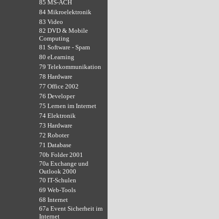
85 MS-ACH
84 Mikroelektronik
83 Video
82 DVD & Mobile
Computing
81 Software - Spam
80 eLearning
79 Telekommunikation
78 Hardware
77 Office 2002
76 Developer
75 Lernen im Internet
74 Elektronik
73 Hardware
72 Roboter
71 Database
70b Folder 2001
70a Exchange und
Outlook 2000
70 IT-Schulen
69 Web-Tools
68 Internet
67a Event Sicherheit im
Internet