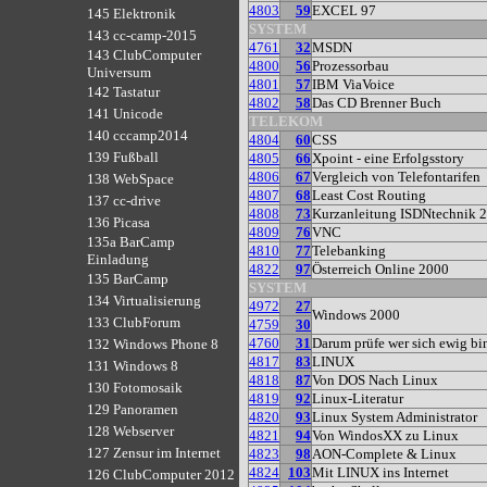
4803
59
EXCEL 97
145 Elektronik
SYSTEM
143 cc-camp-2015
4761
32
MSDN
143 ClubComputer
4800
56
Prozessorbau
Universum
4801
57
IBM ViaVoice
142 Tastatur
4802
58
Das CD Brenner Buch
141 Unicode
TELEKOM
140 cccamp2014
4804
60
CSS
139 Fußball
4805
66
Xpoint - eine Erfolgsstory
4806
67
Vergleich von Telefontarifen
138 WebSpace
4807
68
Least Cost Routing
137 cc-drive
4808
73
Kurzanleitung ISDNtechnik 
136 Picasa
4809
76
VNC
135a BarCamp
4810
77
Telebanking
Einladung
4822
97
Österreich Online 2000
135 BarCamp
SYSTEM
134 Virtualisierung
4972
27
Windows 2000
133 ClubForum
4759
30
4760
31
Darum prüfe wer sich ewig b
132 Windows Phone 8
4817
83
LINUX
131 Windows 8
4818
87
Von DOS Nach Linux
130 Fotomosaik
4819
92
Linux-Literatur
129 Panoramen
4820
93
Linux System Administrator
128 Webserver
4821
94
Von WindosXX zu Linux
127 Zensur im Internet
4823
98
AON-Complete & Linux
4824
103
Mit LINUX ins Internet
126 ClubComputer 2012