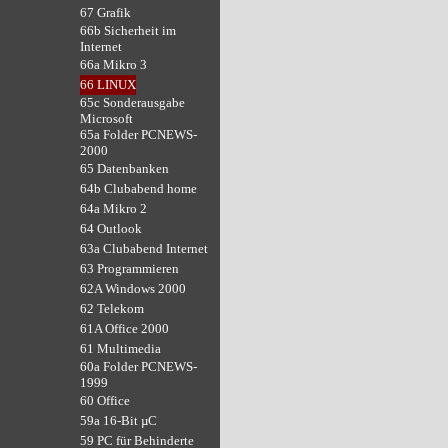
67 Grafik
66b Sicherheit im
Internet
66a Mikro 3
66 LINUX
65c Sonderausgabe
Microsoft
65a Folder PCNEWS-
2000
65 Datenbanken
64b Clubabend home
64a Mikro 2
64 Outlook
63a Clubabend Internet
63 Programmieren
62A Windows 2000
62 Telekom
61A Office 2000
61 Multimedia
60a Folder PCNEWS-
1999
60 Office
59a 16-Bit µC
59 PC für Behinderte