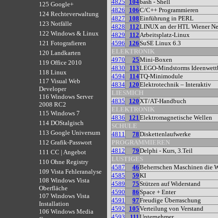
4825
104
bash - Shell
125 Google+
4826
106
C/C++ Programmieren
124 Rechteverwaltung
4827
108
Einführung in PERL
123 Notfälle
4828
112
LINUX an der HTL Wiener Ne
122 Windows & Linux
4829
112
Arbeitsplatz-Linux
4596
126
SuSE Linux 6.3
121 Fotografieren
ELEKTRONIK
120 Landkarten
4970
25
Mini-Boxen
119 Office 2010
4830
113
LEGO-Mindstorms Ideenwett
118 Linux
4594
114
TQ-Minimodule
117 Visual Web
4834
120
Elektrotechnik – Interaktiv
Developer
LIESMICH
116 Windows Server
4835
120
XT/AT-Handbuch
2008 RC2
ELEKTRONIK
115 Windows 7
4836
121
Elektromagnetische Wellen
114 DOStalgisch
SCHULE
113 Google Universum
4811
78
Diskettenlaufwerke
PROGRAMMIEREN
112 Grafik-Passwort
4812
79
Delphi - Kurs, 3.Teil
111 CC | Angebot
LUSTIGES
110 Ohne Registry
4587
46
Beherrschen Maschinen die W
109 Vista Fehleranalyse
4585
59
KI
108 Windows Vista
4589
75
Stützen auf Widerstand
Oberfläche
4590
86
Space + Enter
107 Windows Vista
4591
97
Freudige Überraschung
Installation
4592
105
Verteilung von Verstand
106 Windows Media
4593
111
Unternehmer