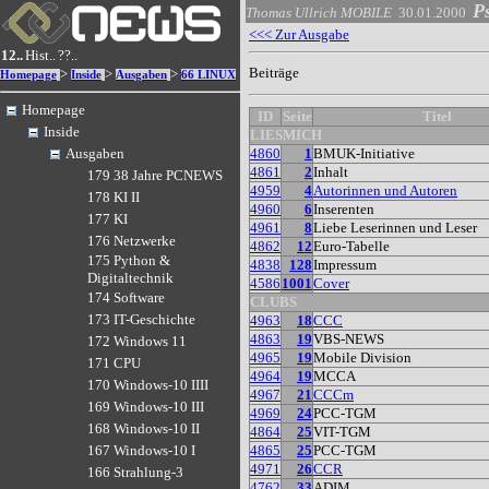
P
Thomas Ullrich
MOBILE
30.01.2000
<<< Zur Ausgabe
12..
Hist..
??..
Beiträge
>
>
>
Homepage
Inside
Ausgaben
66 LINUX
Homepage
ID
Seite
Titel
Inside
LIESMICH
4860
1
BMUK-Initiative
Ausgaben
4861
2
Inhalt
179 38 Jahre PCNEWS
4959
4
Autorinnen und Autoren
178 KI II
4960
6
Inserenten
177 KI
4961
8
Liebe Leserinnen und Leser
176 Netzwerke
4862
12
Euro-Tabelle
175 Python &
4838
128
Impressum
Digitaltechnik
4586
1001
Cover
174 Software
CLUBS
173 IT-Geschichte
4963
18
CCC
4863
19
VBS-NEWS
172 Windows 11
4965
19
Mobile Division
171 CPU
4964
19
MCCA
170 Windows-10 IIII
4967
21
CCCm
169 Windows-10 III
4969
24
PCC-TGM
168 Windows-10 II
4864
25
VIT-TGM
4865
25
PCC-TGM
167 Windows-10 I
4971
26
CCR
166 Strahlung-3
4762
33
ADIM