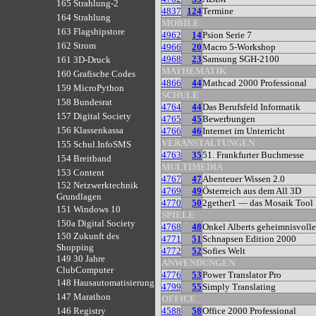
165 Strahlung-2
4837
124
Termine
164 Strahlung
MOBILE
163 Flagshipstore
4962
14
Psion Serie 7
162 Strom
4966
20
Macro 5-Workshop
4968
23
Samsung SGH-2100
161 3D-Druck
MATHEMATIK
160 Grafische Codes
4866
44
Mathcad 2000 Professional
159 MicroPython
SCHULE
158 Bundesrat
4764
44
Das Berufsfeld Informatik
157 Digital Society
4765
45
Bewerbungen
156 Klassenkassa
4766
46
Internet im Unterricht
VERANSTALTUNGEN
155 Schul.InfoSMS
4763
35
51. Frankfurter Buchmesse
154 Breitband
MULTIMEDIA
153 Content
4767
47
Abenteuer Wissen 2.0
152 Netzwerktechnik
4769
49
Österreich aus dem All 3D
Grundlagen
4770
50
2gether1 — das Mosaik Tool
151 Windows 10
SPIELE
150a Digital Society
4768
48
Onkel Alberts geheimnisvoll
150 Zukunft des
4771
51
Schnapsen Edition 2000
Shopping
4772
52
Sofies Welt
149 30 Jahre
ANWENDUNGEN
ClubComputer
4776
53
Power Translator Pro
148 Hausautomatisierung
4799
55
Simply Translating
147 Marathon
OFFICE
4588
58
Office 2000 Professional
146 Registry