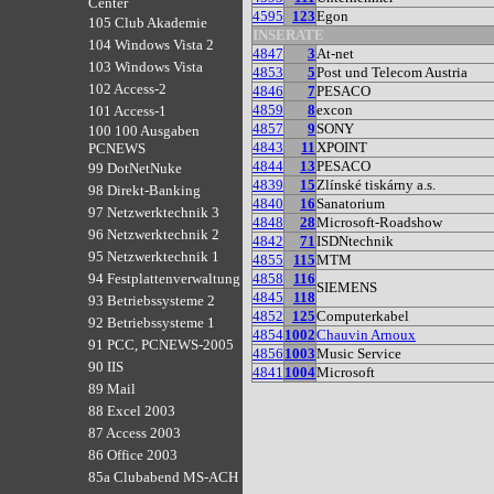
Center
4595
123
Egon
105 Club Akademie
INSERATE
104 Windows Vista 2
4847
3
At-net
103 Windows Vista
4853
5
Post und Telecom Austria
102 Access-2
4846
7
PESACO
4859
8
excon
101 Access-1
4857
9
SONY
100 100 Ausgaben
4843
11
XPOINT
PCNEWS
4844
13
PESACO
99 DotNetNuke
4839
15
Zlínské tiskárny a.s.
98 Direkt-Banking
4840
16
Sanatorium
97 Netzwerktechnik 3
4848
28
Microsoft-Roadshow
96 Netzwerktechnik 2
4842
71
ISDNtechnik
95 Netzwerktechnik 1
4855
115
MTM
4858
116
94 Festplattenverwaltung
SIEMENS
4845
118
93 Betriebssysteme 2
4852
125
Computerkabel
92 Betriebssysteme 1
4854
1002
Chauvin Arnoux
91 PCC, PCNEWS-2005
4856
1003
Music Service
90 IIS
4841
1004
Microsoft
89 Mail
88 Excel 2003
87 Access 2003
86 Office 2003
85a Clubabend MS-ACH