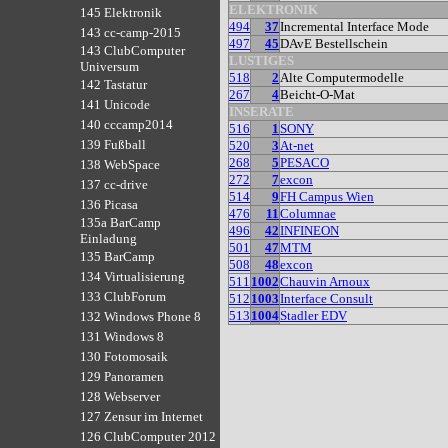
ELEKTRONIK
145 Elektronik
494
37
Incremental Interface Mode
143 cc-camp-2015
497
45
DAvE Bestellschein
143 ClubComputer
LUSTIGES
Universum
518
2
Alte Computermodelle
142 Tastatur
267
4
Beicht-O-Mat
141 Unicode
INSERATE
140 cccamp2014
516
1
SONY
139 Fußball
520
3
At-net
268
5
PESACO
138 WebSpace
272
7
excon
137 cc-drive
514
9
FH Campus Wien
136 Picasa
476
11
Columnae
135a BarCamp
496
42
INFINEON
Einladung
501
47
MTM
135 BarCamp
508
48
excon
134 Virtualisierung
511
1002
Chauvin Arnoux
133 ClubForum
512
1003
Interface Consult
513
1004
Stadler EDV
132 Windows Phone 8
131 Windows 8
130 Fotomosaik
129 Panoramen
128 Webserver
127 Zensur im Internet
126 ClubComputer 2012