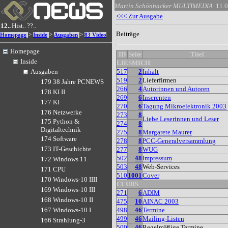
Martin Schönhacker
MULTIMEDIA
11.
<<< Zur Ausgabe
12..
Hist..
??..
Beiträge
>
>
>
Homepage
Inside
Ausgaben
83 Video
Homepage
ID
Seite
Titel
Inside
LIESMICH
517
2
Inhalt
Ausgaben
519
2
Lieferfirmen
179 38 Jahre PCNEWS
266
4
Autorinnen und Autoren
178 KI II
269
6
Inserenten
177 KI
270
6
Tagung Mikroelektronik 2003
176 Netzwerke
273
8
Liebe Leserinnen und Leser
175 Python &
274
8
Digitaltechnik
275
8
Margarete Maurer
174 Software
278
8
PCC-Generalversammlung
173 IT-Geschichte
277
8
WUG
502
48
Impressum
172 Windows 11
503
48
Web-Services
171 CPU
510
1001
Cover
170 Windows-10 IIII
CLUBS
169 Windows-10 III
271
6
ADIM
168 Windows-10 II
475
10
AINAC 2003
498
46
Termine
167 Windows-10 I
499
46
Mailing-Listen
166 Strahlung-3
500
46
Regelmäßige Termine