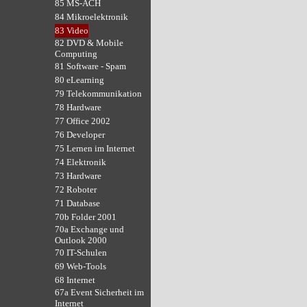
85 MS-ACH
84 Mikroelektronik
83 Video
82 DVD & Mobile
Computing
81 Software - Spam
80 eLearning
79 Telekommunikation
78 Hardware
77 Office 2002
76 Developer
75 Lernen im Internet
74 Elektronik
73 Hardware
72 Roboter
71 Database
70b Folder 2001
70a Exchange und
Outlook 2000
70 IT-Schulen
69 Web-Tools
68 Internet
67a Event Sicherheit im
Internet