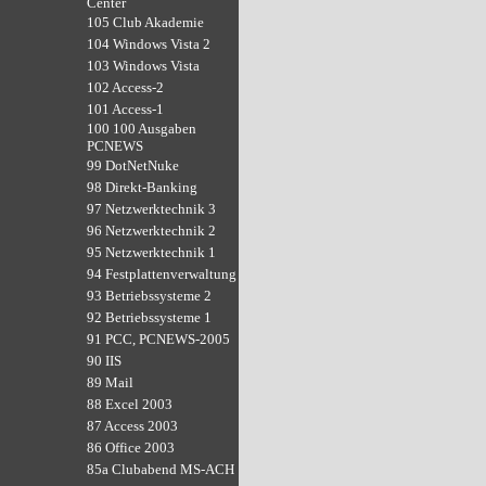
Center
105 Club Akademie
104 Windows Vista 2
103 Windows Vista
102 Access-2
101 Access-1
100 100 Ausgaben
PCNEWS
99 DotNetNuke
98 Direkt-Banking
97 Netzwerktechnik 3
96 Netzwerktechnik 2
95 Netzwerktechnik 1
94 Festplattenverwaltung
93 Betriebssysteme 2
92 Betriebssysteme 1
91 PCC, PCNEWS-2005
90 IIS
89 Mail
88 Excel 2003
87 Access 2003
86 Office 2003
85a Clubabend MS-ACH