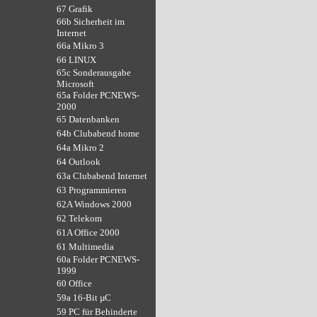
67 Grafik
66b Sicherheit im
Internet
66a Mikro 3
66 LINUX
65c Sonderausgabe
Microsoft
65a Folder PCNEWS-
2000
65 Datenbanken
64b Clubabend home
64a Mikro 2
64 Outlook
63a Clubabend Internet
63 Programmieren
62A Windows 2000
62 Telekom
61A Office 2000
61 Multimedia
60a Folder PCNEWS-
1999
60 Office
59a 16-Bit µC
59 PC für Behinderte