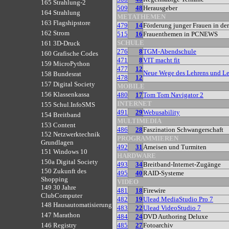
165 Strahlung-2
509
48
Herausgeber
164 Strahlung
METATHEMEN
163 Flagshipstore
479
14
Förderung junger Frauen in de
162 Strom
515
16
Frauenthemen in PCNEWS
SCHULE
161 3D-Druck
276
8
TGM-Abendschule
160 Grafische Codes
471
8
VIT macht fit
159 MicroPython
477
12
Neue Wege des Lehrens und Le
158 Bundesrat
478
12
157 Digital Society
MOBILE
156 Klassenkassa
480
17
Tom Tom Navigator 2
INTERNET
155 Schul.InfoSMS
491
29
Webusability
154 Breitband
MULTIMEDIA
153 Content
486
28
Faszination Schwangerschaft
152 Netzwerktechnik
PROGRAMMIEREN
Grundlagen
492
31
Ameisen und Turmiten
151 Windows 10
HARDWARE
150a Digital Society
493
34
Breitband-Internet-Zugänge
150 Zukunft des
495
40
RAID-Systeme
Shopping
VIDEO
149 30 Jahre
481
18
Firewire
ClubComputer
482
19
Ulead MediaStudio Pro 7
148 Hausautomatisierung
483
22
Ulead VideoStudio 7
147 Marathon
484
24
DVD Authoring Deluxe
485
27
Fotoarchiv
146 Registry