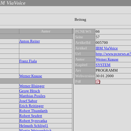
M ViaVoice
Beitrag
Autor
PCNEWS
66
Seite
57
Anton Reiter
ArtikelId
005700
Artikel
IBM ViaVoice
Url
http://www.pcnews.at
Autor
Werner Krause
Franz Fiala
Kapitel
SYSTEM
Art
PROGRAMM
Werner Krause
Webversion
30.01.2000
Pdf
Werner Illsinger
Georg Hitsch
Matthias Posiles
Josef Sabor
Erich Reitinger
Robert Thumfarth
Robert Seufert
Robert Syrovatka
Helmuth Schlögl1
Martin Weissenböck