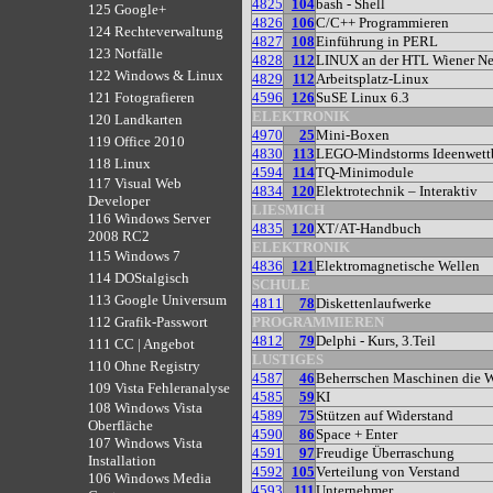
4825
104
bash - Shell
125 Google+
4826
106
C/C++ Programmieren
124 Rechteverwaltung
4827
108
Einführung in PERL
123 Notfälle
4828
112
LINUX an der HTL Wiener Ne
122 Windows & Linux
4829
112
Arbeitsplatz-Linux
4596
126
SuSE Linux 6.3
121 Fotografieren
ELEKTRONIK
120 Landkarten
4970
25
Mini-Boxen
119 Office 2010
4830
113
LEGO-Mindstorms Ideenwett
118 Linux
4594
114
TQ-Minimodule
117 Visual Web
4834
120
Elektrotechnik – Interaktiv
Developer
LIESMICH
116 Windows Server
4835
120
XT/AT-Handbuch
2008 RC2
ELEKTRONIK
115 Windows 7
4836
121
Elektromagnetische Wellen
114 DOStalgisch
SCHULE
113 Google Universum
4811
78
Diskettenlaufwerke
PROGRAMMIEREN
112 Grafik-Passwort
4812
79
Delphi - Kurs, 3.Teil
111 CC | Angebot
LUSTIGES
110 Ohne Registry
4587
46
Beherrschen Maschinen die W
109 Vista Fehleranalyse
4585
59
KI
108 Windows Vista
4589
75
Stützen auf Widerstand
Oberfläche
4590
86
Space + Enter
107 Windows Vista
4591
97
Freudige Überraschung
Installation
4592
105
Verteilung von Verstand
106 Windows Media
4593
111
Unternehmer