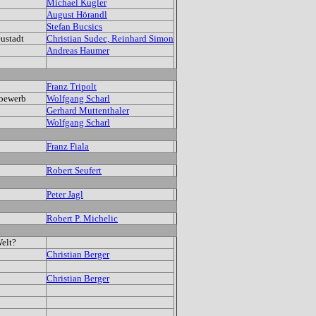
Michael Kugler
August Hörandl
Stefan Bucsics
ustadt
Christian Sudec, Reinhard Simon
Andreas Haumer
Franz Tripolt
bewerb
Wolfgang Scharl
Gerhard Muttenthaler
Wolfgang Scharl
Franz Fiala
Robert Seufert
Peter Jagl
Robert P. Michelic
elt?
Christian Berger
Christian Berger