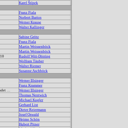
Karel Štípek
Franz Fiala
Norbert Bartos
Werner Krause
Walter Kallinger
Sabine Grötz
Franz Fiala
Martin Weissenböck
Martin Weissenböck
210
Rudolf Witt-Dörring
Wolfram Täuber
Walter Riemer
Susanne Aschböck
Werner Illsinger
Franz Krammer
indet …
Werner Illsinger
Thomas Nentwich
Michael Kugler
Gerhard List
Dieter Reiermann
Josef Oswald
Heimo Schön
Hubert Pitner