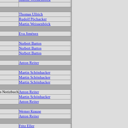
Thomas Ullrich
Rudolf Pöchacker
Martin Weissenböck
Eva Jiménez
Norbert Bartos
Norbert Bartos
Norbert Bartos
Anton Reiter
Martin Schönhacker
Martin Schönhacker
Martin Schönhacker
es Notizbuch
Anton Reiter
Martin Schönhacker
Anton Reiter
Werner Krause
Anton Reiter
Fritz Eller