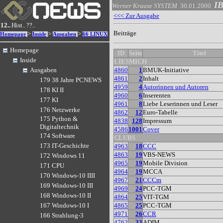
IB
Werner Krause
SYSTEM
30.01.2000
<<< Zur Ausgabe
12..
Hist..
??..
Beiträge
>
>
>
Homepage
Inside
Ausgaben
66 LINUX
Homepage
ID
Seite
Titel
Inside
LIESMICH
4860
1
BMUK-Initiative
Ausgaben
4861
2
Inhalt
179 38 Jahre PCNEWS
4959
4
Autorinnen und Autoren
178 KI II
4960
6
Inserenten
177 KI
4961
8
Liebe Leserinnen und Leser
176 Netzwerke
4862
12
Euro-Tabelle
175 Python &
4838
128
Impressum
Digitaltechnik
4586
1001
Cover
174 Software
CLUBS
173 IT-Geschichte
4963
18
CCC
4863
19
VBS-NEWS
172 Windows 11
4965
19
Mobile Division
171 CPU
4964
19
MCCA
170 Windows-10 IIII
4967
21
CCCm
169 Windows-10 III
4969
24
PCC-TGM
168 Windows-10 II
4864
25
VIT-TGM
4865
25
PCC-TGM
167 Windows-10 I
4971
26
CCR
166 Strahlung-3
4762
33
ADIM