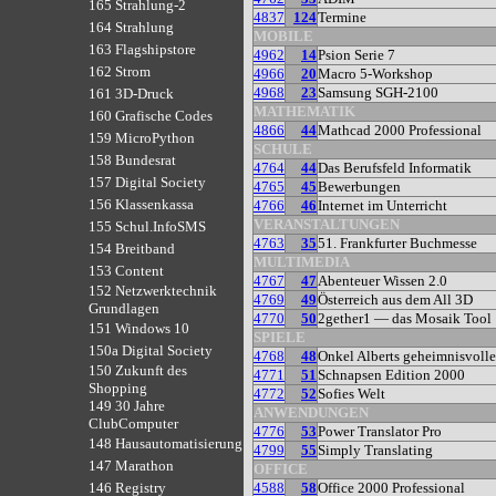
165 Strahlung-2
4837
124
Termine
164 Strahlung
MOBILE
163 Flagshipstore
4962
14
Psion Serie 7
162 Strom
4966
20
Macro 5-Workshop
4968
23
Samsung SGH-2100
161 3D-Druck
MATHEMATIK
160 Grafische Codes
4866
44
Mathcad 2000 Professional
159 MicroPython
SCHULE
158 Bundesrat
4764
44
Das Berufsfeld Informatik
157 Digital Society
4765
45
Bewerbungen
156 Klassenkassa
4766
46
Internet im Unterricht
VERANSTALTUNGEN
155 Schul.InfoSMS
4763
35
51. Frankfurter Buchmesse
154 Breitband
MULTIMEDIA
153 Content
4767
47
Abenteuer Wissen 2.0
152 Netzwerktechnik
4769
49
Österreich aus dem All 3D
Grundlagen
4770
50
2gether1 — das Mosaik Tool
151 Windows 10
SPIELE
150a Digital Society
4768
48
Onkel Alberts geheimnisvoll
150 Zukunft des
4771
51
Schnapsen Edition 2000
Shopping
4772
52
Sofies Welt
149 30 Jahre
ANWENDUNGEN
ClubComputer
4776
53
Power Translator Pro
148 Hausautomatisierung
4799
55
Simply Translating
147 Marathon
OFFICE
4588
58
Office 2000 Professional
146 Registry