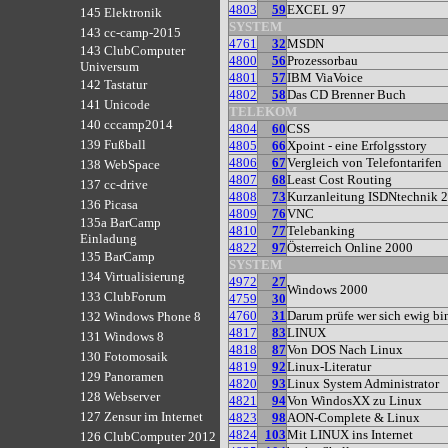
4803
59
EXCEL 97
145 Elektronik
SYSTEM
143 cc-camp-2015
4761
32
MSDN
143 ClubComputer
4800
56
Prozessorbau
Universum
4801
57
IBM ViaVoice
142 Tastatur
4802
58
Das CD Brenner Buch
141 Unicode
TELEKOM
140 cccamp2014
4804
60
CSS
139 Fußball
4805
66
Xpoint - eine Erfolgsstory
4806
67
Vergleich von Telefontarifen
138 WebSpace
4807
68
Least Cost Routing
137 cc-drive
4808
73
Kurzanleitung ISDNtechnik 
136 Picasa
4809
76
VNC
135a BarCamp
4810
77
Telebanking
Einladung
4822
97
Österreich Online 2000
135 BarCamp
SYSTEM
134 Virtualisierung
4972
27
Windows 2000
133 ClubForum
4759
30
4760
31
Darum prüfe wer sich ewig b
132 Windows Phone 8
4817
83
LINUX
131 Windows 8
4818
87
Von DOS Nach Linux
130 Fotomosaik
4819
92
Linux-Literatur
129 Panoramen
4820
93
Linux System Administrator
128 Webserver
4821
94
Von WindosXX zu Linux
127 Zensur im Internet
4823
98
AON-Complete & Linux
4824
103
Mit LINUX ins Internet
126 ClubComputer 2012