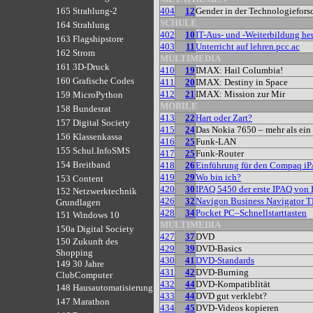
404
12
Gender in der Technologiefor
165 Strahlung-2
SCHULE
164 Strahlung
402
10
IT-Aus- und -Weiterbildung he
163 Flagshipstore
403
11
Unterricht auf lehren.pcc.ac
162 Strom
MULTIMEDIA
161 3D-Druck
410
19
IMAX: Hail Columbia!
160 Grafische Codes
411
20
IMAX: Destiny in Space
412
21
IMAX: Mission zur Mir
159 MicroPython
MOBILE
158 Bundesrat
413
22
Hart oder Zart?
157 Digital Society
415
24
Das Nokia 7650 – mehr als ei
156 Klassenkassa
416
25
Funk-LAN
155 Schul.InfoSMS
417
25
Funk-Router
154 Breitband
418
26
Einführung für den Compaq i
419
29
Wo bin ich?
153 Content
420
30
IPAQ 5450 der erste IPAQ von
152 Netzwerktechnik
426
32
Navigon Business Navigator
Grundlagen
428
34
Pocket PC–Schnellstarttasten
151 Windows 10
MULTIMEDIA
150a Digital Society
427
37
DVD
150 Zukunft des
429
39
DVD-Basics
Shopping
430
41
DVD-Standards
149 30 Jahre
431
42
DVD-Burning
ClubComputer
432
44
DVD-Kompatiblität
148 Hausautomatisierung
433
44
DVD gut verklebt?
147 Marathon
434
45
DVD-Videos kopieren