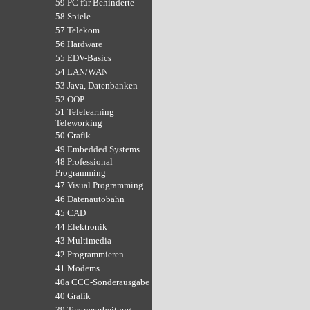
59 PC für Behinderte
58 Spiele
57 Telekom
56 Hardware
55 EDV-Basics
54 LAN/WAN
53 Java, Datenbanken
52 OOP
51 Telelearning
Teleworking
50 Grafik
49 Embedded Systems
48 Professional
Programming
47 Visual Programming
46 Datenautobahn
45 CAD
44 Elektronik
43 Multimedia
42 Programmieren
41 Modems
40a CCC-Sonderausgabe
40 Grafik
39 Textverarbeitung