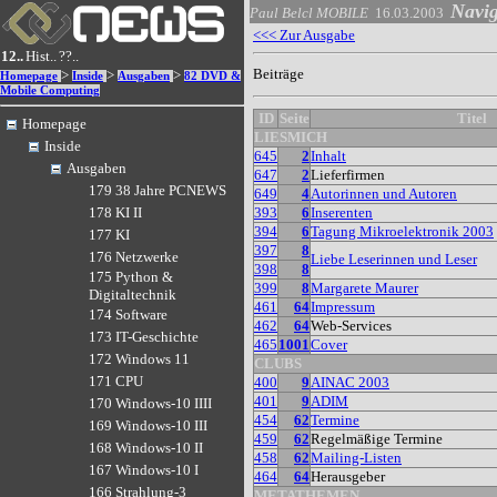
Navi
Paul Belcl
MOBILE
16.03.2003
<<< Zur Ausgabe
12..
Hist..
??..
Beiträge
>
>
>
Homepage
Inside
Ausgaben
82 DVD &
Mobile Computing
ID
Seite
Titel
Homepage
LIESMICH
Inside
645
2
Inhalt
Ausgaben
647
2
Lieferfirmen
179 38 Jahre PCNEWS
649
4
Autorinnen und Autoren
393
6
Inserenten
178 KI II
394
6
Tagung Mikroelektronik 2003
177 KI
397
8
176 Netzwerke
Liebe Leserinnen und Leser
398
8
175 Python &
399
8
Margarete Maurer
Digitaltechnik
461
64
Impressum
174 Software
462
64
Web-Services
173 IT-Geschichte
465
1001
Cover
172 Windows 11
CLUBS
171 CPU
400
9
AINAC 2003
401
9
ADIM
170 Windows-10 IIII
454
62
Termine
169 Windows-10 III
459
62
Regelmäßige Termine
168 Windows-10 II
458
62
Mailing-Listen
167 Windows-10 I
464
64
Herausgeber
166 Strahlung-3
METATHEMEN