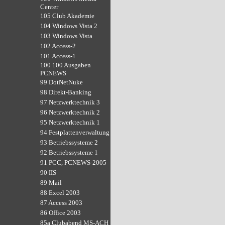
Center
105 Club Akademie
104 Windows Vista 2
103 Windows Vista
102 Access-2
101 Access-1
100 100 Ausgaben
PCNEWS
99 DotNetNuke
98 Direkt-Banking
97 Netzwerktechnik 3
96 Netzwerktechnik 2
95 Netzwerktechnik 1
94 Festplattenverwaltung
93 Betriebssysteme 2
92 Betriebssysteme 1
91 PCC, PCNEWS-2005
90 IIS
89 Mail
88 Excel 2003
87 Access 2003
86 Office 2003
85a Clubabend MS-ACH