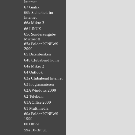
Internet
67 Grafik
66b Sicherheit im
Internet
66a Mikro 3
66 LINUX
65c Sonderausgabe
Microsoft
65a Folder PCNEWS-
2000
65 Datenbanken
64b Clubabend home
64a Mikro 2
64 Outlook
63a Clubabend Internet
63 Programmieren
62A Windows 2000
62 Telekom
61A Office 2000
61 Multimedia
60a Folder PCNEWS-
1999
60 Office
59a 16-Bit µC