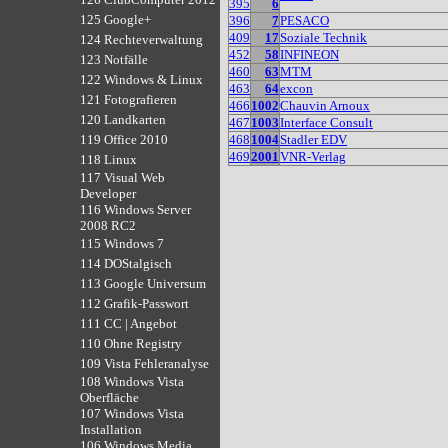
395
6
125 Google+
396
7
PESACO
409
17
Soziale Technik
124 Rechteverwaltung
452
58
INFINEON
123 Notfälle
460
63
MTM
122 Windows & Linux
463
64
excon
121 Fotografieren
466
1002
Chauvin Arnoux
120 Landkarten
467
1003
Interface Consult
468
1004
Stadler EDV
119 Office 2010
469
2001
VNR-Verlag
118 Linux
117 Visual Web
Developer
116 Windows Server
2008 RC2
115 Windows 7
114 DOStalgisch
113 Google Universum
112 Grafik-Passwort
111 CC | Angebot
110 Ohne Registry
109 Vista Fehleranalyse
108 Windows Vista
Oberfläche
107 Windows Vista
Installation
106 Windows Media