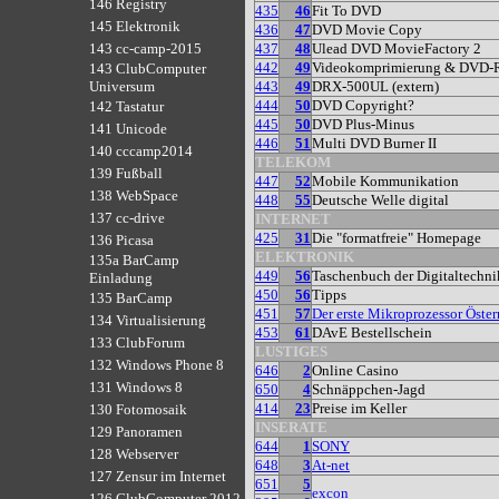
146 Registry
435
46
Fit To DVD
145 Elektronik
436
47
DVD Movie Copy
437
48
Ulead DVD MovieFactory 2
143 cc-camp-2015
442
49
Videokomprimierung & DVD-R
143 ClubComputer
443
49
DRX-500UL (extern)
Universum
444
50
DVD Copyright?
142 Tastatur
445
50
DVD Plus-Minus
141 Unicode
446
51
Multi DVD Burner II
140 cccamp2014
TELEKOM
139 Fußball
447
52
Mobile Kommunikation
138 WebSpace
448
55
Deutsche Welle digital
137 cc-drive
INTERNET
425
31
Die "formatfreie" Homepage
136 Picasa
ELEKTRONIK
135a BarCamp
449
56
Taschenbuch der Digitaltechni
Einladung
450
56
Tipps
135 BarCamp
451
57
Der erste Mikroprozessor Öster
134 Virtualisierung
453
61
DAvE Bestellschein
133 ClubForum
LUSTIGES
132 Windows Phone 8
646
2
Online Casino
131 Windows 8
650
4
Schnäppchen-Jagd
414
23
Preise im Keller
130 Fotomosaik
INSERATE
129 Panoramen
644
1
SONY
128 Webserver
648
3
At-net
127 Zensur im Internet
651
5
excon
126 ClubComputer 2012