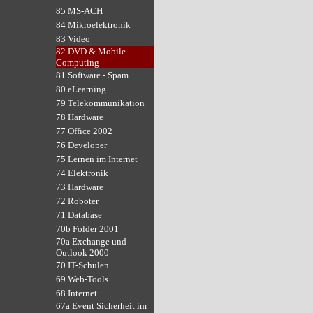
85 MS-ACH
84 Mikroelektronik
83 Video
82 DVD & Mobile
Computing
81 Software - Spam
80 eLearning
79 Telekommunikation
78 Hardware
77 Office 2002
76 Developer
75 Lernen im Internet
74 Elektronik
73 Hardware
72 Roboter
71 Database
70b Folder 2001
70a Exchange und
Outlook 2000
70 IT-Schulen
69 Web-Tools
68 Internet
67a Event Sicherheit im