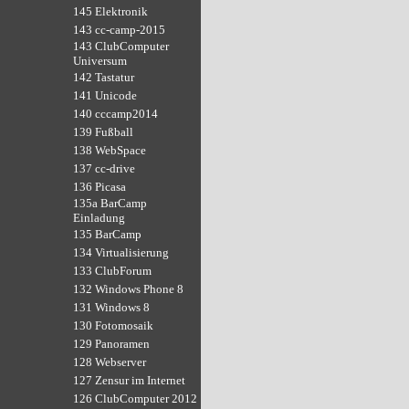
145 Elektronik
143 cc-camp-2015
143 ClubComputer
Universum
142 Tastatur
141 Unicode
140 cccamp2014
139 Fußball
138 WebSpace
137 cc-drive
136 Picasa
135a BarCamp
Einladung
135 BarCamp
134 Virtualisierung
133 ClubForum
132 Windows Phone 8
131 Windows 8
130 Fotomosaik
129 Panoramen
128 Webserver
127 Zensur im Internet
126 ClubComputer 2012