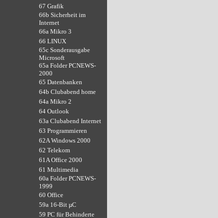
67 Grafik
66b Sicherheit im
Internet
66a Mikro 3
66 LINUX
65c Sonderausgabe
Microsoft
65a Folder PCNEWS-
2000
65 Datenbanken
64b Clubabend home
64a Mikro 2
64 Outlook
63a Clubabend Internet
63 Programmieren
62A Windows 2000
62 Telekom
61A Office 2000
61 Multimedia
60a Folder PCNEWS-
1999
60 Office
59a 16-Bit µC
59 PC für Behinderte