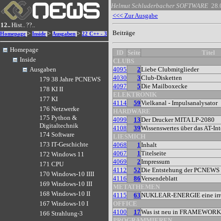
Helmut Schluderbacher
SOFTWARE
28.
<<< Zur Ausgabe
12..
Hist..
??..
Beiträge
>
>
>
Homepage
Inside
Ausgaben
22 C++ - 3
Homepage
ID
Seite
Titel
Inside
CLUBS
4095
2
Liebe Clubmitglieder
Ausgaben
4030
3
Club-Disketten
179 38 Jahre PCNEWS
4097
5
Die Mailboxecke
178 KI II
ELEKTRONIK
177 KI
4114
59
Vielkanal - Impulsanalysator
176 Netzwerke
HARDWARE
175 Python &
4099
13
Der Drucker MITA LP-2080
Digitaltechnik
4108
39
Wissenswertes über das AT-Int
174 Software
LIESMICH
173 IT-Geschichte
4068
1
Inhalt
4067
1
Titelseite
172 Windows 11
4069
2
Impressum
171 CPU
4112
52
Die Entstehung der PCNEWS
170 Windows-10 IIII
4116
86
Versendeblatt
169 Windows-10 III
METATHEMEN
168 Windows-10 II
4115
63
NUKLEAR-ENERGIE eine irrev
OFFICE
167 Windows-10 I
4100
17
Was ist neu in FRAMEWORK 
166 Strahlung-3
PROGRAMMIEREN