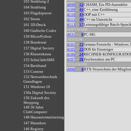
165 Strahlung-2
4098
12
CHASM, Ein PD-Assembler
164 Strahlung
4109
41
C++, eine Einführung
163 Flagshipstore
4110
45
OOP mit C++
162 Strom
4111
49
C++ im Unterricht
4113
57
Leistungsfähige Batch-Sprac
161 3D-Druck
SOFTWARE
160 Grafische Codes
4031
6
PC-SIG
159 MicroPython
SYSTEM
158 Bundesrat
4101
21
Gemma Fensterln - Windows 3
157 Digital Society
4105
22
DOS für Einsteiger
156 Klassenkassa
4106
24
RECHNER-KONFIGURATIO
4107
28
Zeichensätze am PC
155 Schul.InfoSMS
TELEKOM
154 Breitband
4096
4
BTX-Verzeichnis der Mitgli
153 Content
152 Netzwerktechnik
Grundlagen
151 Windows 10
150a Digital Society
150 Zukunft des
Shopping
149 30 Jahre
ClubComputer
148 Hausautomatisierung
147 Marathon
146 Registry