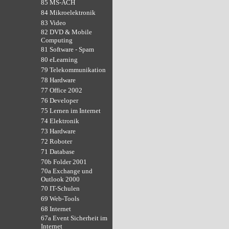
85 MS-ACH
84 Mikroelektronik
83 Video
82 DVD & Mobile
Computing
81 Software - Spam
80 eLearning
79 Telekommunikation
78 Hardware
77 Office 2002
76 Developer
75 Lernen im Internet
74 Elektronik
73 Hardware
72 Roboter
71 Database
70b Folder 2001
70a Exchange und
Outlook 2000
70 IT-Schulen
69 Web-Tools
68 Internet
67a Event Sicherheit im
Internet