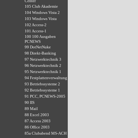
Center
105 Club Akademie
104 Windows Vista 2
103 Windows Vista
102 Access-2
101 Access-1
100 100 Ausgaben
PCNEWS
99 DotNetNuke
98 Direkt-Banking
97 Netzwerktechnik 3
96 Netzwerktechnik 2
95 Netzwerktechnik 1
94 Festplattenverwaltung
93 Betriebssysteme 2
92 Betriebssysteme 1
91 PCC, PCNEWS-2005
90 IIS
89 Mail
88 Excel 2003
87 Access 2003
86 Office 2003
85a Clubabend MS-ACH