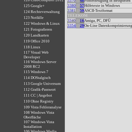
3370
48
Fonterzeugung in Beispielen
3380
57
Hilfetexte in Windows
125 Google+
3381
59
ASCII-Textformat
124 Rechteverwaltung
TELEKOM
123 Notfälle
3340
16
Amiga, PC, DFÜ
122 Windows & Linux
3354
29
On-Line Datenkomprimierun
121 Fotografieren
120 Landkarten
119 Office 2010
118 Linux
117 Visual Web
Developer
116 Windows Server
2008 RC2
115 Windows 7
114 DOStalgisch
113 Google Universum
112 Grafik-Passwort
111 CC | Angebot
110 Ohne Registry
109 Vista Fehleranalyse
108 Windows Vista
Oberfläche
107 Windows Vista
Installation
106 Windows Media