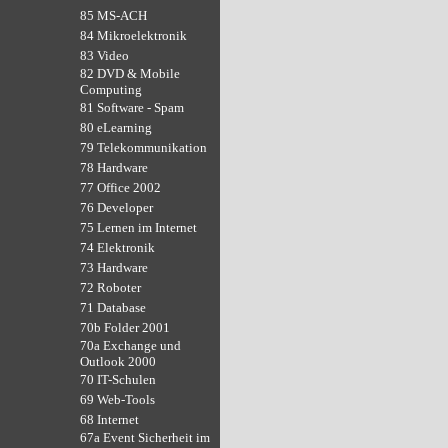
85 MS-ACH
84 Mikroelektronik
83 Video
82 DVD & Mobile
Computing
81 Software - Spam
80 eLearning
79 Telekommunikation
78 Hardware
77 Office 2002
76 Developer
75 Lernen im Internet
74 Elektronik
73 Hardware
72 Roboter
71 Database
70b Folder 2001
70a Exchange und
Outlook 2000
70 IT-Schulen
69 Web-Tools
68 Internet
67a Event Sicherheit im