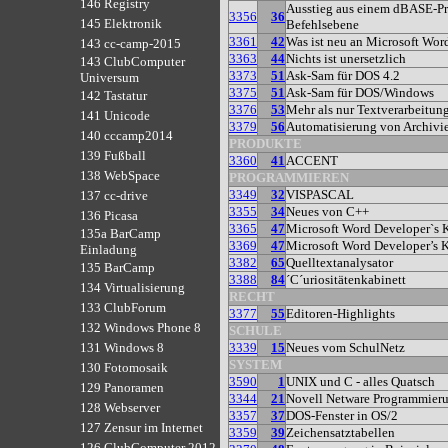
146 Registry
Ausstieg aus einem dBASE-Pr
3356
36
145 Elektronik
Befehlsebene
3361
42
Was ist neu an Microsoft Wor
143 cc-camp-2015
3363
44
Nichts ist unersetzlich
143 ClubComputer
3373
51
Ask-Sam für DOS 4.2
Universum
3375
51
Ask-Sam für DOS/Windows
142 Tastatur
3376
53
Mehr als nur Textverarbeitung
141 Unicode
3379
56
Automatisierung von Archivi
140 cccamp2014
PRODUKTE
139 Fußball
3360
41
ACCENT
138 WebSpace
PROGRAMMIEREN
3349
32
VISPASCAL
137 cc-drive
3355
34
Neues von C++
136 Picasa
3365
47
Microsoft Word Developer`s K
135a BarCamp
3369
47
Microsoft Word Developer’s K
Einladung
3382
65
Quelltextanalysator
135 BarCamp
3388
84
´C´uriositätenkabinett
134 Virtualisierung
RECHT
133 ClubForum
3377
55
Editoren-Highlights
132 Windows Phone 8
SCHULE
3339
15
Neues vom SchulNetz
131 Windows 8
SYSTEM
130 Fotomosaik
3590
1
UNIX und C - alles Quatsch
129 Panoramen
3344
21
Novell Netware Programmier
128 Webserver
3357
37
DOS-Fenster in OS/2
127 Zensur im Internet
3359
39
Zeichensatztabellen
126 ClubComputer 2012