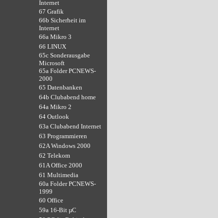
Internet
67 Grafik
66b Sicherheit im
Internet
66a Mikro 3
66 LINUX
65c Sonderausgabe
Microsoft
65a Folder PCNEWS-
2000
65 Datenbanken
64b Clubabend home
64a Mikro 2
64 Outlook
63a Clubabend Internet
63 Programmieren
62A Windows 2000
62 Telekom
61A Office 2000
61 Multimedia
60a Folder PCNEWS-
1999
60 Office
59a 16-Bit µC