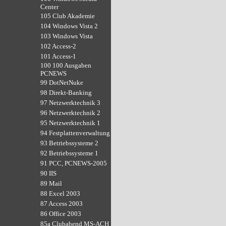
Center
105 Club Akademie
104 Windows Vista 2
103 Windows Vista
102 Access-2
101 Access-1
100 100 Ausgaben
PCNEWS
99 DotNetNuke
98 Direkt-Banking
97 Netzwerktechnik 3
96 Netzwerktechnik 2
95 Netzwerktechnik 1
94 Festplattenverwaltung
93 Betriebssysteme 2
92 Betriebssysteme 1
91 PCC, PCNEWS-2005
90 IIS
89 Mail
88 Excel 2003
87 Access 2003
86 Office 2003
85a Clubabend MS-ACH