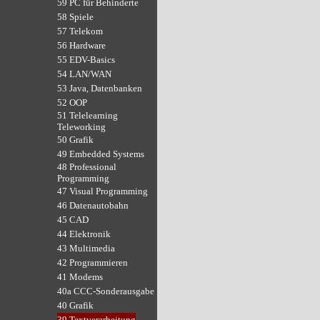
59 PC für Behinderte
58 Spiele
57 Telekom
56 Hardware
55 EDV-Basics
54 LAN/WAN
53 Java, Datenbanken
52 OOP
51 Telelearning
Teleworking
50 Grafik
49 Embedded Systems
48 Professional
Programming
47 Visual Programming
46 Datenautobahn
45 CAD
44 Elektronik
43 Multimedia
42 Programmieren
41 Modems
40a CCC-Sonderausgabe
40 Grafik
39 Textverarbeitung