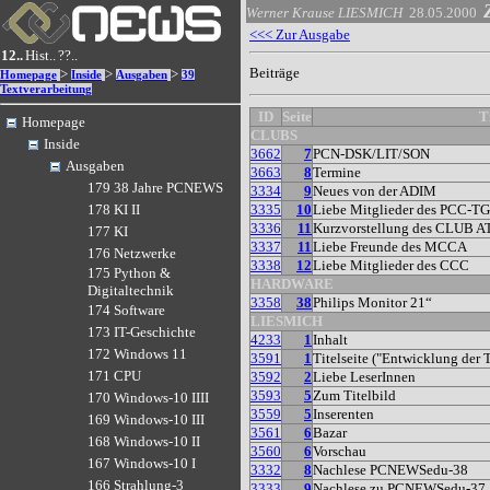
Werner Krause
LIESMICH
28.05.2000
<<< Zur Ausgabe
12..
Hist..
??..
Beiträge
>
>
>
Homepage
Inside
Ausgaben
39
Textverarbeitung
ID
Seite
T
Homepage
CLUBS
Inside
3662
7
PCN-DSK/LIT/SON
Ausgaben
3663
8
Termine
179 38 Jahre PCNEWS
3334
9
Neues von der ADIM
3335
10
Liebe Mitglieder des PCC-T
178 KI II
3336
11
Kurzvorstellung des CLUB A
177 KI
3337
11
Liebe Freunde des MCCA
176 Netzwerke
3338
12
Liebe Mitglieder des CCC
175 Python &
HARDWARE
Digitaltechnik
3358
38
Philips Monitor 21“
174 Software
LIESMICH
173 IT-Geschichte
4233
1
Inhalt
172 Windows 11
3591
1
Titelseite ("Entwicklung der 
171 CPU
3592
2
Liebe LeserInnen
3593
5
Zum Titelbild
170 Windows-10 IIII
3559
5
Inserenten
169 Windows-10 III
3561
6
Bazar
168 Windows-10 II
3560
6
Vorschau
167 Windows-10 I
3332
8
Nachlese PCNEWSedu-38
166 Strahlung-3
3333
9
Nachlese zu PCNEWSedu-37