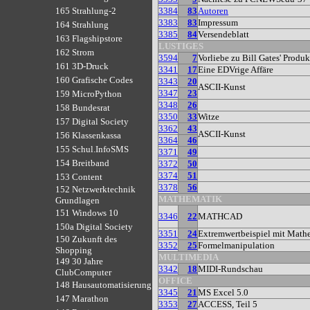
3384
83
Autoren
165 Strahlung-2
3383
83
Impressum
164 Strahlung
3385
84
Versendeblatt
163 Flagshipstore
LUSTIGES
162 Strom
3594
7
Vorliebe zu Bill Gates' Produ
161 3D-Druck
3341
17
Eine EDVrige Affäre
160 Grafische Codes
3343
20
ASCII-Kunst
3347
23
159 MicroPython
3348
26
158 Bundesrat
3350
33
Witze
157 Digital Society
3362
43
ASCII-Kunst
156 Klassenkassa
3364
46
155 Schul.InfoSMS
3371
49
154 Breitband
3372
50
3374
51
153 Content
3378
56
152 Netzwerktechnik
MATHEMATIK
Grundlagen
151 Windows 10
3346
22
MATHCAD
150a Digital Society
3351
24
Extremwertbeispiel mit Math
150 Zukunft des
3352
25
Formelmanipulation
Shopping
MULTIMEDIA
149 30 Jahre
3342
18
MIDI-Rundschau
ClubComputer
OFFICE
148 Hausautomatisierung
3345
21
MS Excel 5.0
147 Marathon
3353
27
ACCESS, Teil 5