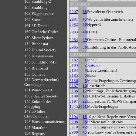
165 Strahlung-2
INTERNET
164 Strahlung
3207
38
Provider in Österreich
163 Flagshipstore
2981
45
Wo geht's hier zum Internet?
162 Strom
2982
46
Hyper-G
161 3D-Druck
160 Grafische Codes
2983
48
HTML
159 MicroPython
2984
49
Österreich Online - Ein inte
158 Bundesrat
2985
50
Einführung in das Public Acc
157 Digital Society
LIESMICH
156 Klassenkassa
3182
1
Inhalt
155 Schul.InfoSMS
3183
2
Autoren
154 Breitband
3184
4
Liebe LeserInnen!
153 Content
3185
5
Bazar
152 Netzwerktechnik
3186
8
Media-Fragebogen/Gewinnsp
Grundlagen
3187
10
Leserbriefe
151 Windows 10
3188
12
Nachträge, Fehlerberichtigun
3189
12
PCNEWS-Literatur/Disketten
150a Digital Society
3197
22
Impressum, PCNEWS transpar
150 Zukunft des
1745
2001
Media-Fragebogen
Shopping
149 30 Jahre
LUSTIGES
ClubComputer
3194
18
10 goldene Regeln zum Viren
148 Hausautomatisierung
3208
38
If Microsoft built cars
3210
42
If operating systems were bee
147 Marathon
2980
45
You know you’ve been on the
146 Registry