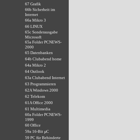
67 Grafik
66b Sicherheit im
Internet
66a Mikro 3
66 LINUX
65c Sonderausgabe
Microsoft
65a Folder PCNEWS-
2000
65 Datenbanken
64b Clubabend home
64a Mikro 2
64 Outlook
63a Clubabend Internet
63 Programmieren
62A Windows 2000
62 Telekom
61A Office 2000
61 Multimedia
60a Folder PCNEWS-
1999
60 Office
59a 16-Bit µC
59 PC für Behinderte