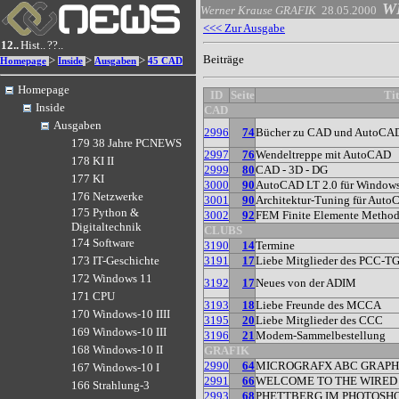
W
Werner Krause
GRAFIK
28.05.2000
<<< Zur Ausgabe
12..
Hist..
??..
Beiträge
>
>
>
Homepage
Inside
Ausgaben
45 CAD
Homepage
ID
Seite
Tit
Inside
CAD
Ausgaben
2996
74
Bücher zu CAD und AutoCA
179 38 Jahre PCNEWS
2997
76
Wendeltreppe mit AutoCAD
178 KI II
2999
80
CAD - 3D - DG
177 KI
3000
90
AutoCAD LT 2.0 für Window
176 Netzwerke
3001
90
Architektur-Tuning für Aut
175 Python &
3002
92
FEM Finite Elemente Metho
Digitaltechnik
CLUBS
174 Software
3190
14
Termine
3191
17
Liebe Mitglieder des PCC-
173 IT-Geschichte
172 Windows 11
3192
17
Neues von der ADIM
171 CPU
3193
18
Liebe Freunde des MCCA
170 Windows-10 IIII
3195
20
Liebe Mitglieder des CCC
169 Windows-10 III
3196
21
Modem-Sammelbestellung
168 Windows-10 II
GRAFIK
2990
64
MICROGRAFX ABC GRAPHI
167 Windows-10 I
2991
66
WELCOME TO THE WIRED
166 Strahlung-3
2993
68
PHETTBERG IM PHOTOSH