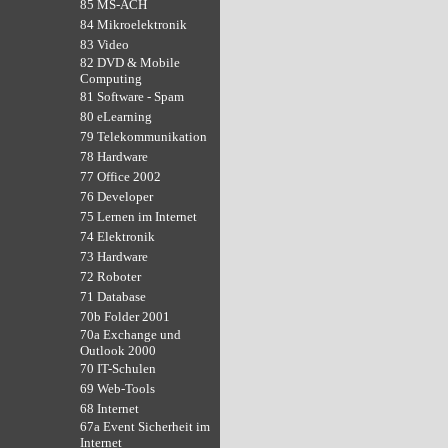
85 MS-ACH
84 Mikroelektronik
83 Video
82 DVD & Mobile
Computing
81 Software - Spam
80 eLearning
79 Telekommunikation
78 Hardware
77 Office 2002
76 Developer
75 Lernen im Internet
74 Elektronik
73 Hardware
72 Roboter
71 Database
70b Folder 2001
70a Exchange und
Outlook 2000
70 IT-Schulen
69 Web-Tools
68 Internet
67a Event Sicherheit im
Internet