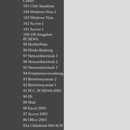
Center
105 Club Akademie
104 Windows Vista 2
103 Windows Vista
102 Access-2
101 Access-1
100 100 Ausgaben
PCNEWS
99 DotNetNuke
98 Direkt-Banking
97 Netzwerktechnik 3
96 Netzwerktechnik 2
95 Netzwerktechnik 1
94 Festplattenverwaltung
93 Betriebssysteme 2
92 Betriebssysteme 1
91 PCC, PCNEWS-2005
90 IIS
89 Mail
88 Excel 2003
87 Access 2003
86 Office 2003
85a Clubabend MS-ACH