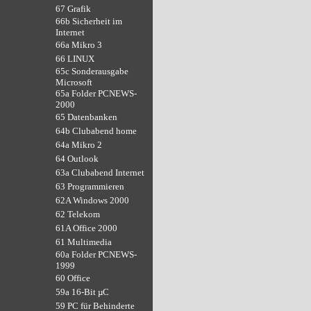
67 Grafik
66b Sicherheit im
Internet
66a Mikro 3
66 LINUX
65c Sonderausgabe
Microsoft
65a Folder PCNEWS-
2000
65 Datenbanken
64b Clubabend home
64a Mikro 2
64 Outlook
63a Clubabend Internet
63 Programmieren
62A Windows 2000
62 Telekom
61A Office 2000
61 Multimedia
60a Folder PCNEWS-
1999
60 Office
59a 16-Bit µC
59 PC für Behinderte