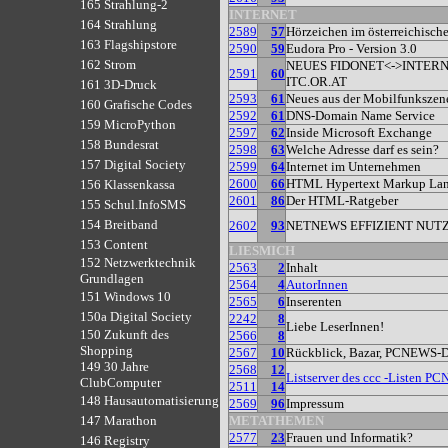
165 Strahlung-2
INTERNET
164 Strahlung
2589
57
Hörzeichen im österreichisch
163 Flagshipstore
2590
59
Eudora Pro - Version 3.0
162 Strom
NEUES FIDONET<->INTER
2591
60
ITC.OR.AT
161 3D-Druck
2593
61
Neues aus der Mobilfunkszen
160 Grafische Codes
2592
61
DNS-Domain Name Service
159 MicroPython
2597
62
Inside Microsoft Exchange
158 Bundesrat
2598
63
Welche Adresse darf es sein?
157 Digital Society
2599
64
Internet im Unternehmen
2600
66
HTML Hypertext Markup La
156 Klassenkassa
2601
86
Der HTML-Ratgeber
155 Schul.InfoSMS
154 Breitband
2602
93
NETNEWS EFFIZIENT NUT
153 Content
LIESMICH
152 Netzwerktechnik
2563
2
Inhalt
Grundlagen
2564
4
AutorInnen
151 Windows 10
2565
6
Inserenten
150a Digital Society
2242
8
Liebe LeserInnen!
150 Zukunft des
2566
8
Shopping
2567
10
Rückblick, Bazar, PCNEWS-
149 30 Jahre
2568
12
Listserver des ccc -Listen 
ClubComputer
2511
14
148 Hausautomatisierung
2569
96
Impressum
METATHEMEN
147 Marathon
2577
23
Frauen und Informatik?
146 Registry