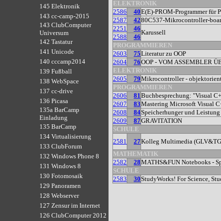
ELEKTRONIK
145 Elektronik
2586
40
E(E)-PROM-Programmer für 
143 cc-camp-2015
2587
42
80C537-Mikrocontroller-boa
143 ClubComputer
2251
46
Karussell
Universum
2588
46
142 Tastatur
PROGRAMMIEREN
141 Unicode
2603
75
Literatur zu OOP
140 cccamp2014
2604
76
OOP - VOM ASSEMBLER ÜB
ELEKTRONIK
139 Fußball
2605
79
Mikrocontroller - objektorien
138 WebSpace
PROGRAMMIEREN
137 cc-drive
2606
81
Buchbesprechung: "Visual C++
136 Picasa
2607
83
Mastering Microsoft Visual C
135a BarCamp
2608
84
Speicherhunger und Leistung
Einladung
2609
87
GRAVITATION
135 BarCamp
SCHULE
134 Virtualisierung
2581
27
Kolleg Multimedia (GLV&T
133 ClubForum
MATHEMATIK
132 Windows Phone 8
2582
28
MATHS&FUN Notebooks - Spa
131 Windows 8
SCHULE
130 Fotomosaik
2583
30
StudyWorks! For Science, St
129 Panoramen
128 Webserver
127 Zensur im Internet
126 ClubComputer 2012