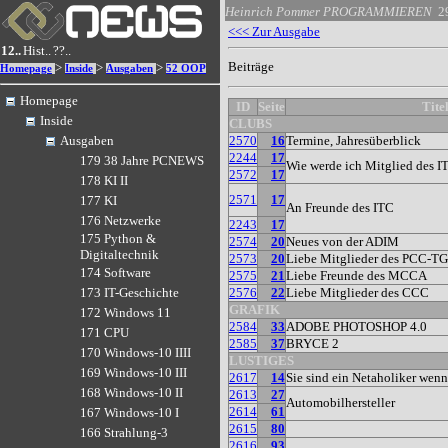
Heinrich Pommer
PROGRAMMIEREN
2
<<< Zur Ausgabe
12..
Hist..
??..
Beiträge
>
>
>
Homepage
Inside
Ausgaben
52 OOP
Homepage
ID
Seite
Tite
Inside
CLUBS
2570
16
Termine, Jahresüberblick
Ausgaben
2244
17
179 38 Jahre PCNEWS
Wie werde ich Mitglied des I
2572
17
178 KI II
2571
17
177 KI
An Freunde des ITC
176 Netzwerke
2243
17
175 Python &
2574
20
Neues von der ADIM
Digitaltechnik
2573
20
Liebe Mitglieder des PCC-T
174 Software
2575
21
Liebe Freunde des MCCA
2576
22
Liebe Mitglieder des CCC
173 IT-Geschichte
GRAFIK
172 Windows 11
2584
33
ADOBE PHOTOSHOP 4.0
171 CPU
2585
37
BRYCE 2
170 Windows-10 IIII
LUSTIGES
169 Windows-10 III
2617
14
Sie sind ein Netaholiker wenn.
168 Windows-10 II
2613
27
Automobilhersteller
2614
61
167 Windows-10 I
2615
80
166 Strahlung-3
2616
93