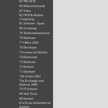
85 MS-ACH
84 Mikroelektronik
83 Video
82 DVD & Mobile
Computing
81 Software - Spam
80 eLearning
79 Telekommunikation
78 Hardware
77 Office 2002
76 Developer
75 Lernen im Internet
74 Elektronik
73 Hardware
72 Roboter
71 Database
70b Folder 2001
70a Exchange und
Outlook 2000
70 IT-Schulen
69 Web-Tools
68 Internet
67a Event Sicherheit im
Internet