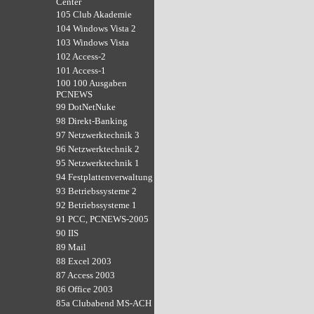
Center
105 Club Akademie
104 Windows Vista 2
103 Windows Vista
102 Access-2
101 Access-1
100 100 Ausgaben
PCNEWS
99 DotNetNuke
98 Direkt-Banking
97 Netzwerktechnik 3
96 Netzwerktechnik 2
95 Netzwerktechnik 1
94 Festplattenverwaltung
93 Betriebssysteme 2
92 Betriebssysteme 1
91 PCC, PCNEWS-2005
90 IIS
89 Mail
88 Excel 2003
87 Access 2003
86 Office 2003
85a Clubabend MS-ACH