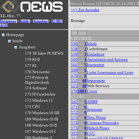
Werner Krause
LIESMICH
26.10.2003
<<< Zur Ausgabe
12..
Hist..
??..
Beiträge
>
>
>
Homepage
Inside
Ausgaben
85 MS-
ACH
ID
Seite
Homepage
LIESMICH
Inside
156
2
Inhalt
Ausgaben
158
2
Lieferfirmen
179 38 Jahre PCNEWS
159
3
Einladung
160
4
Autorinnen und Autoren
178 KI II
161
5
Inserenten
177 KI
169
6
176 Netzwerke
Liebe Leserinnen und Leser
170
6
175 Python &
152
48
Impressum
Digitaltechnik
153
48
Web-Services
174 Software
178
1001
Cover
173 IT-Geschichte
CLUBS
172 Windows 11
162
5
ADIM
171 CPU
171
6
Seminare
172
6
170 Windows-10 IIII
173
6
Tina Thron
169 Windows-10 III
174
6
Clemens Prerovsky
168 Windows-10 II
175
6
Hubert Pitner
167 Windows-10 I
353
8
CCC
166 Strahlung-3
352
8
Linux@COLUMNAE