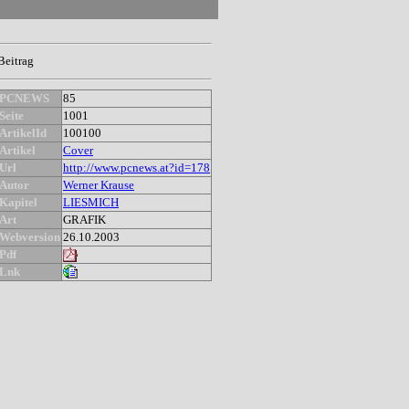
Beitrag
PCNEWS
85
Seite
1001
ArtikelId
100100
Artikel
Cover
Url
http://www.pcnews.at?id=178
Autor
Werner Krause
Kapitel
LIESMICH
Art
GRAFIK
Webversion
26.10.2003
Pdf
Lnk