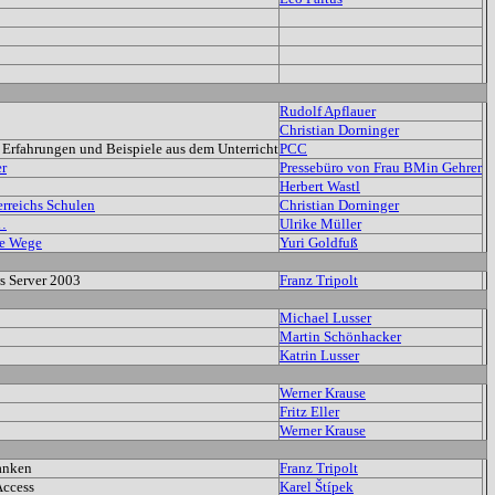
Rudolf Apflauer
Christian Dorninger
- Erfahrungen und Beispiele aus dem Unterricht
PCC
er
Pressebüro von Frau BMin Gehrer
Herbert Wastl
erreichs Schulen
Christian Dorninger
…
Ulrike Müller
ue Wege
Yuri Goldfuß
s Server 2003
Franz Tripolt
Michael Lusser
Martin Schönhacker
Katrin Lusser
Werner Krause
Fritz Eller
Werner Krause
anken
Franz Tripolt
Access
Karel Štípek