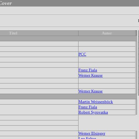
Cover
Titel
Autor
PCC
Franz Fiala
Werner Krause
Werner Krause
Martin Weissenböck
Franz Fiala
Robert Syrovatka
Werner Illsinger
Leo Faltus