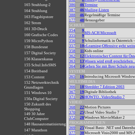
386
46
Termine
165 Strahlung-2
387
46
Mailing-Listen
164 Strahlung
388
46
Regelmäßige Termine
163 Flagshipstore
177
48
Herausgeber
162 Strom
SCHULE
161 3D-Druck
354
9
MS-ACH Microsoft
160 Grafische Codes
355
9
356
9
Schulinformatik in Österreich 
159 MicroPython
357
10
eLearning-Offensive geht weit
158 Bundesrat
358
11
Kids online
157 Digital Society
362
12
Elektronischer Content für Öst
156 Klassenkassa
363
13
Wissen wird groß geschrieben
155 Schul.InfoSMS
364
14
Gehen Sie mit Ihrer Schule ne
154 Breitband
SYSTEM
365
16
Introducing Microsoft Window
153 Content
MULTIMEDIA
152 Netzwerktechnik
366
18
Shredder 7 Edition 2003
Grundlagen
367
19
Digitale Bibliothek
151 Windows 10
371
26
HOWTO...VideoStudio 7
150a Digital Society
VIDEO
150 Zukunft des
368
22
Motion Pictures
Shopping
370
25
Ulead Video Studio 7
149 30 Jahre
372
28
Windows MovieMaker 2
ClubComputer
PROGRAMMIEREN
148 Hausautomatisierung
369
25
Visual Basic .NET und Datenb
147 Marathon
377
30
Microsoft Visio2000 und MS-