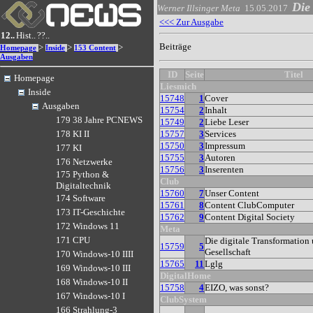
Die
Werner Illsinger
Meta
15.05.2017
<<< Zur Ausgabe
12..
Hist..
??..
Beiträge
>
>
>
Homepage
Inside
153 Content
Ausgaben
ID
Seite
Titel
Homepage
Liesmich
Inside
15748
1
Cover
Ausgaben
15754
2
Inhalt
179 38 Jahre PCNEWS
15749
2
Liebe Leser
15757
3
Services
178 KI II
15750
3
Impressum
177 KI
15755
3
Autoren
176 Netzwerke
15756
3
Inserenten
175 Python &
Club
Digitaltechnik
15760
7
Unser Content
174 Software
15761
8
Content ClubComputer
173 IT-Geschichte
15762
9
Content Digital Society
172 Windows 11
Meta
171 CPU
Die digitale Transformation 
15759
5
Gesellschaft
170 Windows-10 IIII
15765
11
Lglg
169 Windows-10 III
DigitalHome
168 Windows-10 II
15758
4
EIZO, was sonst?
167 Windows-10 I
ClubSystem
166 Strahlung-3