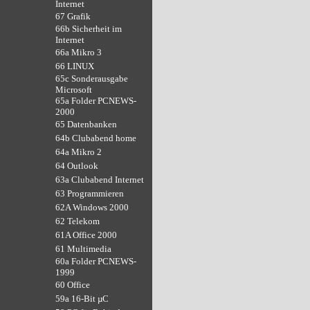
Internet
67 Grafik
66b Sicherheit im
Internet
66a Mikro 3
66 LINUX
65c Sonderausgabe
Microsoft
65a Folder PCNEWS-
2000
65 Datenbanken
64b Clubabend home
64a Mikro 2
64 Outlook
63a Clubabend Internet
63 Programmieren
62A Windows 2000
62 Telekom
61A Office 2000
61 Multimedia
60a Folder PCNEWS-
1999
60 Office
59a 16-Bit µC