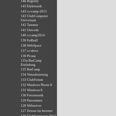
146 Registry
145 Elektronik
143 cc-camp-2015
143 ClubComputer
Universum
142 Tastatur
141 Unicode
140 cccamp2014
139 Fußball
138 WebSpace
137 cc-drive
136 Picasa
135a BarCamp
Einladung
135 BarCamp
134 Virtualisierung
133 ClubForum
132 Windows Phone 8
131 Windows 8
130 Fotomosaik
129 Panoramen
128 Webserver
127 Zensur im Internet
126 ClubComputer 2012