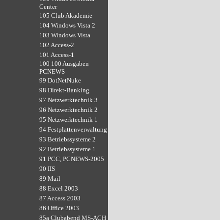
Center
105 Club Akademie
104 Windows Vista 2
103 Windows Vista
102 Access-2
101 Access-1
100 100 Ausgaben
PCNEWS
99 DotNetNuke
98 Direkt-Banking
97 Netzwerktechnik 3
96 Netzwerktechnik 2
95 Netzwerktechnik 1
94 Festplattenverwaltung
93 Betriebssysteme 2
92 Betriebssysteme 1
91 PCC, PCNEWS-2005
90 IIS
89 Mail
88 Excel 2003
87 Access 2003
86 Office 2003
85a Clubabend MS-ACH