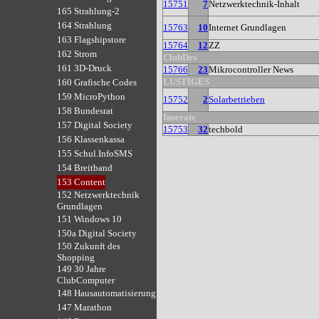
15751
7
Netzwerktechnik-Inhalt
165 Strahlung-2
164 Strahlung
15763
10
Internet Grundlagen
163 Flagshipstore
15764
12
ZZ
162 Strom
ClubDev
161 3D-Druck
15766
23
Mikrocontroller News
LUSTIGES
160 Grafische Codes
159 MicroPython
15752
2
Solarbetrieben
158 Bundesrat
Inserate
157 Digital Society
15753
32
techbold
156 Klassenkassa
155 Schul.InfoSMS
154 Breitband
153 Content
152 Netzwerktechnik
Grundlagen
151 Windows 10
150a Digital Society
150 Zukunft des
Shopping
149 30 Jahre
ClubComputer
148 Hausautomatisierung
147 Marathon