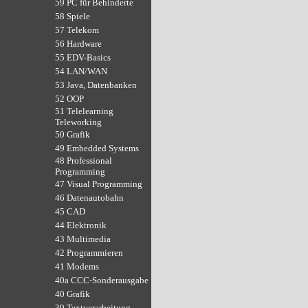
59 PC für Behinderte
58 Spiele
57 Telekom
56 Hardware
55 EDV-Basics
54 LAN/WAN
53 Java, Datenbanken
52 OOP
51 Telelearning
Teleworking
50 Grafik
49 Embedded Systems
48 Professional
Programming
47 Visual Programming
46 Datenautobahn
45 CAD
44 Elektronik
43 Multimedia
42 Programmieren
41 Modems
40a CCC-Sonderausgabe
40 Grafik
39 Textverarbeitung