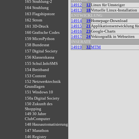
165 Strahlung-2
14912
12
Linux für Umsteiger
164 Strahlung
14913
18
Virtuelle Linux-Installation
163 Flagshipstore
ENTWICKLUNG
162 Strom
14914
19
Homepage-Download
14915
21
Applikationsentwicklung fü
161 3D-Druck
14916
23
Google-Charts
160 Grafische Codes
14917
24
Vektorgrafik in Webseiten
159 MicroPython
INSERATE
158 Bundesrat
14919
32
MTM
157 Digital Society
156 Klassenkassa
155 Schul.InfoSMS
154 Breitband
153 Content
152 Netzwerktechnik
Grundlagen
151 Windows 10
150a Digital Society
150 Zukunft des
Shopping
149 30 Jahre
ClubComputer
148 Hausautomatisierung
147 Marathon
146 Registry