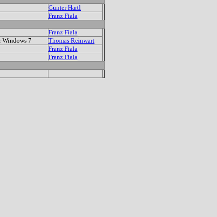
Günter Hartl
Franz Fiala
Franz Fiala
r Windows 7
Thomas Reinwart
Franz Fiala
Franz Fiala