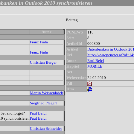
banken in Outlook 2010 synchronisieren
Beitrag
Autor
PCNEWS
118
Seite
8
Franz Fiala
ArtikelId
000800
Artikel
Datenbanken in Outlook 201
Franz Fiala
Url
http://www.pcnews.at?id=1
Autor
Paul Belcl
Christian Berger
Kapitel
MOBILE
Art
Webversion
24.02.2010
Pdf
Htm
Martin Weissenböck
Siegfried Pfegerl
Set and forget?
Paul Belcl
0 synchronisieren
Paul Belcl
Christian Schneider