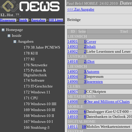
Daten
Paul Belcl
MOBILE
24.02.2010
<<< Zur Ausgabe
12..
Hist..
??..
Beiträge
>
>
>
Homepage
Inside
Ausgaben
118 Linux
Homepage
ID
Seite
Titel
Inside
LIESMICH
14901
1
Cover
Ausgaben
14903
2
Inhalt
179 38 Jahre PCNEWS
14902
2
Liebe Leserinnen und Leser
178 KI II
LUSTIGES
177 KI
14918
2
iDiot
176 Netzwerke
LIESMICH
175 Python &
14905
3
Autoren
Digitaltechnik
14904
3
Impressum
174 Software
14906
3
Inserenten
173 IT-Geschichte
CLUBS
14907
3
CC|Skripten
172 Windows 11
METATHEMEN
171 CPU
14908
4
One and Millions of Chairs
170 Windows-10 IIII
MOBILE
169 Windows-10 III
14909
6
Datalogger iGot-U GT-600 – 
168 Windows-10 II
14910
8
Datenbanken in Outlook 201
DIGITALHOME
167 Windows-10 I
14911
10
Mobiles Wertkarteninternet
166 Strahlung-3
SYSTEM