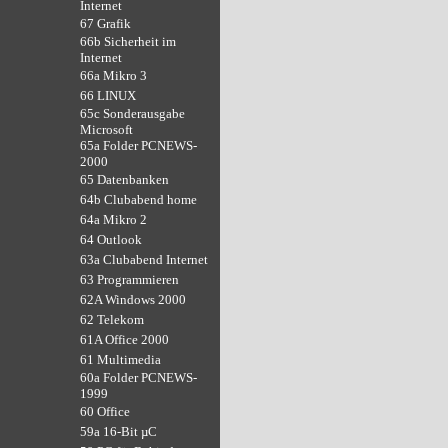
Internet
67 Grafik
66b Sicherheit im
Internet
66a Mikro 3
66 LINUX
65c Sonderausgabe
Microsoft
65a Folder PCNEWS-
2000
65 Datenbanken
64b Clubabend home
64a Mikro 2
64 Outlook
63a Clubabend Internet
63 Programmieren
62A Windows 2000
62 Telekom
61A Office 2000
61 Multimedia
60a Folder PCNEWS-
1999
60 Office
59a 16-Bit µC