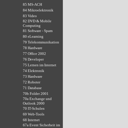
85 MS-ACH
84 Mikroelektronik
83 Video
82 DVD & Mobile
Computing
81 Software - Spam
80 eLearning
79 Telekommunikation
78 Hardware
77 Office 2002
76 Developer
75 Lernen im Internet
74 Elektronik
73 Hardware
72 Roboter
71 Database
70b Folder 2001
70a Exchange und
Outlook 2000
70 IT-Schulen
69 Web-Tools
68 Internet
67a Event Sicherheit im