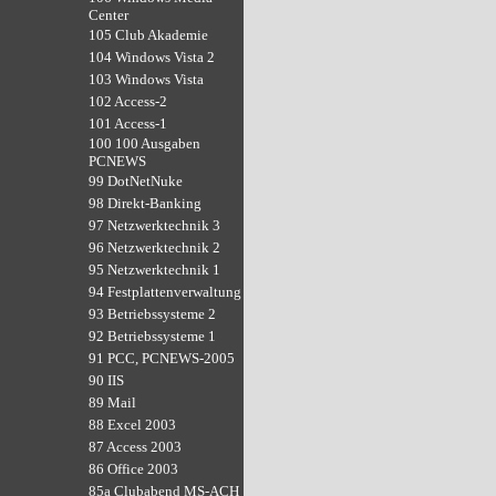
Center
105 Club Akademie
104 Windows Vista 2
103 Windows Vista
102 Access-2
101 Access-1
100 100 Ausgaben
PCNEWS
99 DotNetNuke
98 Direkt-Banking
97 Netzwerktechnik 3
96 Netzwerktechnik 2
95 Netzwerktechnik 1
94 Festplattenverwaltung
93 Betriebssysteme 2
92 Betriebssysteme 1
91 PCC, PCNEWS-2005
90 IIS
89 Mail
88 Excel 2003
87 Access 2003
86 Office 2003
85a Clubabend MS-ACH