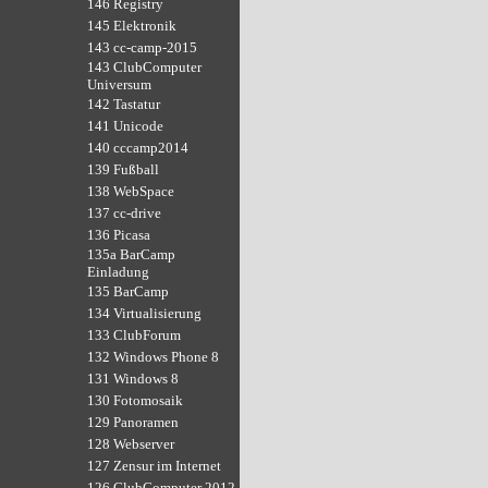
146 Registry
145 Elektronik
143 cc-camp-2015
143 ClubComputer
Universum
142 Tastatur
141 Unicode
140 cccamp2014
139 Fußball
138 WebSpace
137 cc-drive
136 Picasa
135a BarCamp
Einladung
135 BarCamp
134 Virtualisierung
133 ClubForum
132 Windows Phone 8
131 Windows 8
130 Fotomosaik
129 Panoramen
128 Webserver
127 Zensur im Internet
126 ClubComputer 2012