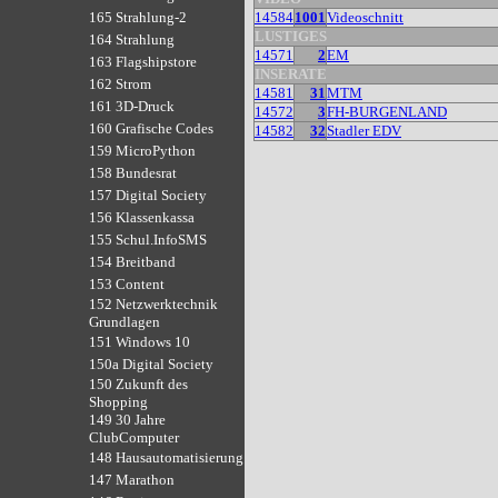
14584
1001
Videoschnitt
165 Strahlung-2
LUSTIGES
164 Strahlung
14571
2
EM
163 Flagshipstore
INSERATE
162 Strom
14581
31
MTM
161 3D-Druck
14572
3
FH-BURGENLAND
160 Grafische Codes
14582
32
Stadler EDV
159 MicroPython
158 Bundesrat
157 Digital Society
156 Klassenkassa
155 Schul.InfoSMS
154 Breitband
153 Content
152 Netzwerktechnik
Grundlagen
151 Windows 10
150a Digital Society
150 Zukunft des
Shopping
149 30 Jahre
ClubComputer
148 Hausautomatisierung
147 Marathon