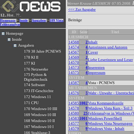
Werner Krause
LIESMICH
07.05.2008
<<< Zur Ausgabe
12..
Hist..
??..
Beiträge
>
>
>
Homepage
Inside
Ausgaben
109 Vista
Fehleranalyse
ID
Seite
Titel
Homepage
LIESMICH
Inside
14568
2
Inhalt
Ausgaben
14574
4
Autorinnen und Autoren
179 38 Jahre PCNEWS
14567
1
Cover
14569
2
178 KI II
Liebe Leserinnen und Leser
14570
2
177 KI
14573
4
Inserenten
176 Netzwerke
14575
4
Impressum
175 Python &
SYSTEM
Digitaltechnik
14587
4
Vista - PCNEWS
174 Software
METATHEMEN
173 IT-Geschichte
14576
5
Wahr - Unwahr – Unentsche
172 Windows 11
SYSTEM
171 CPU
14585
1002
Vista Kommandozeile
14578
9
Windows Vista Kurs - Teil 3
170 Windows-10 IIII
14580
25
Fehleranalyse in Windows (V
169 Windows-10 III
14583
1001
Windows PowerShell
168 Windows-10 II
14577
6
Windows Vista Neuerungen
167 Windows-10 I
14579
9
Windows Vista - Inhalt
166 Strahlung-3
VIDEO