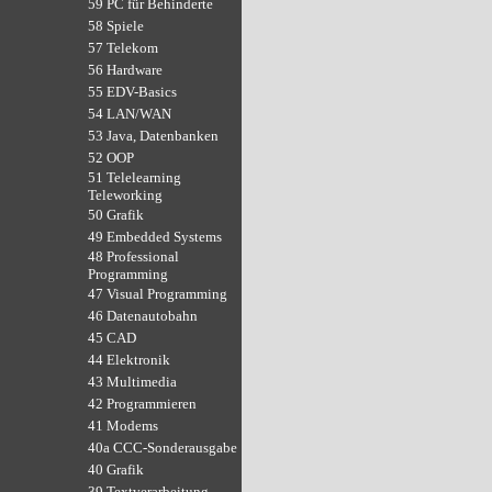
59 PC für Behinderte
58 Spiele
57 Telekom
56 Hardware
55 EDV-Basics
54 LAN/WAN
53 Java, Datenbanken
52 OOP
51 Telelearning
Teleworking
50 Grafik
49 Embedded Systems
48 Professional
Programming
47 Visual Programming
46 Datenautobahn
45 CAD
44 Elektronik
43 Multimedia
42 Programmieren
41 Modems
40a CCC-Sonderausgabe
40 Grafik
39 Textverarbeitung