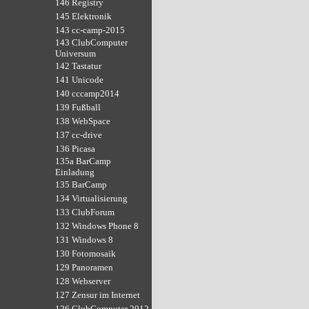
146 Registry
145 Elektronik
143 cc-camp-2015
143 ClubComputer
Universum
142 Tastatur
141 Unicode
140 cccamp2014
139 Fußball
138 WebSpace
137 cc-drive
136 Picasa
135a BarCamp
Einladung
135 BarCamp
134 Virtualisierung
133 ClubForum
132 Windows Phone 8
131 Windows 8
130 Fotomosaik
129 Panoramen
128 Webserver
127 Zensur im Internet
126 ClubComputer 2012