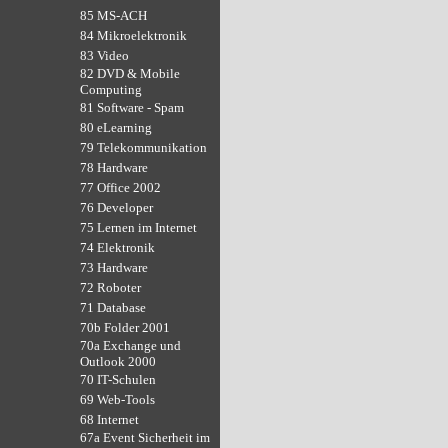
85 MS-ACH
84 Mikroelektronik
83 Video
82 DVD & Mobile
Computing
81 Software - Spam
80 eLearning
79 Telekommunikation
78 Hardware
77 Office 2002
76 Developer
75 Lernen im Internet
74 Elektronik
73 Hardware
72 Roboter
71 Database
70b Folder 2001
70a Exchange und
Outlook 2000
70 IT-Schulen
69 Web-Tools
68 Internet
67a Event Sicherheit im