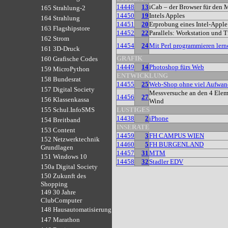
14448
13
iCab – der Browser für den 
165 Strahlung-2
14450
19
Intels Apples
164 Strahlung
14451
20
Erprobung eines Intel-Appl
163 Flagshipstore
14452
22
Parallels: Workstation und 
162 Strom
14454
24
Mit Perl programmieren lern
161 3D-Druck
GRAFIK
160 Grafische Codes
14449
14
Photoshop fürs Web
159 MicroPython
ENTWICKLUNG
158 Bundesrat
14455
25
Web-Shop ohne viel Aufwan
157 Digital Society
Messversuche an den 4 Elem
14456
27
156 Klassenkassa
Wind
LUSTIGES
155 Schul.InfoSMS
14438
2
iPhone
154 Breitband
INSERATE
153 Content
14459
3
FH CAMPUS WIEN
152 Netzwerktechnik
14460
5
FH BURGENLAND
Grundlagen
14457
31
MTM
151 Windows 10
14458
32
Stadler EDV
150a Digital Society
150 Zukunft des
Shopping
149 30 Jahre
ClubComputer
148 Hausautomatisierung
147 Marathon