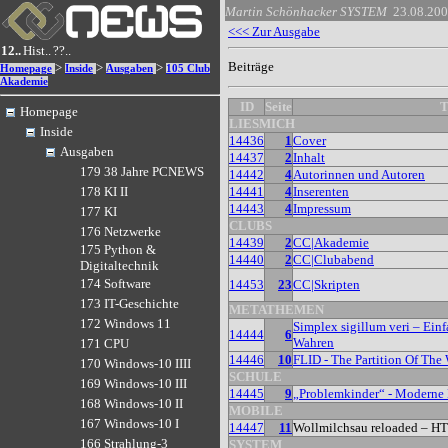
Martin Schönhacker
SYSTEM
23.08.20
<<< Zur Ausgabe
12..
Hist..
??..
Beiträge
>
>
>
Homepage
Inside
Ausgaben
105 Club
Akademie
ID
Seite
T
Homepage
LIESMICH
Inside
14436
1
Cover
Ausgaben
14437
2
Inhalt
179 38 Jahre PCNEWS
14442
4
Autorinnen und Autoren
14441
4
Inserenten
178 KI II
14443
4
Impressum
177 KI
CLUBS
176 Netzwerke
14439
2
CC|Akademie
175 Python &
14440
2
CC|Clubabend
Digitaltechnik
174 Software
14453
23
CC|Skripten
173 IT-Geschichte
METATHEMEN
172 Windows 11
Simplex sigillum veri – Einfa
14444
6
Wahren
171 CPU
14446
10
FLID - The Partition Of The
170 Windows-10 IIII
SCHULE
169 Windows-10 III
14445
9
„Problemkinder“ - Moderne
168 Windows-10 II
MOBILE
167 Windows-10 I
14447
11
Wollmilchsau reloaded – H
166 Strahlung-3
SYSTEM