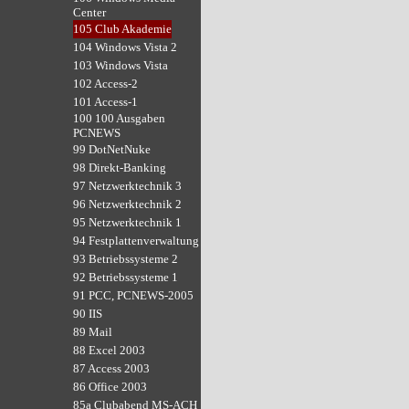
Center
105 Club Akademie
104 Windows Vista 2
103 Windows Vista
102 Access-2
101 Access-1
100 100 Ausgaben
PCNEWS
99 DotNetNuke
98 Direkt-Banking
97 Netzwerktechnik 3
96 Netzwerktechnik 2
95 Netzwerktechnik 1
94 Festplattenverwaltung
93 Betriebssysteme 2
92 Betriebssysteme 1
91 PCC, PCNEWS-2005
90 IIS
89 Mail
88 Excel 2003
87 Access 2003
86 Office 2003
85a Clubabend MS-ACH