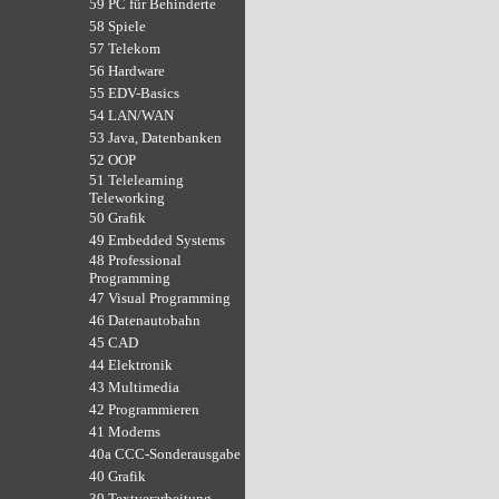
59 PC für Behinderte
58 Spiele
57 Telekom
56 Hardware
55 EDV-Basics
54 LAN/WAN
53 Java, Datenbanken
52 OOP
51 Telelearning
Teleworking
50 Grafik
49 Embedded Systems
48 Professional
Programming
47 Visual Programming
46 Datenautobahn
45 CAD
44 Elektronik
43 Multimedia
42 Programmieren
41 Modems
40a CCC-Sonderausgabe
40 Grafik
39 Textverarbeitung