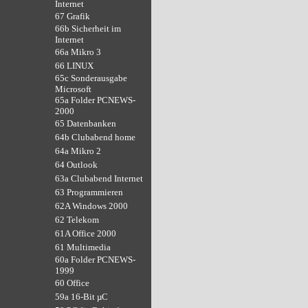
Internet
67 Grafik
66b Sicherheit im
Internet
66a Mikro 3
66 LINUX
65c Sonderausgabe
Microsoft
65a Folder PCNEWS-
2000
65 Datenbanken
64b Clubabend home
64a Mikro 2
64 Outlook
63a Clubabend Internet
63 Programmieren
62A Windows 2000
62 Telekom
61A Office 2000
61 Multimedia
60a Folder PCNEWS-
1999
60 Office
59a 16-Bit µC