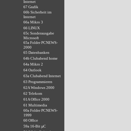
Internet
67 Grafik
66b Sicherheit im
Internet
66a Mikro 3
66 LINUX
65c Sonderausgabe
Microsoft
65a Folder PCNEWS-
2000
65 Datenbanken
64b Clubabend home
64a Mikro 2
64 Outlook
63a Clubabend Internet
63 Programmieren
62A Windows 2000
62 Telekom
61A Office 2000
61 Multimedia
60a Folder PCNEWS-
1999
60 Office
59a 16-Bit µC