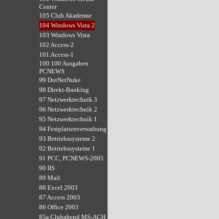
Center
105 Club Akademie
104 Windows Vista 2
103 Windows Vista
102 Access-2
101 Access-1
100 100 Ausgaben
PCNEWS
99 DotNetNuke
98 Direkt-Banking
97 Netzwerktechnik 3
96 Netzwerktechnik 2
95 Netzwerktechnik 1
94 Festplattenverwaltung
93 Betriebssysteme 2
92 Betriebssysteme 1
91 PCC, PCNEWS-2005
90 IIS
89 Mail
88 Excel 2003
87 Access 2003
86 Office 2003
85a Clubabend MS-ACH