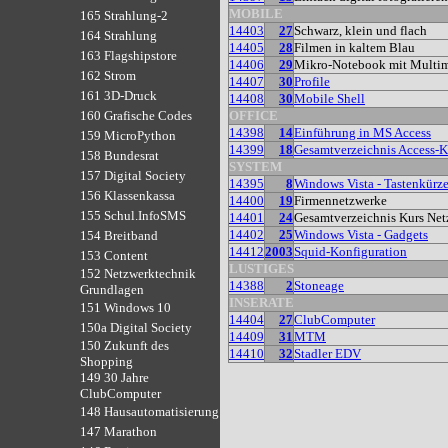
MOBILE
165 Strahlung-2
14403
27
Schwarz, klein und flach
164 Strahlung
14405
28
Filmen in kaltem Blau
163 Flagshipstore
14406
29
Mikro-Notebook mit Multi
162 Strom
14407
30
Profile
161 3D-Druck
14408
30
Mobile Shell
OFFICE
160 Grafische Codes
14398
14
Einführung in MS Access
159 MicroPython
14399
18
Gesamtverzeichnis Access-K
158 Bundesrat
SYSTEM
157 Digital Society
14395
8
Windows Vista - Tastenkürze
156 Klassenkassa
14400
19
Firmennetzwerke
155 Schul.InfoSMS
14401
24
Gesamtverzeichnis Kurs Net
14402
25
Windows Vista - Gadgets
154 Breitband
14412
2003
Squid-Konfiguration
153 Content
LUSTIGES
152 Netzwerktechnik
14388
2
Stoneage
Grundlagen
INSERATE
151 Windows 10
14404
27
ClubComputer
150a Digital Society
14409
31
MTM
150 Zukunft des
14410
32
Stadler EDV
Shopping
149 30 Jahre
ClubComputer
148 Hausautomatisierung
147 Marathon