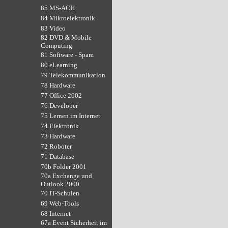
85 MS-ACH
84 Mikroelektronik
83 Video
82 DVD & Mobile
Computing
81 Software - Spam
80 eLearning
79 Telekommunikation
78 Hardware
77 Office 2002
76 Developer
75 Lernen im Internet
74 Elektronik
73 Hardware
72 Roboter
71 Database
70b Folder 2001
70a Exchange und
Outlook 2000
70 IT-Schulen
69 Web-Tools
68 Internet
67a Event Sicherheit im