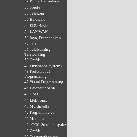
59 PC für Behinderte
58 Spiele
57 Telekom
56 Hardware
55 EDV-Basics
54 LAN/WAN
53 Java, Datenbanken
52 OOP
51 Telelearning
Teleworking
50 Grafik
49 Embedded Systems
48 Professional
Programming
47 Visual Programming
46 Datenautobahn
45 CAD
44 Elektronik
43 Multimedia
42 Programmieren
41 Modems
40a CCC-Sonderausgabe
40 Grafik
39 Textverarbeitung