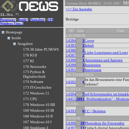
Mi
Corinna Heyn
MOBILE
23.05.2007
<<< Zur Ausgabe
12..
Hist..
??..
Beiträge
>
>
>
Homepage
Inside
Ausgaben
104
Windows Vista 2
ID
Seite
Titel
Homepage
LIESMICH
Inside
14384
1
Cover
Ausgaben
14385
2
Inhalt
179 38 Jahre PCNEWS
14386
2
Liebe Leserinnen und Leser
14387
2
178 KI II
14390
3
Autorinnen und Autoren
177 KI
14389
3
Inserenten
176 Netzwerke
14391
3
Impressum
175 Python &
METATHEMEN
Digitaltechnik
Ist das Bewusstsein eine Fu
174 Software
14392
4
Gehirns?
173 IT-Geschichte
SCHULE
172 Windows 11
14394
7
esf-Schwerpunkte im bmukk
14411
2001
„Problemkindern“ - Modern
171 CPU
CLUBS
170 Windows-10 IIII
169 Windows-10 III
14393
6
CC | Skripten
168 Windows-10 II
GRAFIK
167 Windows-10 I
14396
10
Photoshop für Fotografen
166 Strahlung-3
14397
13
Einfach digital fotografieren