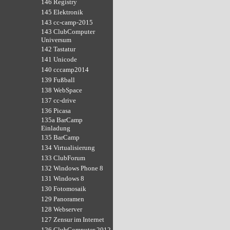
146 Registry
145 Elektronik
143 cc-camp-2015
143 ClubComputer
Universum
142 Tastatur
141 Unicode
140 cccamp2014
139 Fußball
138 WebSpace
137 cc-drive
136 Picasa
135a BarCamp
Einladung
135 BarCamp
134 Virtualisierung
133 ClubForum
132 Windows Phone 8
131 Windows 8
130 Fotomosaik
129 Panoramen
128 Webserver
127 Zensur im Internet
126 ClubComputer 2012