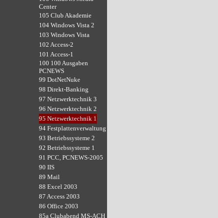
Center
105 Club Akademie
104 Windows Vista 2
103 Windows Vista
102 Access-2
101 Access-1
100 100 Ausgaben
PCNEWS
99 DotNetNuke
98 Direkt-Banking
97 Netzwerktechnik 3
96 Netzwerktechnik 2
95 Netzwerktechnik 1
94 Festplattenverwaltung
93 Betriebssysteme 2
92 Betriebssysteme 1
91 PCC, PCNEWS-2005
90 IIS
89 Mail
88 Excel 2003
87 Access 2003
86 Office 2003
85a Clubabend MS-ACH