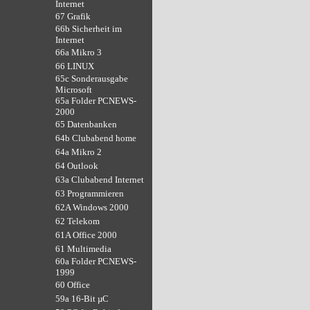
Internet
67 Grafik
66b Sicherheit im
Internet
66a Mikro 3
66 LINUX
65c Sonderausgabe
Microsoft
65a Folder PCNEWS-
2000
65 Datenbanken
64b Clubabend home
64a Mikro 2
64 Outlook
63a Clubabend Internet
63 Programmieren
62A Windows 2000
62 Telekom
61A Office 2000
61 Multimedia
60a Folder PCNEWS-
1999
60 Office
59a 16-Bit µC