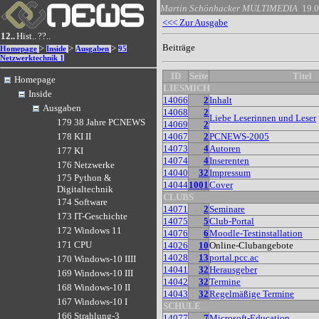
Martin Schönhacker
MULTIMEDIA
19.
<<< Zur Ausgabe
12..
Hist..
??..
Beiträge
>
>
>
Homepage
Inside
Ausgaben
95
Netzwerktechnik 1
ID
Seite
Titel
Homepage
LIESMICH
Inside
14066
2
Inhalt
Ausgaben
14068
2
Liebe Leserinnen und Leser
179 38 Jahre PCNEWS
14069
2
14067
2
PCNEWS-2005
178 KI II
14073
4
Autoren
177 KI
14074
4
Inserenten
176 Netzwerke
14040
32
Impressum
175 Python &
14044
1001
Cover
Digitaltechnik
CLUBS
174 Software
14071
2
Seminare
173 IT-Geschichte
14075
5
Club-Portal
172 Windows 11
14076
6
Moodle-Testinstallation
171 CPU
14026
10
Online-Clubangebote
14028
13
portal.pcc.ac
170 Windows-10 IIII
14041
32
Herausgeber
169 Windows-10 III
14042
32
Termine
168 Windows-10 II
14043
32
Regelmäßige Termine
167 Windows-10 I
SCHULE
166 Strahlung-3
14077
7
Microsoft-Education