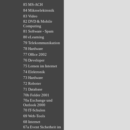
85 MS-ACH
84 Mikroelektronik
83 Video
82 DVD & Mobile
Computing
81 Software - Spam
80 eLearning
79 Telekommunikation
78 Hardware
77 Office 2002
76 Developer
75 Lernen im Internet
74 Elektronik
73 Hardware
72 Roboter
71 Database
70b Folder 2001
70a Exchange und
Outlook 2000
70 IT-Schulen
69 Web-Tools
68 Internet
67a Event Sicherheit im