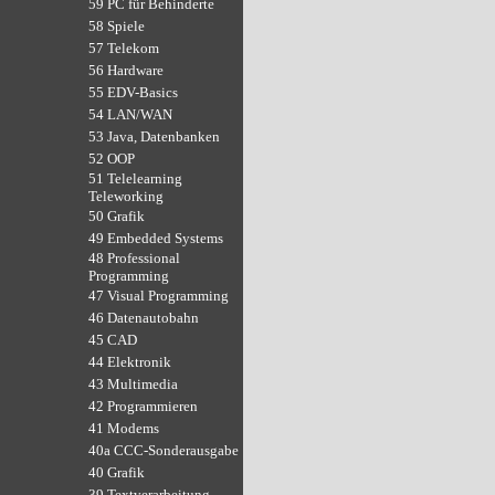
59 PC für Behinderte
58 Spiele
57 Telekom
56 Hardware
55 EDV-Basics
54 LAN/WAN
53 Java, Datenbanken
52 OOP
51 Telelearning
Teleworking
50 Grafik
49 Embedded Systems
48 Professional
Programming
47 Visual Programming
46 Datenautobahn
45 CAD
44 Elektronik
43 Multimedia
42 Programmieren
41 Modems
40a CCC-Sonderausgabe
40 Grafik
39 Textverarbeitung