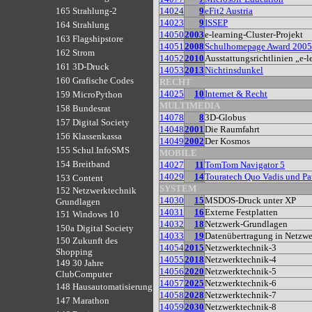
14024
9
eFit2 Austria
165 Strahlung-2
14023
9
ISSEP
164 Strahlung
14050
2003
e-learning-Cluster-Projekt
163 Flagshipstore
14051
2008
Schulhomepage Award 2005
162 Strom
14052
2010
Ausstattungsrichtlinien „e-
161 3D-Druck
14053
2013
Nichtinsdunkel
160 Grafische Codes
RECHT
14025
10
Internet & Recht
159 MicroPython
MULTIMEDIA
158 Bundesrat
14078
8
3D-Globus
157 Digital Society
14048
2001
Die Raumfahrt
156 Klassenkassa
14049
2002
Der Kosmos
155 Schul.InfoSMS
MOBILE
154 Breitband
14027
11
TomTom Navigator 5
14029
14
Touratech Quo Vadis und P
153 Content
SYSTEM
152 Netzwerktechnik
14030
15
MSDOS-Druck unter XP
Grundlagen
14031
16
Externe Festplatten
151 Windows 10
14032
18
Netzwerk-Grundlagen
150a Digital Society
14033
19
Datenübertragung in Netzw
150 Zukunft des
14054
2015
Netzwerktechnik-3
Shopping
14055
2018
Netzwerktechnik-4
149 30 Jahre
14056
2020
Netzwerktechnik-5
ClubComputer
14057
2025
Netzwerktechnik-6
148 Hausautomatisierung
14058
2028
Netzwerktechnik-7
147 Marathon
14059
2030
Netzwerktechnik-8