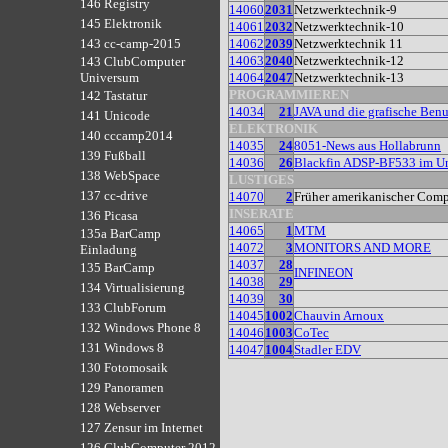
146 Registry
14060
2031
Netzwerktechnik-9
145 Elektronik
14061
2032
Netzwerktechnik-10
14062
2039
Netzwerktechnik 11
143 cc-camp-2015
14063
2040
Netzwerktechnik-12
143 ClubComputer
14064
2047
Netzwerktechnik-13
Universum
PROGRAMMIEREN
142 Tastatur
14034
21
JAVA und die grafische Benu
141 Unicode
ELEKTRONIK
140 cccamp2014
14035
24
8051-News aus Hollabrunn
139 Fußball
14036
26
Blackfin ADSP-BF533 im Un
138 WebSpace
LUSTIGES
137 cc-drive
14070
2
Früher amerikanischer Compu
INSERATE
136 Picasa
14065
1
MTM
135a BarCamp
14072
3
MONITORS AND MORE
Einladung
14037
28
135 BarCamp
INFINEON
14038
29
134 Virtualisierung
14039
30
133 ClubForum
14045
1002
Chauvin Arnoux
132 Windows Phone 8
14046
1003
CoTec
131 Windows 8
14047
1004
Stadler EDV
130 Fotomosaik
129 Panoramen
128 Webserver
127 Zensur im Internet
126 ClubComputer 2012