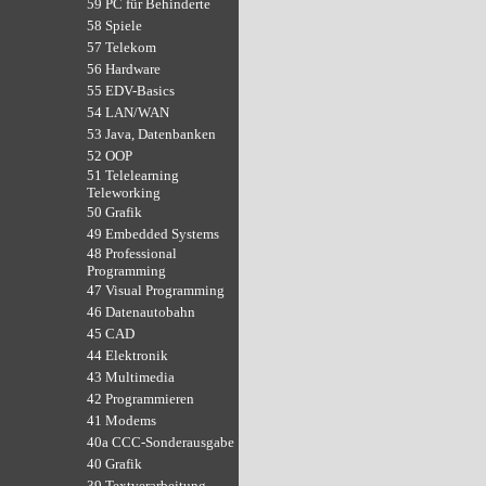
59 PC für Behinderte
58 Spiele
57 Telekom
56 Hardware
55 EDV-Basics
54 LAN/WAN
53 Java, Datenbanken
52 OOP
51 Telelearning
Teleworking
50 Grafik
49 Embedded Systems
48 Professional
Programming
47 Visual Programming
46 Datenautobahn
45 CAD
44 Elektronik
43 Multimedia
42 Programmieren
41 Modems
40a CCC-Sonderausgabe
40 Grafik
39 Textverarbeitung