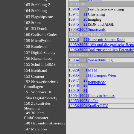
SYSTEM
165 Strahlung-2
13940
5
Festplattenverwaltung
164 Strahlung
13941
11
Clustering
163 Flagshipstore
13944
20
Imaging
162 Strom
13945
22
ISDN und ADSL
161 3D-Druck
13958
2004
Smartcards
PROGRAMMIEREN
160 Grafische Codes
13946
27
Kurse mit Source-Kode
159 MicroPython
13959
2006
JAVA und die grafische Benu
158 Bundesrat
13960
2009
Tool zur schnellen Daten
157 Digital Society
LUSTIGES
156 Klassenkassa
13934
2
Wasserkühlung
155 Schul.InfoSMS
INSERATE
13929
1
MTM
154 Breitband
13935
3
FH Campus Wien
153 Content
13947
28
152 Netzwerktechnik
INFINEON
13948
29
Grundlagen
13949
31
151 Windows 10
13954
1002
Chauvin Arnoux
150a Digital Society
13955
1003
CoTec
150 Zukunft des
13956
1004
Stadler EDV
Shopping
149 30 Jahre
ClubComputer
148 Hausautomatisierung
147 Marathon