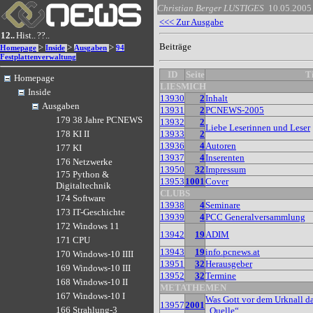
Christian Berger
LUSTIGES
10.05.2005
<<< Zur Ausgabe
12..
Hist..
??..
Beiträge
>
>
>
Homepage
Inside
Ausgaben
94
Festplattenverwaltung
ID
Seite
Ti
Homepage
LIESMICH
Inside
13930
2
Inhalt
Ausgaben
13931
2
PCNEWS-2005
179 38 Jahre PCNEWS
13932
2
Liebe Leserinnen und Leser
13933
2
178 KI II
13936
4
Autoren
177 KI
13937
4
Inserenten
176 Netzwerke
13950
32
Impressum
175 Python &
13953
1001
Cover
Digitaltechnik
CLUBS
174 Software
13938
4
Seminare
173 IT-Geschichte
13939
4
PCC Generalversammlung
172 Windows 11
13942
19
ADIM
171 CPU
13943
19
info.pcnews.at
170 Windows-10 IIII
13951
32
Herausgeber
169 Windows-10 III
13952
32
Termine
168 Windows-10 II
METATHEMEN
167 Windows-10 I
Was Gott vor dem Urknall da
13957
2001
166 Strahlung-3
„Quelle“