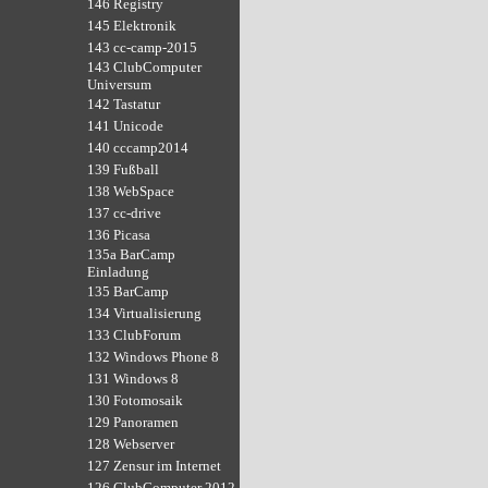
146 Registry
145 Elektronik
143 cc-camp-2015
143 ClubComputer
Universum
142 Tastatur
141 Unicode
140 cccamp2014
139 Fußball
138 WebSpace
137 cc-drive
136 Picasa
135a BarCamp
Einladung
135 BarCamp
134 Virtualisierung
133 ClubForum
132 Windows Phone 8
131 Windows 8
130 Fotomosaik
129 Panoramen
128 Webserver
127 Zensur im Internet
126 ClubComputer 2012