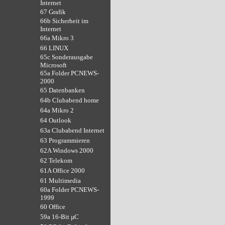
Internet
67 Grafik
66b Sicherheit im
Internet
66a Mikro 3
66 LINUX
65c Sonderausgabe
Microsoft
65a Folder PCNEWS-
2000
65 Datenbanken
64b Clubabend home
64a Mikro 2
64 Outlook
63a Clubabend Internet
63 Programmieren
62A Windows 2000
62 Telekom
61A Office 2000
61 Multimedia
60a Folder PCNEWS-
1999
60 Office
59a 16-Bit µC