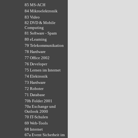
85 MS-ACH
84 Mikroelektronik
83 Video
82 DVD & Mobile
Computing
81 Software - Spam
80 eLearning
79 Telekommunikation
78 Hardware
77 Office 2002
76 Developer
75 Lernen im Internet
74 Elektronik
73 Hardware
72 Roboter
71 Database
70b Folder 2001
70a Exchange und
Outlook 2000
70 IT-Schulen
69 Web-Tools
68 Internet
67a Event Sicherheit im