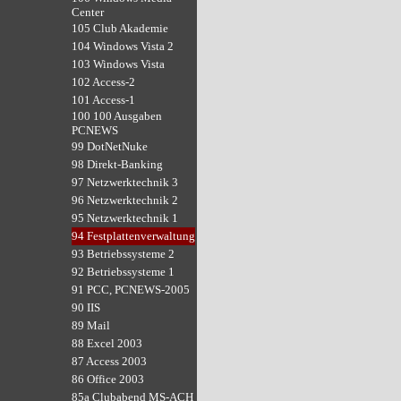
Center
105 Club Akademie
104 Windows Vista 2
103 Windows Vista
102 Access-2
101 Access-1
100 100 Ausgaben
PCNEWS
99 DotNetNuke
98 Direkt-Banking
97 Netzwerktechnik 3
96 Netzwerktechnik 2
95 Netzwerktechnik 1
94 Festplattenverwaltung
93 Betriebssysteme 2
92 Betriebssysteme 1
91 PCC, PCNEWS-2005
90 IIS
89 Mail
88 Excel 2003
87 Access 2003
86 Office 2003
85a Clubabend MS-ACH