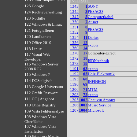
INSERATE
125 Google+
1343
1
SONY
1345
3
PESACO
124 Rechteverwaltung
1347
5
Computerkabel
123 Notfälle
1350
7
At-net
122 Windows & Linux
1351
8
PESACO
121 Fotografieren
1352
9
120 Landkarten
1354
11
Darius
1356
12
119 Office 2010
excon
1360
14
118 Linux
1370
17
Computer-Direct
117 Visual Web
1372
18
Developer
ISDNtechnik
1373
19
116 Windows Server
1191
63
excon
2008 RC2
1192
65
Holz-Elektronik
115 Windows 7
1195
68
114 DOStalgisch
INFINEON
1196
69
113 Google Universum
1200
71
MTM
112 Grafik-Passwort
1203
72
excon
111 CC | Angebot
1205
1002
Chauvin Arnoux
1206
1003
Music Service
110 Ohne Registry
1207
1004
Microsoft
109 Vista Fehleranalyse
108 Windows Vista
Oberfläche
107 Windows Vista
Installation
106 Windows Media