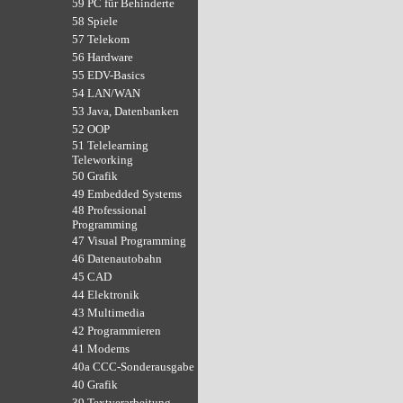
59 PC für Behinderte
58 Spiele
57 Telekom
56 Hardware
55 EDV-Basics
54 LAN/WAN
53 Java, Datenbanken
52 OOP
51 Telelearning
Teleworking
50 Grafik
49 Embedded Systems
48 Professional
Programming
47 Visual Programming
46 Datenautobahn
45 CAD
44 Elektronik
43 Multimedia
42 Programmieren
41 Modems
40a CCC-Sonderausgabe
40 Grafik
39 Textverarbeitung