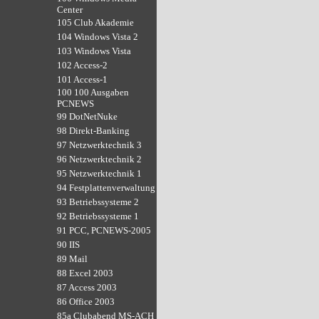
Center
105 Club Akademie
104 Windows Vista 2
103 Windows Vista
102 Access-2
101 Access-1
100 100 Ausgaben
PCNEWS
99 DotNetNuke
98 Direkt-Banking
97 Netzwerktechnik 3
96 Netzwerktechnik 2
95 Netzwerktechnik 1
94 Festplattenverwaltung
93 Betriebssysteme 2
92 Betriebssysteme 1
91 PCC, PCNEWS-2005
90 IIS
89 Mail
88 Excel 2003
87 Access 2003
86 Office 2003
85a Clubabend MS-ACH