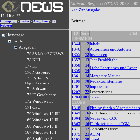
Christian Berger
LUSTIGES
20.03.2001
<<< Zur Ausgabe
12..
Hist..
??..
Beiträge
>
>
>
Homepage
Inside
Ausgaben
72
Roboter
ID
Seite
Titel
Homepage
LIESMICH
Inside
1344
2
Inhalt
Ausgaben
1346
4
Autorinnen und Autoren
179 38 Jahre PCNEWS
1355
12
Inserenten
1357
13
TechFreakNight
178 KI II
1358
14
177 KI
Liebe Leserinnen und Leser
1359
14
176 Netzwerke
1361
14
Margarete Maurer
175 Python &
1199
70
Redaktionstermine
Digitaltechnik
1201
72
Impressum
174 Software
1202
72
Leserservices
173 IT-Geschichte
1204
1001
Cover
172 Windows 11
CLUBS
171 CPU
1348
6
Ehrung für den Vizepräside
1349
6
Einladung zur Generalvers
170 Windows-10 IIII
1364
16
Neues vom CCC
169 Windows-10 III
1365
16
IT-Aktivitäten am TGM
168 Windows-10 II
1371
17
Computer-Direct
167 Windows-10 I
1375
21
ADIM
166 Strahlung-3
1197
70
Termine