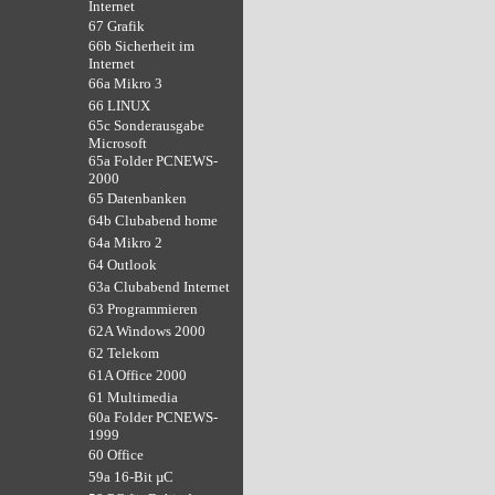
Internet
67 Grafik
66b Sicherheit im
Internet
66a Mikro 3
66 LINUX
65c Sonderausgabe
Microsoft
65a Folder PCNEWS-
2000
65 Datenbanken
64b Clubabend home
64a Mikro 2
64 Outlook
63a Clubabend Internet
63 Programmieren
62A Windows 2000
62 Telekom
61A Office 2000
61 Multimedia
60a Folder PCNEWS-
1999
60 Office
59a 16-Bit µC