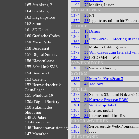
1198
70
Mailing-Listen
165 Strahlung-2
METATHEMEN
164 Strahlung
1374
20
FIT
163 Flagshipstore
1376
23
Ingenieurstudium für Frauen
162 Strom
SCHULE
161 3D-Druck
1353
10
Darius
160 Grafische Codes
1362
15
First AINAC - Meeting in Inn
1363
15
159 MicroPython
1377
25
Mobiles Bildungswesen
158 Bundesrat
1379
33
Vom Chaos zum interaktiven 
157 Digital Society
1385
38
LEGO Meine Welt
156 Klassenkassa
ANWENDUNGEN
155 Schul.InfoSMS
1386
39
Steuererklärung
154 Breitband
SYSTEM
1387
40
McAfee VirusScan 5
153 Content
1389
42
Toolbox
152 Netzwerktechnik
MOBILE
Grundlagen
1378
32
Siemens S35i und Nokia 621
151 Windows 10
1380
34
Kurztest Ericsson R380
150a Digital Society
1381
35
Workshop Tabelle
150 Zukunft des
1383
36
Internet mobil
Shopping
1384
37
Internet mobil im Test
149 30 Jahre
PROGRAMMIEREN
ClubComputer
1390
43
Serverseitige Web-Programmi
148 Hausautomatisierung
1392
46
Java
147 Marathon
ELEKTRONIK