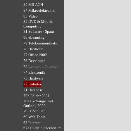
85 MS-ACH
84 Mikroelektronik
83 Video
82 DVD & Mobile
Computing
81 Software - Spam
80 eLearning
79 Telekommunikation
78 Hardware
77 Office 2002
76 Developer
75 Lernen im Internet
74 Elektronik
73 Hardware
72 Roboter
71 Database
70b Folder 2001
70a Exchange und
Outlook 2000
70 IT-Schulen
69 Web-Tools
68 Internet
67a Event Sicherheit im