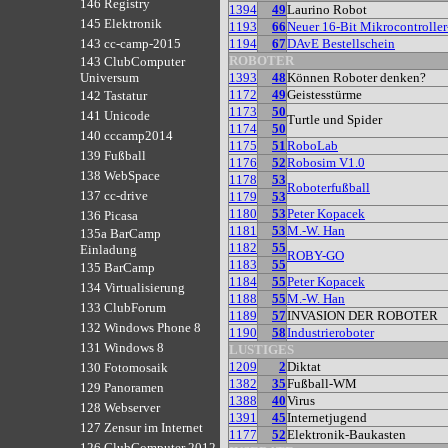
146 Registry
1394
49
Laurino Robot
145 Elektronik
1193
66
Neuer 16-Bit Mikrocontrolle
1194
67
DAvE Bestellschein
143 cc-camp-2015
ROBOTER
143 ClubComputer
1393
48
Können Roboter denken?
Universum
1172
49
Geistesstürme
142 Tastatur
1173
50
141 Unicode
Turtle und Spider
1174
50
140 cccamp2014
1175
51
RoboLab
139 Fußball
1176
52
Robosim V1.0
138 WebSpace
1178
53
Roboterfußball
137 cc-drive
1179
53
1180
53
Peter Kopacek
136 Picasa
1181
53
M.-W. Han
135a BarCamp
1182
55
Einladung
ROBY-GO
1183
55
135 BarCamp
1184
55
Peter Kopacek
134 Virtualisierung
1188
55
M.-W. Han
133 ClubForum
1189
57
INVASION DER ROBOTER
132 Windows Phone 8
1190
58
Industrieroboter
131 Windows 8
LUSTIGES
1209
2
Diktat
130 Fotomosaik
1382
35
Fußball-WM
129 Panoramen
1388
40
Virus
128 Webserver
1391
45
Internetjugend
127 Zensur im Internet
1177
52
Elektronik-Baukasten
126 ClubComputer 2012