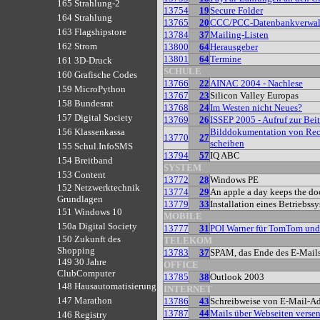
165 Strahlung-2
13754
19
Secure Folder
164 Strahlung
13765
20
CCC/PCC-Datenbankverwal
163 Flagshipstore
13784
37
Mailing-Listen
162 Strom
13800
64
Herausgeber
13801
64
Termine
161 3D-Druck
SCHULE
160 Grafische Codes
13766
22
AINAC 2004 - Nachlese
159 MicroPython
13767
23
Silicon Valley Europas
158 Bundesrat
13768
24
Im Westen nicht Neues?
157 Digital Society
13769
26
ISSEP 2005 - Aufruf zur Bei
Bilddokumentation von Rec
156 Klassenkassa
13770
27
scheiben
155 Schul.InfoSMS
13794
57
IQ ABC
154 Breitband
SYSTEM
153 Content
13772
28
Windows PE
152 Netzwerktechnik
13774
29
An apple a day keeps the do
Grundlagen
13779
33
Installation eines Betriebss
151 Windows 10
MOBILE
150a Digital Society
13777
31
POI Warner für TomTom un
150 Zukunft des
TELEKOM
Shopping
13783
37
SPAM, das Ende des E-Mail
149 30 Jahre
OFFICE
ClubComputer
13785
38
Outlook 2003
148 Hausautomatisierung
INTERNET
147 Marathon
13786
43
Schreibweise von E-Mail-Ad
13787
44
Mails über Webseiten verse
146 Registry