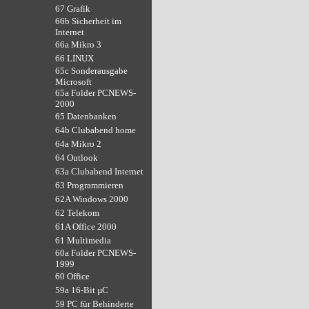
67 Grafik
66b Sicherheit im
Internet
66a Mikro 3
66 LINUX
65c Sonderausgabe
Microsoft
65a Folder PCNEWS-
2000
65 Datenbanken
64b Clubabend home
64a Mikro 2
64 Outlook
63a Clubabend Internet
63 Programmieren
62A Windows 2000
62 Telekom
61A Office 2000
61 Multimedia
60a Folder PCNEWS-
1999
60 Office
59a 16-Bit µC
59 PC für Behinderte