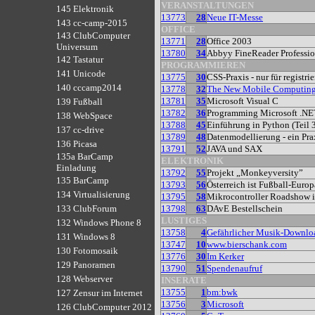
VERANSTALTUNGEN
145 Elektronik
13773
28
Neue IT-Messe
143 cc-camp-2015
OFFICE
143 ClubComputer
13771
28
Office 2003
Universum
13780
34
Abbyy FineReader Professio
142 Tastatur
PROGRAMMIEREN
141 Unicode
13775
30
CSS-Praxis - nur für registri
140 cccamp2014
13778
32
The New Mobile Computin
13781
35
Microsoft Visual C
139 Fußball
13782
36
Programming Microsoft .NE
138 WebSpace
13788
45
Einführung in Python (Teil 
137 cc-drive
13789
48
Datenmodellierung - ein Pra
136 Picasa
13791
52
JAVA und SAX
135a BarCamp
ELEKTRONIK
Einladung
13792
55
Projekt „Monkeyversity”
135 BarCamp
13793
56
Österreich ist Fußball-Europ
134 Virtualisierung
13795
58
Mikrocontroller Roadshow i
13798
63
DAvE Bestellschein
133 ClubForum
LUSTIGES
132 Windows Phone 8
13758
4
Gefährlicher Musik-Downlo
131 Windows 8
13747
10
www.bierschank.com
130 Fotomosaik
13776
30
Im Kerker
129 Panoramen
13790
51
Spendenaufruf
128 Webserver
INSERATE
13755
1
bm:bwk
127 Zensur im Internet
13756
3
Microsoft
126 ClubComputer 2012