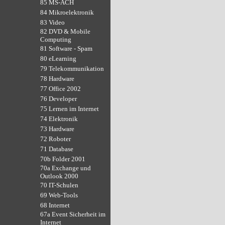
85 MS-ACH
84 Mikroelektronik
83 Video
82 DVD & Mobile
Computing
81 Software - Spam
80 eLearning
79 Telekommunikation
78 Hardware
77 Office 2002
76 Developer
75 Lernen im Internet
74 Elektronik
73 Hardware
72 Roboter
71 Database
70b Folder 2001
70a Exchange und
Outlook 2000
70 IT-Schulen
69 Web-Tools
68 Internet
67a Event Sicherheit im
Internet