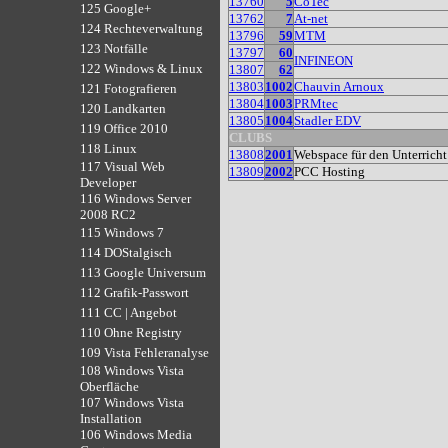
13760
5
CoTec
125 Google+
13762
7
At-net
124 Rechteverwaltung
13796
59
MTM
123 Notfälle
13797
60
INFINEON
122 Windows & Linux
13807
62
13803
1002
Chauvin Arnoux
121 Fotografieren
13804
1003
PRMtec
120 Landkarten
13805
1004
Stadler EDV
119 Office 2010
CLUBS
118 Linux
13808
2001
Webspace für den Unterrich
117 Visual Web
13809
2002
PCC Hosting
Developer
116 Windows Server
2008 RC2
115 Windows 7
114 DOStalgisch
113 Google Universum
112 Grafik-Passwort
111 CC | Angebot
110 Ohne Registry
109 Vista Fehleranalyse
108 Windows Vista
Oberfläche
107 Windows Vista
Installation
106 Windows Media