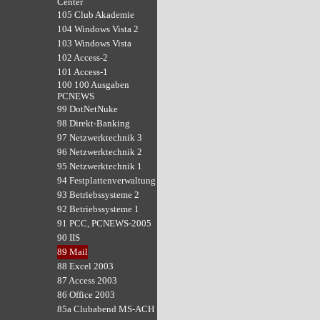
Center
105 Club Akademie
104 Windows Vista 2
103 Windows Vista
102 Access-2
101 Access-1
100 100 Ausgaben
PCNEWS
99 DotNetNuke
98 Direkt-Banking
97 Netzwerktechnik 3
96 Netzwerktechnik 2
95 Netzwerktechnik 1
94 Festplattenverwaltung
93 Betriebssysteme 2
92 Betriebssysteme 1
91 PCC, PCNEWS-2005
90 IIS
89 Mail
88 Excel 2003
87 Access 2003
86 Office 2003
85a Clubabend MS-ACH