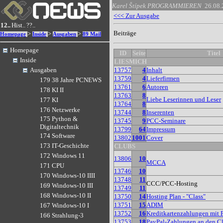
Karel Štípek
PROGRAMMIEREN
26.08
<<< Zur Ausgabe
12..
Hist..
??..
Beiträge
>
>
>
Homepage
Inside
Ausgaben
89 Mail
Homepage
ID
Seite
Titel
Inside
LIESMICH
13757
4
Inhalt
Ausgaben
13759
4
Lieferfirmen
179 38 Jahre PCNEWS
13761
6
Autoren
178 KI II
13763
8
Liebe Leserinnen und Leser
177 KI
13764
8
176 Netzwerke
13744
8
Inserenten
175 Python &
13745
9
PCC-Seminare
Digitaltechnik
13799
64
Impressum
174 Software
13802
1001
Cover
173 IT-Geschichte
CLUBS
172 Windows 11
13806
10
MCCA
171 CPU
13746
10
170 Windows-10 IIII
13748
11
CCC/PCC-Hosting
169 Windows-10 III
13749
11
168 Windows-10 II
13750
14
Hosting Plan - "Class"
13751
15
ADIM
167 Windows-10 I
13752
16
Kreditkartenzahlungen mit 
166 Strahlung-3
13753
18
PayPal-Zahlungen an den C