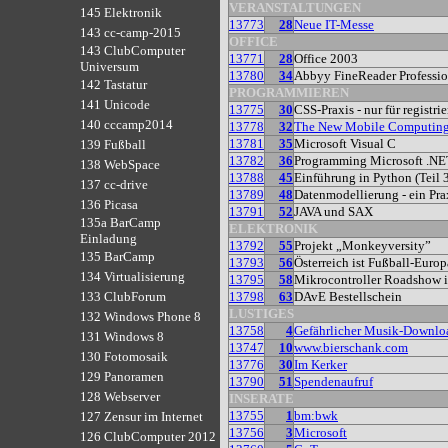
VERANSTALTUNGEN
145 Elektronik
13773
28
Neue IT-Messe
143 cc-camp-2015
OFFICE
143 ClubComputer
13771
28
Office 2003
Universum
13780
34
Abbyy FineReader Professio
142 Tastatur
PROGRAMMIEREN
141 Unicode
13775
30
CSS-Praxis - nur für registri
140 cccamp2014
13778
32
The New Mobile Computin
13781
35
Microsoft Visual C
139 Fußball
13782
36
Programming Microsoft .NE
138 WebSpace
13788
45
Einführung in Python (Teil 
137 cc-drive
13789
48
Datenmodellierung - ein Pra
136 Picasa
13791
52
JAVA und SAX
135a BarCamp
ELEKTRONIK
Einladung
13792
55
Projekt „Monkeyversity”
135 BarCamp
13793
56
Österreich ist Fußball-Europ
134 Virtualisierung
13795
58
Mikrocontroller Roadshow i
13798
63
DAvE Bestellschein
133 ClubForum
LUSTIGES
132 Windows Phone 8
13758
4
Gefährlicher Musik-Downlo
131 Windows 8
13747
10
www.bierschank.com
130 Fotomosaik
13776
30
Im Kerker
129 Panoramen
13790
51
Spendenaufruf
128 Webserver
INSERATE
13755
1
bm:bwk
127 Zensur im Internet
13756
3
Microsoft
126 ClubComputer 2012