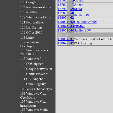
13760
5
CoTec
125 Google+
13762
7
At-net
124 Rechteverwaltung
13796
59
MTM
123 Notfälle
13797
60
INFINEON
122 Windows & Linux
13807
62
13803
1002
Chauvin Arnoux
121 Fotografieren
13804
1003
PRMtec
120 Landkarten
13805
1004
Stadler EDV
119 Office 2010
CLUBS
118 Linux
13808
2001
Webspace für den Unterrich
117 Visual Web
13809
2002
PCC Hosting
Developer
116 Windows Server
2008 RC2
115 Windows 7
114 DOStalgisch
113 Google Universum
112 Grafik-Passwort
111 CC | Angebot
110 Ohne Registry
109 Vista Fehleranalyse
108 Windows Vista
Oberfläche
107 Windows Vista
Installation
106 Windows Media