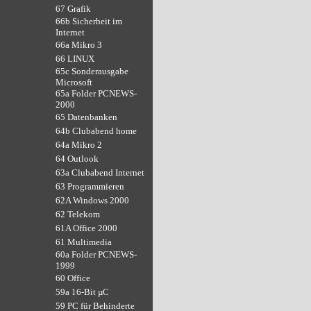
67 Grafik
66b Sicherheit im
Internet
66a Mikro 3
66 LINUX
65c Sonderausgabe
Microsoft
65a Folder PCNEWS-
2000
65 Datenbanken
64b Clubabend home
64a Mikro 2
64 Outlook
63a Clubabend Internet
63 Programmieren
62A Windows 2000
62 Telekom
61A Office 2000
61 Multimedia
60a Folder PCNEWS-
1999
60 Office
59a 16-Bit µC
59 PC für Behinderte