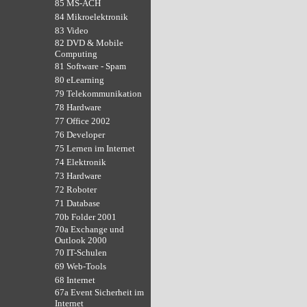
85 MS-ACH
84 Mikroelektronik
83 Video
82 DVD & Mobile
Computing
81 Software - Spam
80 eLearning
79 Telekommunikation
78 Hardware
77 Office 2002
76 Developer
75 Lernen im Internet
74 Elektronik
73 Hardware
72 Roboter
71 Database
70b Folder 2001
70a Exchange und
Outlook 2000
70 IT-Schulen
69 Web-Tools
68 Internet
67a Event Sicherheit im
Internet