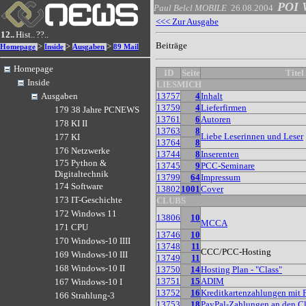
POI 
Paul Belcl
MOBILE
26.08.2004
<<< Zur Ausgabe
12..
Hist..
??..
Beiträge
>
>
>
Homepage
Inside
Ausgaben
89 Mail
Homepage
ID
Seite
Titel
Inside
LIESMICH
13757
4
Inhalt
Ausgaben
13759
4
Lieferfirmen
179 38 Jahre PCNEWS
13761
6
Autoren
178 KI II
13763
8
Liebe Leserinnen und Leser
177 KI
13764
8
176 Netzwerke
13744
8
Inserenten
175 Python &
13745
9
PCC-Seminare
Digitaltechnik
13799
64
Impressum
174 Software
13802
1001
Cover
173 IT-Geschichte
CLUBS
172 Windows 11
13806
10
MCCA
171 CPU
13746
10
170 Windows-10 IIII
13748
11
CCC/PCC-Hosting
169 Windows-10 III
13749
11
168 Windows-10 II
13750
14
Hosting Plan - "Class"
13751
15
ADIM
167 Windows-10 I
13752
16
Kreditkartenzahlungen mit 
166 Strahlung-3
13753
18
PayPal-Zahlungen an den C