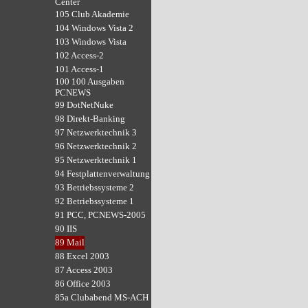
Center
105 Club Akademie
104 Windows Vista 2
103 Windows Vista
102 Access-2
101 Access-1
100 100 Ausgaben
PCNEWS
99 DotNetNuke
98 Direkt-Banking
97 Netzwerktechnik 3
96 Netzwerktechnik 2
95 Netzwerktechnik 1
94 Festplattenverwaltung
93 Betriebssysteme 2
92 Betriebssysteme 1
91 PCC, PCNEWS-2005
90 IIS
89 Mail
88 Excel 2003
87 Access 2003
86 Office 2003
85a Clubabend MS-ACH