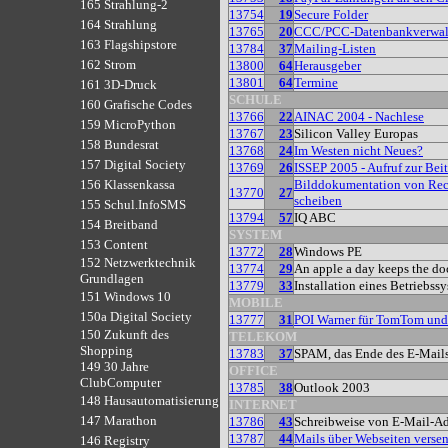
165 Strahlung-2
13754
19
Secure Folder
164 Strahlung
13765
20
CCC/PCC-Datenbankverwal
163 Flagshipstore
13784
37
Mailing-Listen
162 Strom
13800
64
Herausgeber
13801
64
Termine
161 3D-Druck
SCHULE
160 Grafische Codes
13766
22
AINAC 2004 - Nachlese
159 MicroPython
13767
23
Silicon Valley Europas
158 Bundesrat
13768
24
Im Westen nicht Neues?
157 Digital Society
13769
26
ISSEP 2005 - Aufruf zur Bei
Bilddokumentation von Rec
156 Klassenkassa
13770
27
scheiben
155 Schul.InfoSMS
13794
57
IQ ABC
154 Breitband
SYSTEM
153 Content
13772
28
Windows PE
152 Netzwerktechnik
13774
29
An apple a day keeps the do
Grundlagen
13779
33
Installation eines Betriebss
151 Windows 10
MOBILE
150a Digital Society
13777
31
POI Warner für TomTom un
150 Zukunft des
TELEKOM
Shopping
13783
37
SPAM, das Ende des E-Mail
149 30 Jahre
OFFICE
ClubComputer
13785
38
Outlook 2003
148 Hausautomatisierung
INTERNET
147 Marathon
13786
43
Schreibweise von E-Mail-Ad
13787
44
Mails über Webseiten verse
146 Registry