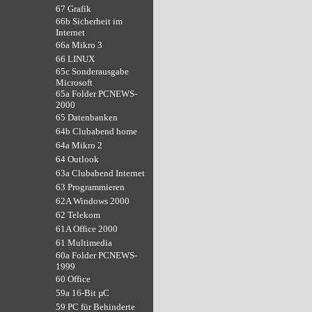
67 Grafik
66b Sicherheit im
Internet
66a Mikro 3
66 LINUX
65c Sonderausgabe
Microsoft
65a Folder PCNEWS-
2000
65 Datenbanken
64b Clubabend home
64a Mikro 2
64 Outlook
63a Clubabend Internet
63 Programmieren
62A Windows 2000
62 Telekom
61A Office 2000
61 Multimedia
60a Folder PCNEWS-
1999
60 Office
59a 16-Bit µC
59 PC für Behinderte