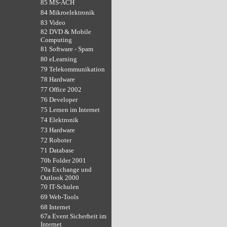
85 MS-ACH
84 Mikroelektronik
83 Video
82 DVD & Mobile
Computing
81 Software - Spam
80 eLearning
79 Telekommunikation
78 Hardware
77 Office 2002
76 Developer
75 Lernen im Internet
74 Elektronik
73 Hardware
72 Roboter
71 Database
70b Folder 2001
70a Exchange und
Outlook 2000
70 IT-Schulen
69 Web-Tools
68 Internet
67a Event Sicherheit im
Internet