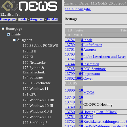
Christian Berger
LUSTIGES
26.08.2004
<<< Zur Ausgabe
12..
Hist..
??..
Beiträge
>
>
>
Homepage
Inside
Ausgaben
89 Mail
Homepage
ID
Seite
Tite
Inside
LIESMICH
13757
4
Inhalt
Ausgaben
13759
4
Lieferfirmen
179 38 Jahre PCNEWS
13761
6
Autoren
178 KI II
13763
8
Liebe Leserinnen und Leser
177 KI
13764
8
176 Netzwerke
13744
8
Inserenten
175 Python &
13745
9
PCC-Seminare
Digitaltechnik
13799
64
Impressum
174 Software
13802
1001
Cover
173 IT-Geschichte
CLUBS
172 Windows 11
13806
10
MCCA
171 CPU
13746
10
170 Windows-10 IIII
13748
11
CCC/PCC-Hosting
169 Windows-10 III
13749
11
168 Windows-10 II
13750
14
Hosting Plan - "Class"
13751
15
ADIM
167 Windows-10 I
13752
16
Kreditkartenzahlungen mit 
166 Strahlung-3
13753
18
PayPal-Zahlungen an den C