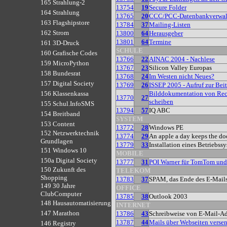
165 Strahlung-2
13754
19
Secure Folder
164 Strahlung
13765
20
CCC/PCC-Datenbankverwal
163 Flagshipstore
13784
37
Mailing-Listen
162 Strom
13800
64
Herausgeber
13801
64
Termine
161 3D-Druck
SCHULE
160 Grafische Codes
13766
22
AINAC 2004 - Nachlese
159 MicroPython
13767
23
Silicon Valley Europas
158 Bundesrat
13768
24
Im Westen nicht Neues?
157 Digital Society
13769
26
ISSEP 2005 - Aufruf zur Bei
Bilddokumentation von Rec
156 Klassenkassa
13770
27
scheiben
155 Schul.InfoSMS
13794
57
IQ ABC
154 Breitband
SYSTEM
153 Content
13772
28
Windows PE
152 Netzwerktechnik
13774
29
An apple a day keeps the do
Grundlagen
13779
33
Installation eines Betriebss
151 Windows 10
MOBILE
150a Digital Society
13777
31
POI Warner für TomTom un
150 Zukunft des
TELEKOM
Shopping
13783
37
SPAM, das Ende des E-Mail
149 30 Jahre
OFFICE
ClubComputer
13785
38
Outlook 2003
148 Hausautomatisierung
INTERNET
147 Marathon
13786
43
Schreibweise von E-Mail-Ad
13787
44
Mails über Webseiten verse
146 Registry