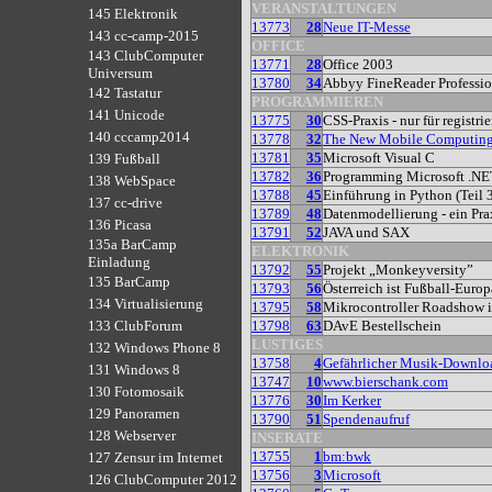
VERANSTALTUNGEN
145 Elektronik
13773
28
Neue IT-Messe
143 cc-camp-2015
OFFICE
143 ClubComputer
13771
28
Office 2003
Universum
13780
34
Abbyy FineReader Professio
142 Tastatur
PROGRAMMIEREN
141 Unicode
13775
30
CSS-Praxis - nur für registri
140 cccamp2014
13778
32
The New Mobile Computin
13781
35
Microsoft Visual C
139 Fußball
13782
36
Programming Microsoft .NE
138 WebSpace
13788
45
Einführung in Python (Teil 
137 cc-drive
13789
48
Datenmodellierung - ein Pra
136 Picasa
13791
52
JAVA und SAX
135a BarCamp
ELEKTRONIK
Einladung
13792
55
Projekt „Monkeyversity”
135 BarCamp
13793
56
Österreich ist Fußball-Europ
134 Virtualisierung
13795
58
Mikrocontroller Roadshow i
13798
63
DAvE Bestellschein
133 ClubForum
LUSTIGES
132 Windows Phone 8
13758
4
Gefährlicher Musik-Downlo
131 Windows 8
13747
10
www.bierschank.com
130 Fotomosaik
13776
30
Im Kerker
129 Panoramen
13790
51
Spendenaufruf
128 Webserver
INSERATE
13755
1
bm:bwk
127 Zensur im Internet
13756
3
Microsoft
126 ClubComputer 2012