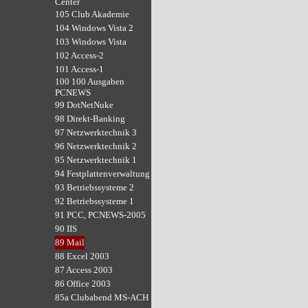
Center
105 Club Akademie
104 Windows Vista 2
103 Windows Vista
102 Access-2
101 Access-1
100 100 Ausgaben
PCNEWS
99 DotNetNuke
98 Direkt-Banking
97 Netzwerktechnik 3
96 Netzwerktechnik 2
95 Netzwerktechnik 1
94 Festplattenverwaltung
93 Betriebssysteme 2
92 Betriebssysteme 1
91 PCC, PCNEWS-2005
90 IIS
89 Mail
88 Excel 2003
87 Access 2003
86 Office 2003
85a Clubabend MS-ACH