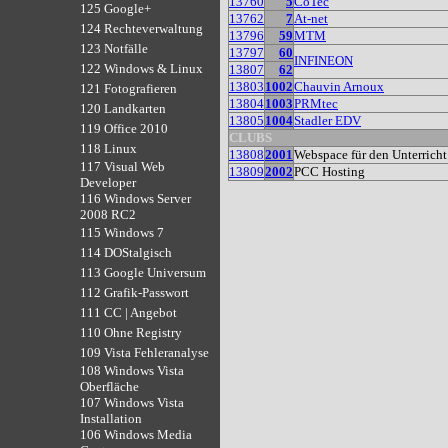
13760
5
CoTec
125 Google+
13762
7
At-net
124 Rechteverwaltung
13796
59
MTM
123 Notfälle
13797
60
INFINEON
122 Windows & Linux
13807
62
13803
1002
Chauvin Arnoux
121 Fotografieren
13804
1003
PRMtec
120 Landkarten
13805
1004
Stadler EDV
119 Office 2010
CLUBS
118 Linux
13808
2001
Webspace für den Unterrich
117 Visual Web
13809
2002
PCC Hosting
Developer
116 Windows Server
2008 RC2
115 Windows 7
114 DOStalgisch
113 Google Universum
112 Grafik-Passwort
111 CC | Angebot
110 Ohne Registry
109 Vista Fehleranalyse
108 Windows Vista
Oberfläche
107 Windows Vista
Installation
106 Windows Media