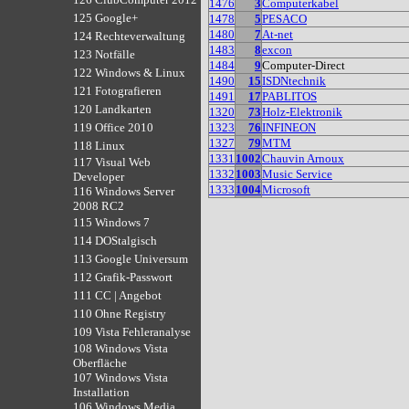
1476
3
Computerkabel
125 Google+
1478
5
PESACO
1480
7
At-net
124 Rechteverwaltung
1483
8
excon
123 Notfälle
1484
9
Computer-Direct
122 Windows & Linux
1490
15
ISDNtechnik
121 Fotografieren
1491
17
PABLITOS
120 Landkarten
1320
73
Holz-Elektronik
1323
76
INFINEON
119 Office 2010
1327
79
MTM
118 Linux
1331
1002
Chauvin Arnoux
117 Visual Web
1332
1003
Music Service
Developer
1333
1004
Microsoft
116 Windows Server
2008 RC2
115 Windows 7
114 DOStalgisch
113 Google Universum
112 Grafik-Passwort
111 CC | Angebot
110 Ohne Registry
109 Vista Fehleranalyse
108 Windows Vista
Oberfläche
107 Windows Vista
Installation
106 Windows Media