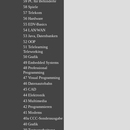
59 PC für Behinderte
58 Spiele
57 Telekom
56 Hardware
55 EDV-Basics
54 LAN/WAN
53 Java, Datenbanken
52 OOP
51 Telelearning
Teleworking
50 Grafik
49 Embedded Systems
48 Professional
Programming
47 Visual Programming
46 Datenautobahn
45 CAD
44 Elektronik
43 Multimedia
42 Programmieren
41 Modems
40a CCC-Sonderausgabe
40 Grafik
39 Textverarbeitung