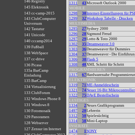
146 Registry
1311
43
Microsoft Outlook 2000
145 Elektronik
MOBILE
1298
30
Internet-Einstellungen für 
143 cc-camp-2015
1299
32
Workshop Tabelle - Drucken
143 ClubComputer
MULTIMEDIA
Universum
1295
27
Sydney 2000
142 Tastatur
1296
28
Sigmund Freud
141 Unicode
1297
29
Lotto & Toto 2000
140 cccamp2014
1302
35
Dreamweaver 3.0
139 Fußball
1303
36
Dreamweaver für Dummies
138 WebSpace
1304
37
Dreamweaver - Die Einführu
137 cc-drive
1306
38
Flash 5
1308
40
XML Schritt für Schritt
136 Picasa
PROGRAMMIEREN
135a BarCamp
1317
67
Hardwarenahe Programmieru
Einladung
ELEKTRONIK
135 BarCamp
1319
71
ME-Anmeldeschein
134 Virtualisierung
1321
74
Neuer 16-Bit Mikrocontrolle
133 ClubForum
1322
75
DAvE Bestellschein
132 Windows Phone 8
LUSTIGES
131 Windows 8
1334
2
Neues Grafikprogramm
1497
20
Lehrerin
130 Fotomosaik
1312
50
Spielesüchtig
129 Panoramen
1314
58
Mini-Laptop
128 Webserver
INSERATE
127 Zensur im Internet
1474
1
SONY
126 ClubComputer 2012