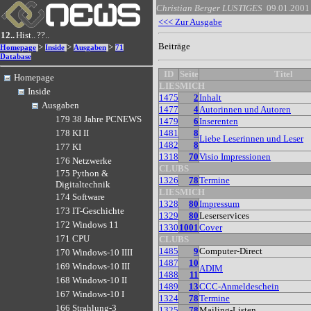
Christian Berger
LUSTIGES
09.01.2001
<<< Zur Ausgabe
12..
Hist..
??..
Beiträge
>
>
>
Homepage
Inside
Ausgaben
71
Database
ID
Seite
Titel
Homepage
LIESMICH
Inside
1475
2
Inhalt
Ausgaben
1477
4
Autorinnen und Autoren
179 38 Jahre PCNEWS
1479
6
Inserenten
1481
8
178 KI II
Liebe Leserinnen und Leser
1482
8
177 KI
1318
70
Visio Impressionen
176 Netzwerke
CLUBS
175 Python &
1326
78
Termine
Digitaltechnik
LIESMICH
174 Software
1328
80
Impressum
173 IT-Geschichte
1329
80
Leserservices
172 Windows 11
1330
1001
Cover
171 CPU
CLUBS
1485
9
Computer-Direct
170 Windows-10 IIII
1487
10
169 Windows-10 III
ADIM
1488
11
168 Windows-10 II
1489
13
CCC-Anmeldeschein
167 Windows-10 I
1324
78
Termine
166 Strahlung-3
1325
78
Mailing-Listen