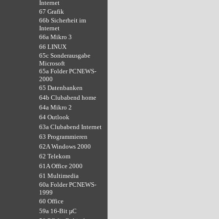
Internet
67 Grafik
66b Sicherheit im
Internet
66a Mikro 3
66 LINUX
65c Sonderausgabe
Microsoft
65a Folder PCNEWS-
2000
65 Datenbanken
64b Clubabend home
64a Mikro 2
64 Outlook
63a Clubabend Internet
63 Programmieren
62A Windows 2000
62 Telekom
61A Office 2000
61 Multimedia
60a Folder PCNEWS-
1999
60 Office
59a 16-Bit µC