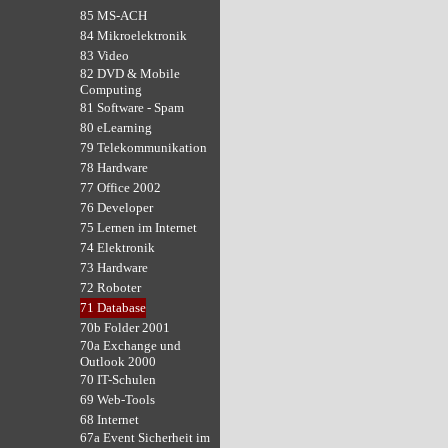
85 MS-ACH
84 Mikroelektronik
83 Video
82 DVD & Mobile
Computing
81 Software - Spam
80 eLearning
79 Telekommunikation
78 Hardware
77 Office 2002
76 Developer
75 Lernen im Internet
74 Elektronik
73 Hardware
72 Roboter
71 Database
70b Folder 2001
70a Exchange und
Outlook 2000
70 IT-Schulen
69 Web-Tools
68 Internet
67a Event Sicherheit im