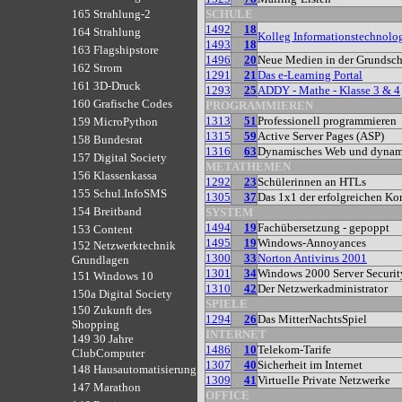
SCHULE
165 Strahlung-2
1492
18
164 Strahlung
Kolleg Informationstechnolo
1493
18
163 Flagshipstore
1496
20
Neue Medien in der Grundsc
162 Strom
1291
21
Das e-Learning Portal
161 3D-Druck
1293
25
ADDY - Mathe - Klasse 3 & 4
160 Grafische Codes
PROGRAMMIEREN
1313
51
Professionell programmieren
159 MicroPython
1315
59
Active Server Pages (ASP)
158 Bundesrat
1316
63
Dynamisches Web und dynami
157 Digital Society
METATHEMEN
156 Klassenkassa
1292
23
Schülerinnen an HTLs
155 Schul.InfoSMS
1305
37
Das 1x1 der erfolgreichen K
154 Breitband
SYSTEM
1494
19
Fachübersetzung - gepoppt
153 Content
1495
19
Windows-Annoyances
152 Netzwerktechnik
1300
33
Norton Antivirus 2001
Grundlagen
1301
34
Windows 2000 Server Securit
151 Windows 10
1310
42
Der Netzwerkadministrator
150a Digital Society
SPIELE
150 Zukunft des
1294
26
Das MitterNachtsSpiel
Shopping
INTERNET
149 30 Jahre
1486
10
Telekom-Tarife
ClubComputer
1307
40
Sicherheit im Internet
148 Hausautomatisierung
1309
41
Virtuelle Private Netzwerke
147 Marathon
OFFICE