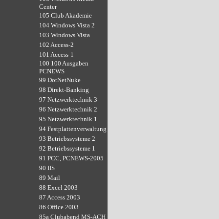
Center
105 Club Akademie
104 Windows Vista 2
103 Windows Vista
102 Access-2
101 Access-1
100 100 Ausgaben
PCNEWS
99 DotNetNuke
98 Direkt-Banking
97 Netzwerktechnik 3
96 Netzwerktechnik 2
95 Netzwerktechnik 1
94 Festplattenverwaltung
93 Betriebssysteme 2
92 Betriebssysteme 1
91 PCC, PCNEWS-2005
90 IIS
89 Mail
88 Excel 2003
87 Access 2003
86 Office 2003
85a Clubabend MS-ACH