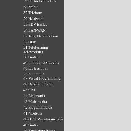
59 PC für Behinderte
58 Spiele
57 Telekom
56 Hardware
55 EDV-Basics
54 LAN/WAN
53 Java, Datenbanken
52 OOP
51 Telelearning
Teleworking
50 Grafik
49 Embedded Systems
48 Professional
Programming
47 Visual Programming
46 Datenautobahn
45 CAD
44 Elektronik
43 Multimedia
42 Programmieren
41 Modems
40a CCC-Sonderausgabe
40 Grafik
39 Textverarbeitung