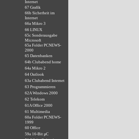
Internet
67 Grafik
66b Sicherheit im
Internet
66a Mikro 3
66 LINUX
65c Sonderausgabe
Microsoft
65a Folder PCNEWS-
2000
65 Datenbanken
64b Clubabend home
64a Mikro 2
64 Outlook
63a Clubabend Internet
63 Programmieren
62A Windows 2000
62 Telekom
61A Office 2000
61 Multimedia
60a Folder PCNEWS-
1999
60 Office
59a 16-Bit µC