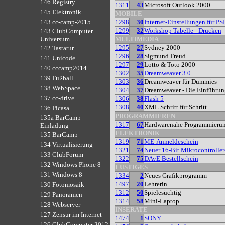
146 Registry
1311
43
Microsoft Outlook 2000
145 Elektronik
MOBILE
1298
30
Internet-Einstellungen für 
143 cc-camp-2015
1299
32
Workshop Tabelle - Drucken
143 ClubComputer
MULTIMEDIA
Universum
1295
27
Sydney 2000
142 Tastatur
1296
28
Sigmund Freud
141 Unicode
1297
29
Lotto & Toto 2000
140 cccamp2014
1302
35
Dreamweaver 3.0
139 Fußball
1303
36
Dreamweaver für Dummies
138 WebSpace
1304
37
Dreamweaver - Die Einführu
137 cc-drive
1306
38
Flash 5
1308
40
XML Schritt für Schritt
136 Picasa
PROGRAMMIEREN
135a BarCamp
1317
67
Hardwarenahe Programmieru
Einladung
ELEKTRONIK
135 BarCamp
1319
71
ME-Anmeldeschein
134 Virtualisierung
1321
74
Neuer 16-Bit Mikrocontrolle
133 ClubForum
1322
75
DAvE Bestellschein
132 Windows Phone 8
LUSTIGES
131 Windows 8
1334
2
Neues Grafikprogramm
1497
20
Lehrerin
130 Fotomosaik
1312
50
Spielesüchtig
129 Panoramen
1314
58
Mini-Laptop
128 Webserver
INSERATE
127 Zensur im Internet
1474
1
SONY
126 ClubComputer 2012