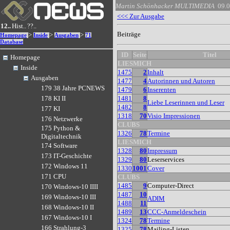
Martin Schönhacker
MULTIMEDIA
09.
<<< Zur Ausgabe
12..
Hist..
??..
Beiträge
>
>
>
Homepage
Inside
Ausgaben
71
Database
ID
Seite
Titel
Homepage
LIESMICH
Inside
1475
2
Inhalt
Ausgaben
1477
4
Autorinnen und Autoren
179 38 Jahre PCNEWS
1479
6
Inserenten
1481
8
178 KI II
Liebe Leserinnen und Leser
1482
8
177 KI
1318
70
Visio Impressionen
176 Netzwerke
CLUBS
175 Python &
1326
78
Termine
Digitaltechnik
LIESMICH
174 Software
1328
80
Impressum
173 IT-Geschichte
1329
80
Leserservices
172 Windows 11
1330
1001
Cover
171 CPU
CLUBS
1485
9
Computer-Direct
170 Windows-10 IIII
1487
10
169 Windows-10 III
ADIM
1488
11
168 Windows-10 II
1489
13
CCC-Anmeldeschein
167 Windows-10 I
1324
78
Termine
166 Strahlung-3
1325
78
Mailing-Listen