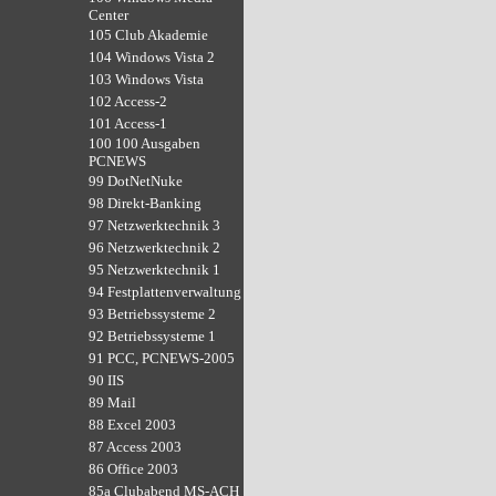
Center
105 Club Akademie
104 Windows Vista 2
103 Windows Vista
102 Access-2
101 Access-1
100 100 Ausgaben
PCNEWS
99 DotNetNuke
98 Direkt-Banking
97 Netzwerktechnik 3
96 Netzwerktechnik 2
95 Netzwerktechnik 1
94 Festplattenverwaltung
93 Betriebssysteme 2
92 Betriebssysteme 1
91 PCC, PCNEWS-2005
90 IIS
89 Mail
88 Excel 2003
87 Access 2003
86 Office 2003
85a Clubabend MS-ACH