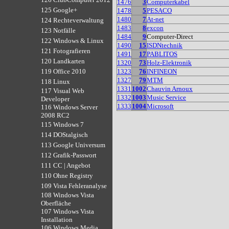
1476
3
Computerkabel
125 Google+
1478
5
PESACO
1480
7
At-net
124 Rechteverwaltung
1483
8
excon
123 Notfälle
1484
9
Computer-Direct
122 Windows & Linux
1490
15
ISDNtechnik
121 Fotografieren
1491
17
PABLITOS
120 Landkarten
1320
73
Holz-Elektronik
1323
76
INFINEON
119 Office 2010
1327
79
MTM
118 Linux
1331
1002
Chauvin Arnoux
117 Visual Web
1332
1003
Music Service
Developer
1333
1004
Microsoft
116 Windows Server
2008 RC2
115 Windows 7
114 DOStalgisch
113 Google Universum
112 Grafik-Passwort
111 CC | Angebot
110 Ohne Registry
109 Vista Fehleranalyse
108 Windows Vista
Oberfläche
107 Windows Vista
Installation
106 Windows Media