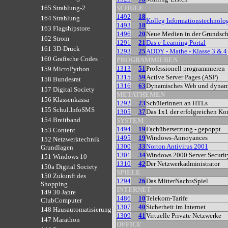
SCHULE
165 Strahlung-2
1492
18
164 Strahlung
Kolleg Informationstechnolo
1493
18
163 Flagshipstore
1496
20
Neue Medien in der Grundsc
162 Strom
1291
21
Das e-Learning Portal
161 3D-Druck
1293
25
ADDY - Mathe - Klasse 3 & 4
160 Grafische Codes
PROGRAMMIEREN
1313
51
Professionell programmieren
159 MicroPython
1315
59
Active Server Pages (ASP)
158 Bundesrat
1316
63
Dynamisches Web und dynami
157 Digital Society
METATHEMEN
156 Klassenkassa
1292
23
Schülerinnen an HTLs
155 Schul.InfoSMS
1305
37
Das 1x1 der erfolgreichen K
154 Breitband
SYSTEM
1494
19
Fachübersetzung - gepoppt
153 Content
1495
19
Windows-Annoyances
152 Netzwerktechnik
1300
33
Norton Antivirus 2001
Grundlagen
1301
34
Windows 2000 Server Securit
151 Windows 10
1310
42
Der Netzwerkadministrator
150a Digital Society
SPIELE
150 Zukunft des
1294
26
Das MitterNachtsSpiel
Shopping
INTERNET
149 30 Jahre
1486
10
Telekom-Tarife
ClubComputer
1307
40
Sicherheit im Internet
148 Hausautomatisierung
1309
41
Virtuelle Private Netzwerke
147 Marathon
OFFICE