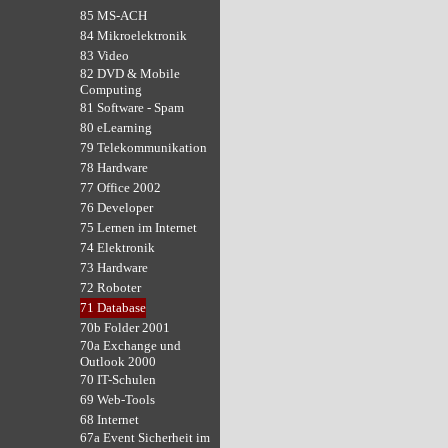
85 MS-ACH
84 Mikroelektronik
83 Video
82 DVD & Mobile
Computing
81 Software - Spam
80 eLearning
79 Telekommunikation
78 Hardware
77 Office 2002
76 Developer
75 Lernen im Internet
74 Elektronik
73 Hardware
72 Roboter
71 Database
70b Folder 2001
70a Exchange und
Outlook 2000
70 IT-Schulen
69 Web-Tools
68 Internet
67a Event Sicherheit im