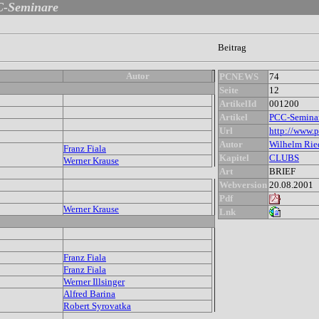
-Seminare
Beitrag
Autor
PCNEWS
74
Seite
12
ArtikelId
001200
Artikel
PCC-Semina
Url
http://www.
Autor
Wilhelm Rie
Franz Fiala
Kapitel
CLUBS
Werner Krause
Art
BRIEF
Webversion
20.08.2001
Pdf
Werner Krause
Lnk
Franz Fiala
Franz Fiala
Werner Illsinger
Alfred Barina
Robert Syrovatka