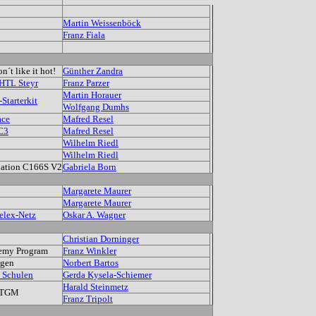
Martin Weissenböck
Franz Fiala
´t like it hot!
Günther Zandra
 HTL Steyr
Franz Parzer
Martin Horauer
Starterkit
Wolfgang Dumhs
ace
Mafred Resel
BC3
Mafred Resel
Wilhelm Riedl
Wilhelm Riedl
nation C166S V2
Gabriela Born
Margarete Maurer
Margarete Maurer
elex-Netz
Oskar A. Wagner
Christian Dorninger
emy Program
Franz Winkler
agen
Norbert Bartos
 Schulen
Gerda Kysela-Schiemer
Harald Steinmetz
m TGM
Franz Tripolt