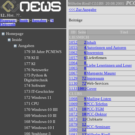
PCC
Wilhelm Riedl
CLUBS
20.08.2001
<<< Zur Ausgabe
12..
Hist..
??..
Beiträge
>
>
>
Homepage
Inside
Ausgaben
74
Elektronik
ID
Seite
Titel
Homepage
LIESMICH
Inside
1052
2
Inhalt
Ausgaben
1055
4
Autorinnen und Autoren
179 38 Jahre PCNEWS
1062
6
Inserenten
1057
6
Lieferfirmen
178 KI II
1064
8
177 KI
Liebe Leserinnen und Leser
1065
8
176 Netzwerke
1067
8
Margarete Maurer
175 Python &
1129
72
Impressum
Digitaltechnik
1130
72
Web-Services
174 Software
1133
1001
Cover
173 IT-Geschichte
CLUBS
172 Windows 11
1068
9
Mailing-Listen
171 CPU
1069
9
PCC-Telefon
1071
10
PCC-TGM
170 Windows-10 IIII
1072
10
PCC-Doktor
169 Windows-10 III
1073
11
Clubkarte
168 Windows-10 II
1079
12
PCC-Seminare
167 Windows-10 I
1080
12
166 Strahlung-3
1081
12
Wilhelm Riedl