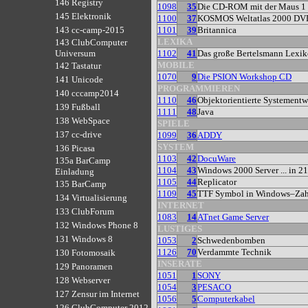
146 Registry
1098
35
Die CD-ROM mit der Maus 1
145 Elektronik
1100
37
KOSMOS Weltatlas 2000 DV
1101
39
Britannica
143 cc-camp-2015
LEXIKA
143 ClubComputer
1102
41
Das große Bertelsmann Lexi
Universum
MOBILE
142 Tastatur
1070
9
Die PSION Workshop CD
141 Unicode
PROGRAMMIEREN
140 cccamp2014
1110
46
Objektorientierte Systement
139 Fußball
1111
48
Java
138 WebSpace
SPIELE
137 cc-drive
1099
36
ADDY
SYSTEM
136 Picasa
1103
42
DocuWare
135a BarCamp
1104
43
Windows 2000 Server ... in 2
Einladung
1105
44
Replicator
135 BarCamp
1109
45
TTF Symbol in Windows–Zah
134 Virtualisierung
INTERNET
133 ClubForum
1083
14
ATnet Game Server
132 Windows Phone 8
LUSTIGES
131 Windows 8
1053
2
Schwedenbomben
1126
70
Verdammte Technik
130 Fotomosaik
INSERATE
129 Panoramen
1051
1
SONY
128 Webserver
1054
3
PESACO
127 Zensur im Internet
1056
5
Computerkabel
126 ClubComputer 2012