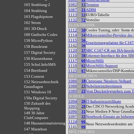
1082
13
Termine
165 Strahlung-2
1087
21
ADIM
164 Strahlung
1113
53
EURO-Tabelle
163 Flagshipstore
1132
72
Verteiler
162 Strom
ELEKTRONIK
161 3D-Druck
1112
50
Cooles Tuning, oder: Some don
160 Grafische Codes
1114
54
Mikrocontroller-Projekte der
1115
56
159 MicroPython
Erweiterungsplatine für C167-
1142
56
158 Bundesrat
1120
57
SBC C167-CR mit ISA-Interf
157 Digital Society
1116
58
Ethernet-Interface für den S
156 Klassenkassa
1117
60
MicroWilli
155 Schul.InfoSMS
1118
62
MicroWilli-Support
154 Breitband
1125
67
Mikrocontroller/DSP-Kombi
METATHEMEN
153 Content
1086
18
Christiane Nüsslein-Volhard
152 Netzwerktechnik
1088
23
Nobelpreisträgerinnen
Grundlagen
1089
23
Vom Drucktelegraphen zum T
151 Windows 10
SCHULE
150a Digital Society
1094
26
IT-Industriezertifikate
150 Zukunft des
1095
28
Das CISCO Networking Acad
Shopping
1096
31
Neue Medien Þ Neue Grundl
149 30 Jahre
1097
33
Notebook-Einsatz an höheren
ClubComputer
1124
66
148 Hausautomatisierung
Neue Netzwerkwerkstätte a
1141
66
147 Marathon
MULTIMEDIA