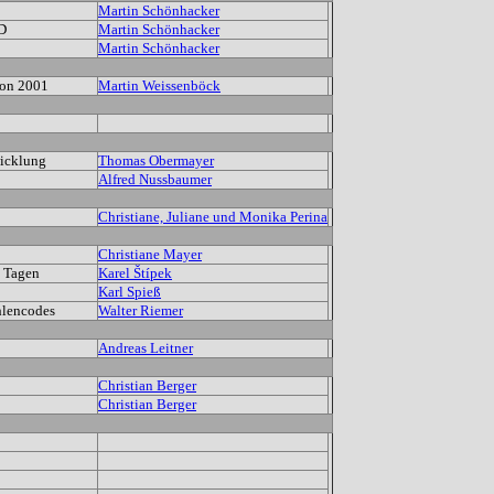
Martin Schönhacker
D
Martin Schönhacker
Martin Schönhacker
kon 2001
Martin Weissenböck
wicklung
Thomas Obermayer
Alfred Nussbaumer
Christiane, Juliane und Monika Perina
Christiane Mayer
1 Tagen
Karel Štípek
Karl Spieß
lencodes
Walter Riemer
Andreas Leitner
Christian Berger
Christian Berger