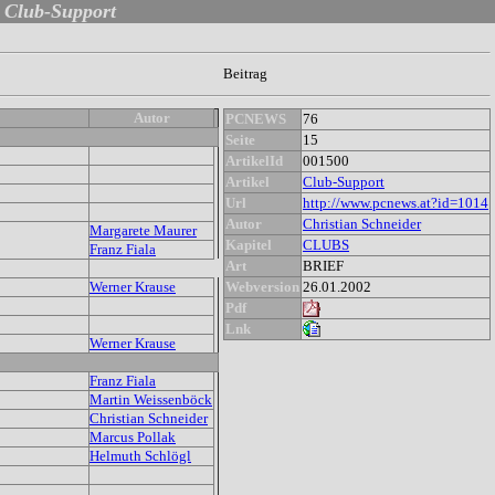
Club-Support
Beitrag
Autor
PCNEWS
76
Seite
15
ArtikelId
001500
Artikel
Club-Support
Url
http://www.pcnews.at?id=1014
Autor
Christian Schneider
Margarete Maurer
Kapitel
CLUBS
Franz Fiala
Art
BRIEF
Werner Krause
Webversion
26.01.2002
Pdf
Lnk
Werner Krause
Franz Fiala
Martin Weissenböck
Christian Schneider
Marcus Pollak
Helmuth Schlögl