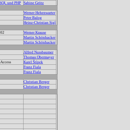
ySQL und PHP
Sabine Grötz
Werner Hehenwarter
Peter Balog
Heinz-Christian Sigl
002
Werner Krause
Martin Schönhacker
Martin Schönhacker
Alfred Nussbaumer
Thomas Obermayer
-Access
Karel Štípek
Franz Fiala
Franz Fiala
Christian Berger
Christian Berger