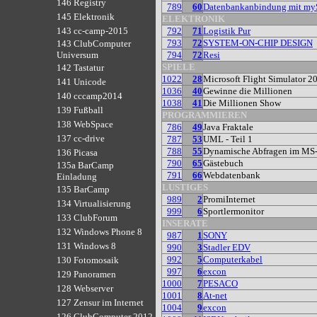
146 Registry
789
60
Datenbankanbindung mit m
145 Elektronik
ELEKTRONIK
792
71
Logistik Pur
143 cc-camp-2015
793
72
SYSTEM-ON-CHIP DESIGN
143 ClubComputer
794
72
Resi
Universum
SPIELE
142 Tastatur
1022
28
Microsoft Flight Simulator 2
141 Unicode
1036
40
Gewinne die Millionen
140 cccamp2014
1038
41
Die Millionen Show
139 Fußball
PROGRAMMIEREN
138 WebSpace
786
49
Java Fraktale
137 cc-drive
787
53
UML - Teil 1
788
55
Dynamische Abfragen im MS
136 Picasa
790
65
Gästebuch
135a BarCamp
791
66
Webdatenbank
Einladung
LUSTIGES
135 BarCamp
989
2
PromiInternet
134 Virtualisierung
999
6
Sportlermonitor
133 ClubForum
INSERATE
132 Windows Phone 8
987
1
SONY
131 Windows 8
990
3
Stadler EDV
992
5
Computerkabel
130 Fotomosaik
997
6
excon
129 Panoramen
1000
7
PESACO
128 Webserver
1001
8
At-net
127 Zensur im Internet
1004
9
excon
126 ClubComputer 2012