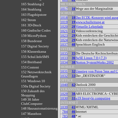
METATHEMEN
165 Strahlung-2
1017
16
Wege aus der Marginalität
164 Strahlung
SCHULE
163 Flagshipstore
1018
18
Das ECDL-Konzept wird ausg
162 Strom
1019
19
www.schulleitung.at
161 3D-Druck
1020
20
Virtuelle Lehrpfade
160 Grafische Codes
1021
21
Videoconferencing
1023
29
Kids entdecken die Geschich
159 MicroPython
1024
29
Kids entdecken die Naturwiss
158 Bundesrat
1037
40
Sprachkurs Englisch
157 Digital Society
SYSTEM
156 Klassenkassa
1035
35
Die Deutsche Rechtschreibung
155 Schul.InfoSMS
1033
36
SuSE Linux 7.0 (-7.3)
154 Breitband
1034
38
Norton SystemWorks 2002
MOBILE
153 Content
1031
32
Umstieg von Psion 5mx auf 
152 Netzwerktechnik
1032
33
Der „DESTINATOR“
Grundlagen
OFFICE
151 Windows 10
1040
42
Outlook 2000
150a Digital Society
VERANSTALTUNGEN
150 Zukunft des
1029
30
ARS ELECTRONICA - CYB
Shopping
1030
31
u19 freestyle computing
149 30 Jahre
INTERNET
ClubComputer
1039
41
HTML/XHTML
148 Hausautomatisierung
784
46
Internet
147 Marathon
785
48
*.ac