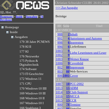
Christian Schneider
CLUBS
26.01.2002
<<< Zur Ausgabe
12..
Hist..
??..
Beiträge
>
>
>
Homepage
Inside
Ausgaben
76
Developer
ID
Seite
Titel
Homepage
LIESMICH
Inside
988
2
Inhalt
Ausgaben
991
4
Autorinnen und Autoren
179 38 Jahre PCNEWS
998
6
Inserenten
996
6
Lieferfirmen
178 KI II
1005
9
177 KI
Liebe Leserinnen und Leser
1002
9
176 Netzwerke
1003
9
Werner Krause
175 Python &
1006
9
Coverbild
Digitaltechnik
802
80
Impressum
174 Software
803
80
Web-Services
173 IT-Geschichte
806
1001
Cover
172 Windows 11
CLUBS
171 CPU
1007
10
PCC-2002
1013
13
ADIM
170 Windows-10 IIII
1014
15
Club-Support
169 Windows-10 III
1016
15
MCCA
168 Windows-10 II
1015
15
CCR
167 Windows-10 I
800
78
Termine
166 Strahlung-3
805
80
Verteiler