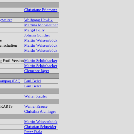
Christiane Erlemann
eweitet
Wolfgang Hawlik
Martina Moosleitner
Margit Polly
Johann Günther
te
Martin Weissenböck
enschaften
Martin Weissenböck
Martin Weissenböck
 Profi-Version
Martin Schönhacker
Martin Schönhacker
Clemente Jäger
Compaq iPAQ
Paul Belcl
Paul Belcl
Walter Staufer
ERARTS
Werner Krause
Christina Aichinger
Martin Weissenböck
Christian Schneider
Franz Fiala